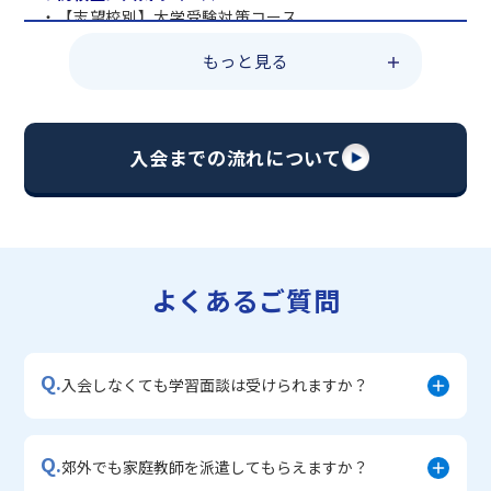
・【志望校別】大学受験対策コース
・共通テスト対策コース
もっと見る
・総合型選抜直前対策コース
・定期テスト・内申点対策コース
・苦手科目 総復習コース
・【英語資格検定】対策コース
入会までの流れについて
▼中学生に人気のコース
・【志望校別】公立・私立高校受験対策コース
・定期テスト内申点対策コース
・苦手科目 徹底克服コース
・不登校サポートコース
よくあるご質問
・宿題サポートコース
▼小学生に人気のコース
・私立中学受験対策コース
Q.
・学習習慣定着コース
入会しなくても学習面談は受けられますか？
・算数文章題対策コース
・中学入学準備コース
Q.
郊外でも家庭教師を派遣してもらえますか？