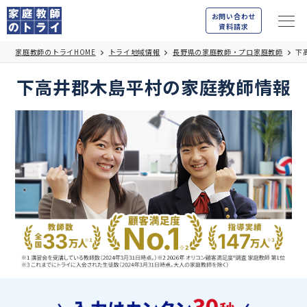
お問い合わせ
資料請求
家庭教師のトライHOME
トライ地域情報
長野県の家庭教師・プロ家庭教師
下
下高井郡木島平村の家庭教師情報