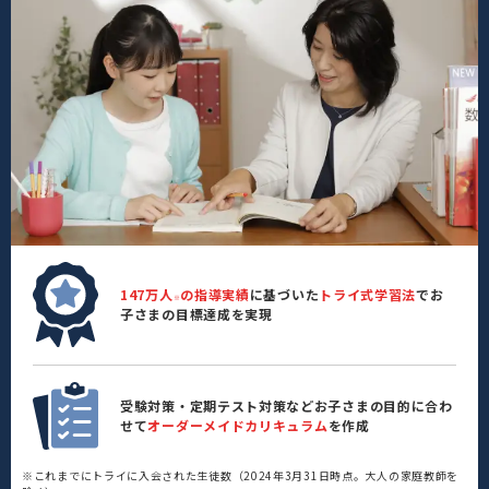
147万人
の指導実績
に基づいた
トライ式学習法
でお
※
子さまの目標達成を実現
受験対策・定期テスト対策などお子さまの目的に合わ
せて
オーダーメイドカリキュラム
を作成
※これまでにトライに入会された生徒数（2024年3月31日時点。大人の家庭教師を