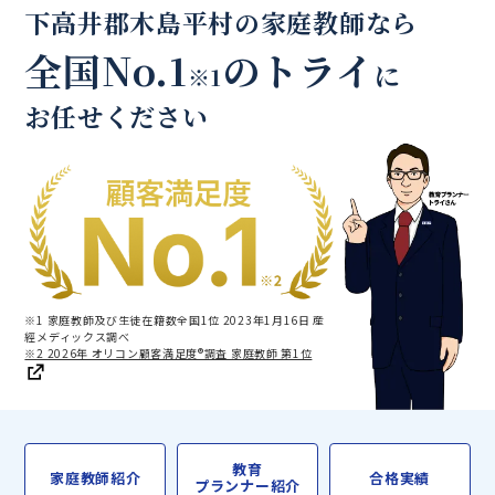
下高井郡木島平村の家庭教師なら
全国No.1
のトライ
に
※1
お任せください
※1 家庭教師及び生徒在籍数全国1位 2023年1月16日 産
經メディックス調べ
※2 2026年 オリコン顧客満足度®調査 家庭教師 第1位
教育
家庭教師紹介
合格実績
プランナー紹介