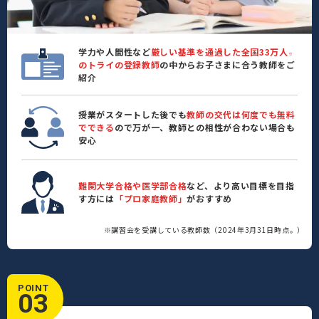
学力や人間性など
厳しい基準を通過した全国33万人
※
のトライの登録教師
の中からお子さまに合う教師をご
紹介
授業がスタートした後でも
教師の交代は何度でも無料
でできる
ので万が一、教師との相性が合わない場合も
安心
難関大学合格や医学部合格
など、より高い目標を目指
す方には
「プロ家庭教師」
がおすすめ
※講習会を受講している教師数（2024年3月31日時点。）
POINT
03