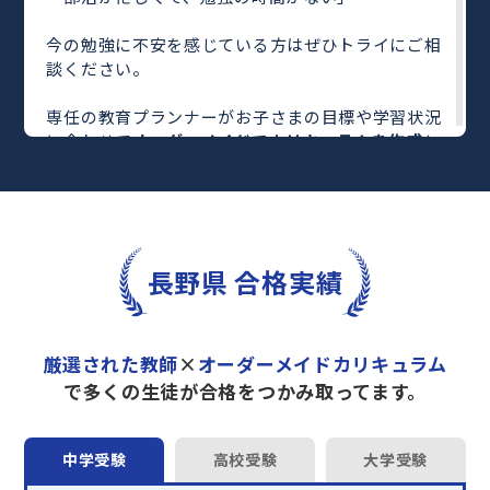
今の勉強に不安を感じている方はぜひトライにご相
談ください。
専任の教育プランナーがお子さまの目標や学習状況
に合わせて
オーダーメイドでカリキュラムを作成
し
ます。
完全マンツーマン
で自分に合った教師がわかるまで
丁寧に教えてくれるから、効率良く成績アップを目
指せます！
さらに、単元別の学習の理解度がわかる
「AI学習診
長野県 合格実績
断」
や授業内容や授業以外の勉強をナビゲートする
「DAILY TRY」
など、豊富な学習コンテンツが
自宅
学習までサポート
します。
厳選された教師
×
オーダーメイドカリキュラム
トライで一緒に“自己最高得点”を目指しません
で多くの生徒が合格をつかみ取ってます。
か？
オンラインでの学習面談も承っております。
中学受験
高校受験
大学受験