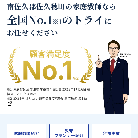
南佐久郡佐久穂町の家庭教師なら
全国No.1
のトライ
に
※1
お任せください
※1 家庭教師及び生徒在籍数全国1位 2023年1月16日 産
經メディックス調べ
※2 2026年 オリコン顧客満足度®調査 家庭教師 第1位
教育
家庭教師紹介
合格実績
プランナー紹介