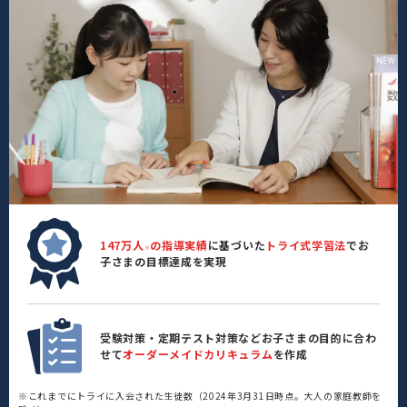
147万人
の指導実績
に基づいた
トライ式学習法
でお
※
子さまの目標達成を実現
受験対策・定期テスト対策などお子さまの目的に合わ
せて
オーダーメイドカリキュラム
を作成
※これまでにトライに入会された生徒数（2024年3月31日時点。大人の家庭教師を