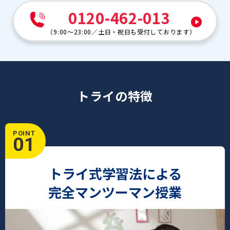
0120-462-013
（
9:00～23:00
／
土日・祝日も受付しております
）
トライの特徴
POINT
01
トライ式学習法による
完全マンツーマン授業