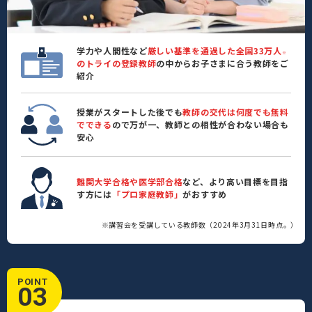
学力や人間性など
厳しい基準を通過した全国33万人
※
のトライの登録教師
の中からお子さまに合う教師をご
紹介
授業がスタートした後でも
教師の交代は何度でも無料
でできる
ので万が一、教師との相性が合わない場合も
安心
難関大学合格や医学部合格
など、より高い目標を目指
す方には
「プロ家庭教師」
がおすすめ
※講習会を受講している教師数（2024年3月31日時点。）
POINT
03