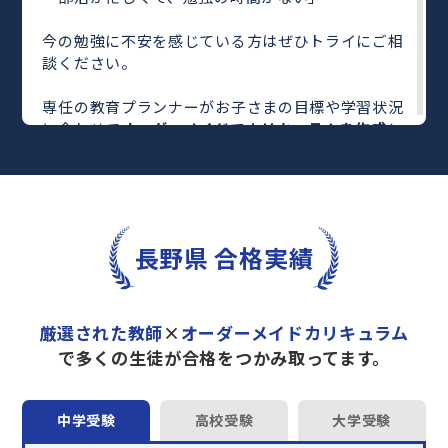
今の勉強に不安を感じている方はぜひトライにご相
談ください。
専任の教育プランナーがお子さまの目標や学習状況
に合わせて
オーダーメイドでカリキュラムを作成
し
ます。
完全マンツーマン
で自分に合った教師がわかるまで
丁寧に教えてくれるから、効率良く成績アップを目
指せます！
さらに、単元別の学習の理解度がわかる
「AI学習診
長野県 合格実績
断」
や授業内容や授業以外の勉強をナビゲートする
「DAILY TRY」
など、豊富な学習コンテンツが
自宅
学習までサポート
します。
厳選された教師
×
オーダーメイドカリキュラム
トライで一緒に“自己最高得点”を目指しません
で多くの生徒が合格をつかみ取ってます。
か？
オンラインでの学習面談も承っております。
中学受験
高校受験
大学受験