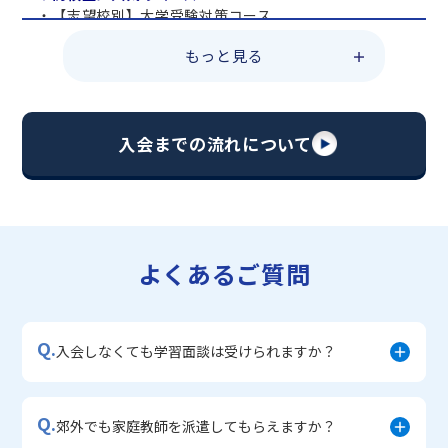
・【志望校別】大学受験対策コース
・共通テスト対策コース
もっと見る
・総合型選抜直前対策コース
・定期テスト・内申点対策コース
・苦手科目 総復習コース
・【英語資格検定】対策コース
入会までの流れについて
▼中学生に人気のコース
・【志望校別】公立・私立高校受験対策コース
・定期テスト内申点対策コース
・苦手科目 徹底克服コース
・不登校サポートコース
よくあるご質問
・宿題サポートコース
▼小学生に人気のコース
・私立中学受験対策コース
Q.
・学習習慣定着コース
入会しなくても学習面談は受けられますか？
・算数文章題対策コース
・中学入学準備コース
Q.
郊外でも家庭教師を派遣してもらえますか？