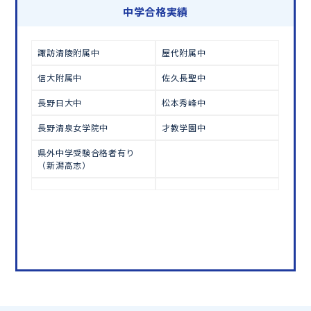
学習相談のお申し込みは
こちら
中学合格実績
諏訪清陵附属中
屋代附属中
信大附属中
佐久長聖中
長野日大中
松本秀峰中
長野清泉女学院中
才教学園中
県外中学受験合格者有り
（新潟高志）