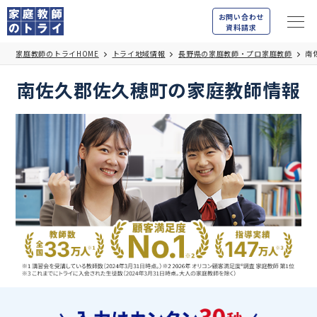
お問い合わせ
資料請求
家庭教師のトライHOME
トライ地域情報
長野県の家庭教師・プロ家庭教師
南
南佐久郡佐久穂町の家庭教師情報