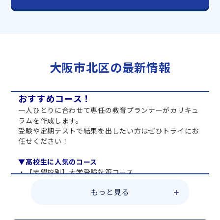
大阪市北区の最新情報
おすすめコース！
一人ひとりに合わせて専任の教育プランナーがカリキュ
ラムを作成します。
受験や定期テストで結果を出したい方はぜひトライにお
任せください！
▼高校生に人気のコース
・【志望校別】大学受験対策コース
・共通テスト対策コース
もっと見る
・総合型選抜直前対策コース
・定期テスト・内申点対策コース
・苦手科目 総復習コース