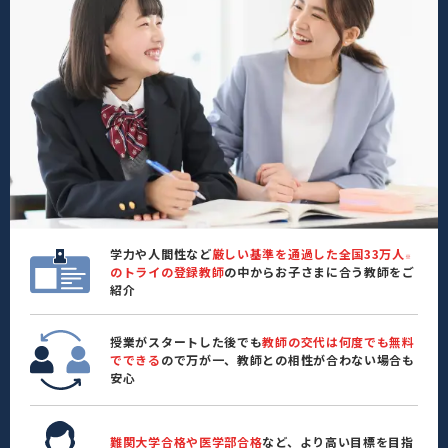
学力や人間性など
厳しい基準を通過した全国33万人
※
のトライの登録教師
の中からお子さまに合う教師をご
紹介
授業がスタートした後でも
教師の交代は何度でも無料
でできる
ので万が一、教師との相性が合わない場合も
安心
難関大学合格や医学部合格
など、より高い目標を目指