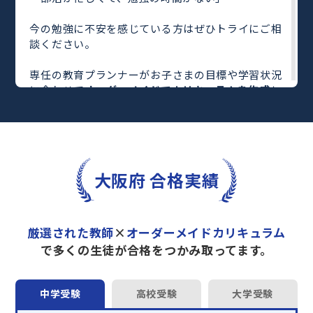
今の勉強に不安を感じている方はぜひトライにご相
談ください。
専任の教育プランナーがお子さまの目標や学習状況
に合わせて
オーダーメイドでカリキュラムを作成
し
ます。
完全マンツーマン
で自分に合った教師がわかるまで
丁寧に教えてくれるから、効率良く成績アップを目
指せます！
さらに、単元別の学習の理解度がわかる
「AI学習診
大阪府 合格実績
断」
や授業内容や授業以外の勉強をナビゲートする
「DAILY TRY」
など、豊富な学習コンテンツが
自宅
学習までサポート
します。
厳選された教師
×
オーダーメイドカリキュラム
トライで一緒に“自己最高得点”を目指しません
で多くの生徒が合格をつかみ取ってます。
か？
オンラインでの学習面談も承っております。
中学受験
高校受験
大学受験