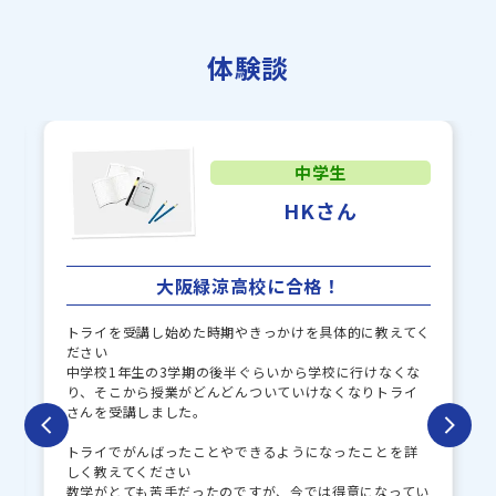
常翔啓光学園中学校
大阪国際中学校
追手門学院大手前中学校
追手門学院中学校
体験談
帝塚山学院中学校
大谷中学校
大阪薫英女学院中学校
小林聖心女子学院中学校
東海大学附属仰星高等学校
中学生
アサンプション国際中学校
中等部
HKさん
上宮中学校
羽衣学園中学校
初芝富田林中学校
初芝立命館中学校
大阪緑涼高校に合格！
大阪体育大学附属浪商中学
賢明学院中学校
校
トライを受講し始めた時期やきっかけを具体的に教えてく
ださい
大阪青凌中学校
同志社国際中学校
中学校1年生の3学期の後半ぐらいから学校に行けなくな
り、そこから授業がどんどんついていけなくなりトライ
和歌山信愛中学校
甲南女子中学校
さんを受講しました。
同志社中学校
立命館宇治中学校
トライでがんばったことやできるようになったことを詳
しく教えてください
淳心学院中学校
近畿大学附属和歌山中学校
数学がとても苦手だったのですが、今では得意になってい