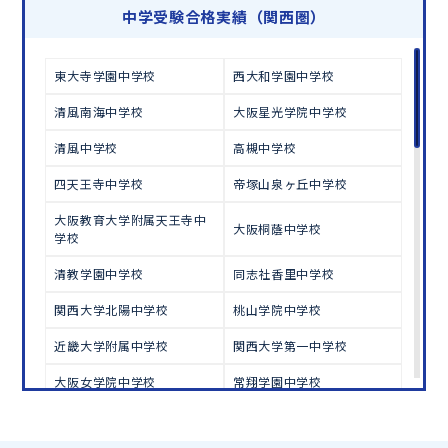
学習相談のお申し込みは
こちら
中学受験合格実績（関西圏）
東大寺学園中学校
西大和学園中学校
清風南海中学校
大阪星光学院中学校
清風中学校
高槻中学校
四天王寺中学校
帝塚山泉ヶ丘中学校
大阪教育大学附属天王寺中
大阪桐蔭中学校
学校
清教学園中学校
同志社香里中学校
関西大学北陽中学校
桃山学院中学校
近畿大学附属中学校
関西大学第一中学校
大阪女学院中学校
常翔学園中学校
明星中学校
履正社学園豊中中学校