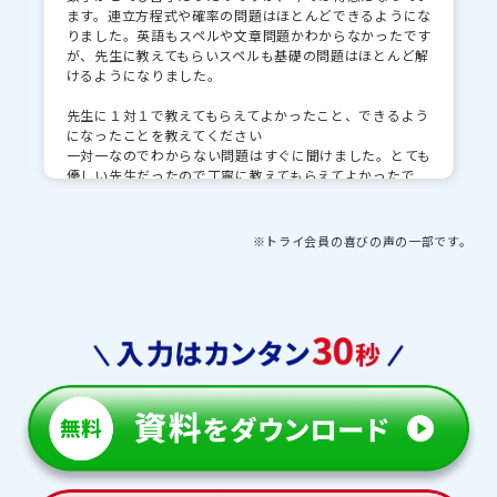
ます。連立方程式や確率の問題はほとんどできるようにな
金光八尾中学校
金蘭会中学校
りました。英語もスペルや文章問題かわからなかったです
が、先生に教えてもらいスペルも基礎の問題はほとんど解
相愛中学校
梅花中学校
けるようになりました。
樟蔭中学校
浪速中学校
先生に１対１で教えてもらえてよかったこと、できるよう
になったことを教えてください
四條畷学園中学校
プール学院中学校
一対一なのでわからない問題はすぐに聞けました。とても
優しい先生だったので丁寧に教えてもらえてよかったで
甲南中学校
す。少し勉強しながら話したりもでき、授業がとても楽し
かったです。
※トライ会員の喜びの声の一部です。
先生・教育プランナーとの思い出や印象的な出来事を教
えてください
受験を受かった報告した時に一緒になって喜んでくれまし
た。休憩時間にする世間話が思い出に残っています。受験
校を決める時も親身になって相談に乗ってくれたりしてと
ても嬉しかったです。
トライを利用してよかったことやお子さまの成長した点
があれば教えてください
自分で勉強することは難しかったと思いますが、トライ
を受講することによって勉強に自ら向かうことができるよ
うになりました。先生はとても優しくて、子どもとは気が
合っていたので受験に向かう際も本当に助けていただき感