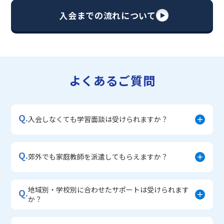
・【英語資格検定】対策コース
入会までの流れについて
▼中学生に人気のコース
・【志望校別】公立・私立高校受験対策コース
・定期テスト内申点対策コース
・苦手科目 徹底克服コース
・不登校サポートコース
よくあるご質問
・宿題サポートコース
▼小学生に人気のコース
・私立中学受験対策コース
Q.
・学習習慣定着コース
入会しなくても学習面談は受けられますか？
・算数文章題対策コース
・中学入学準備コース
Q.
郊外でも家庭教師を派遣してもらえますか？
地域別・学校別に合わせたサポートは受けられます
Q.
か？