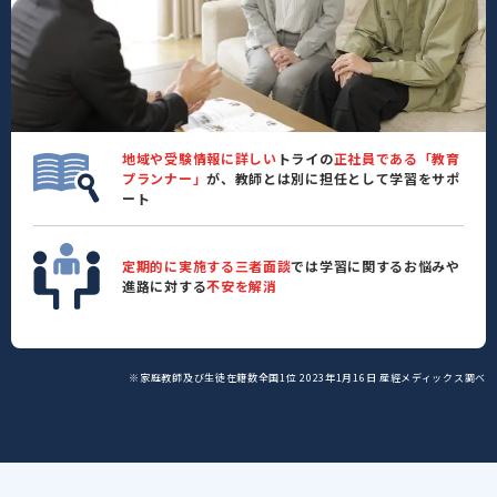
地域や受験情報に詳しい
トライの
正社員である「教育
プランナー」
が、教師とは別に担任として学習をサポ
ート
定期的に実施する三者面談
では学習に関するお悩みや
進路に対する
不安を解消
※家庭教師及び生徒在籍数全国1位 2023年1月16日 産經メディックス調べ