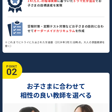
147万人
の指導実績
に基づいた
トライ式学習法
でお
※
子さまの目標達成を実現
受験対策・定期テスト対策などお子さまの目的に合わ
せて
オーダーメイドカリキュラム
を作成
※これまでにトライに入会された生徒数（2024年3月31日時点。大人の家庭教師を
除く）
POINT
02
お子さまに合わせて
相性の良い教師を選べる