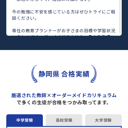
今の勉強に不安を感じている方はぜひトライにご相
談ください。
専任の教育プランナーがお子さまの目標や学習状況
に合わせて
オーダーメイドでカリキュラムを作成
し
ます。
完全マンツーマン
で自分に合った教師がわかるまで
丁寧に教えてくれるから、効率良く成績アップを目
指せます！
さらに、単元別の学習の理解度がわかる
「AI学習診
静岡県 合格実績
断」
や授業内容や授業以外の勉強をナビゲートする
「DAILY TRY」
など、豊富な学習コンテンツが
自宅
学習までサポート
します。
厳選された教師
×
オーダーメイドカリキュラム
トライで一緒に“自己最高得点”を目指しません
で多くの生徒が合格をつかみ取ってます。
か？
オンラインでの学習面談も承っております。
中学受験
高校受験
大学受験