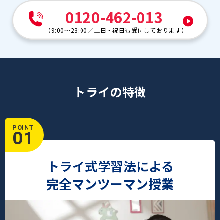
0120-462-013
（
9:00～23:00
／
土日・祝日も受付しております
）
トライの特徴
POINT
01
トライ式学習法による
完全マンツーマン授業