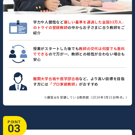
学力や人間性など
厳しい基準を通過した全国33万人
※
のトライの登録教師
の中からお子さまに合う教師をご
紹介
授業がスタートした後でも
教師の交代は何度でも無料
でできる
ので万が一、教師との相性が合わない場合も
安心
難関大学合格や医学部合格
など、より高い目標を目指
す方には
「プロ家庭教師」
がおすすめ
※講習会を受講している教師数（2024年3月31日時点。）
POINT
03