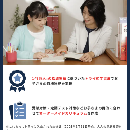
147万人
の指導実績
に基づいた
トライ式学習法
でお
※
子さまの目標達成を実現
受験対策・定期テスト対策などお子さまの目的に合わ
せて
オーダーメイドカリキュラム
を作成
※これまでにトライに入会された生徒数（2024年3月31日時点。大人の家庭教師を