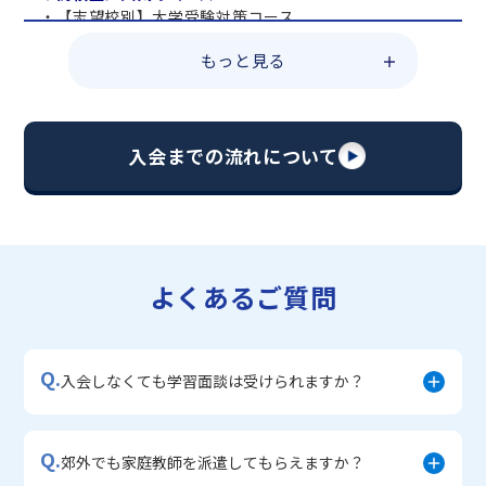
・【志望校別】大学受験対策コース
・共通テスト対策コース
もっと見る
・総合型選抜直前対策コース
・定期テスト・内申点対策コース
・苦手科目 総復習コース
・【英語資格検定】対策コース
入会までの流れについて
▼中学生に人気のコース
・【志望校別】公立・私立高校受験対策コース
・定期テスト内申点対策コース
・苦手科目 徹底克服コース
・不登校サポートコース
よくあるご質問
・宿題サポートコース
▼小学生に人気のコース
・私立中学受験対策コース
Q.
・学習習慣定着コース
入会しなくても学習面談は受けられますか？
・算数文章題対策コース
・中学入学準備コース
Q.
郊外でも家庭教師を派遣してもらえますか？