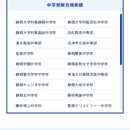
学習相談のお申し込みは
こちら
中学受験合格実績
静岡大学附属静岡中学校
静岡大学附属浜松中学校
静岡大学附属島田中学校
浜松西高中等部
清水南高中等部
沼津市立高中等部
星陵中学校
静岡雙葉中学校
静岡学園中学校
静岡英和女子学院中学校
静岡聖光学院中学校
東海大付属翔洋高中等部
静岡サレジオ中学校
静岡大成中学校
静岡北中学校
藤枝明誠中学校
藤枝順心中学校
聖隷クリストファー中学校
浜松学芸中学校
磐田東中学校
浜松開誠館中学校
西遠女子学園中学校