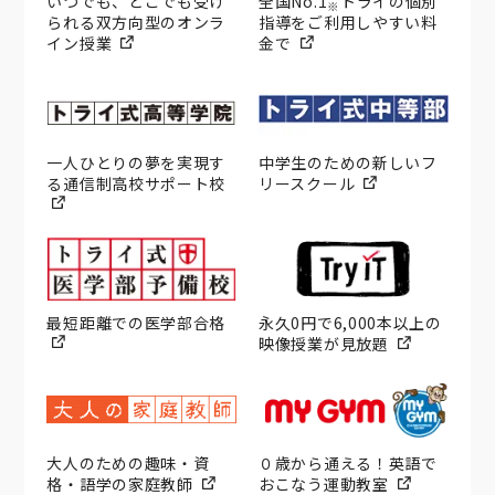
いつでも、どこでも受け
全国No.1
トライの個別
※
られる双方向型のオンラ
指導をご利用しやすい料
イン授業
金で
一人ひとりの夢を実現す
中学生のための新しいフ
る通信制高校サポート校
リースクール
最短距離での医学部合格
永久0円で6,000本以上の
映像授業が見放題
大人のための趣味・資
０歳から通える！英語で
格・語学の家庭教師
おこなう運動教室