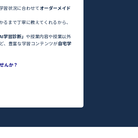
験・定期テスト対策ならトライ！／
お悩みはありませんか？
った」
っている」
よりも良くなかった」
間がない」
方はぜひトライにご相談ください。
さまの目標や学習状況に合わせて
オーダーメイド
。
った教師がわかるまで丁寧に教えてくれるから、
ます！
度がわかる
「AI学習診断」
や授業内容や授業以外
ILY TRY」
など、豊富な学習コンテンツが
自宅学