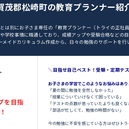
0120-462-013
（
9:00～23:00
／
土日・祝日も受付しております
）
賀茂郡松崎町の
教育プラン
、教師とは別にお子さま専任の「教育プランナー（ト
験情報や学校事情に精通しており、成績アップや受験
オーダーメイドカリキュラム作成から、日々の勉強のサ