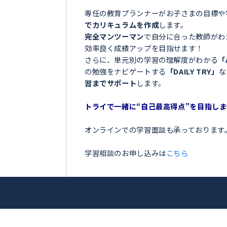
＼目指せ自己ベスト！受
松崎町＞
ンナー
お子さまの学習でこのような
真吾
「夏の間に勉強を全然しなか
「授業についていけなくて困
アップを目指
「テストの点数が思っていた
「部活が忙しくて、勉強の時
トライ！
今の勉強に不安を感じている
専任の教育プランナーがお子
でカリキュラムを作成
します
完全マンツーマン
で自分に合
効率良く成績アップを目指せ
さらに、単元別の学習の理解
の勉強をナビゲートする
「DA
習までサポート
します。