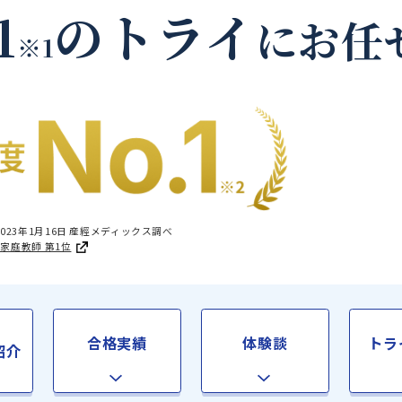
賀茂郡松崎町の家庭教
.1
のトライ
に
※1
国1位 2023年1月16日 産經メディックス調べ
足度®調査 家庭教師 第1位