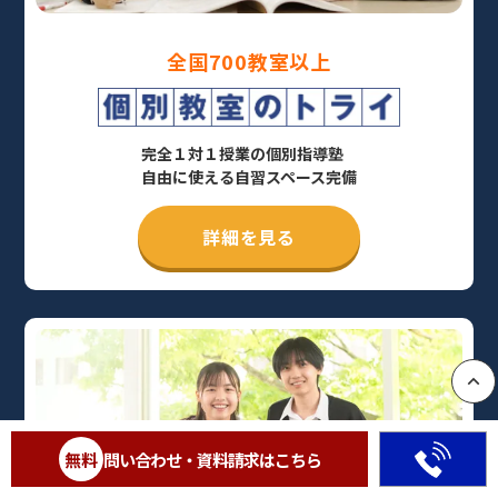
全国700教室以上
完全１対１授業の個別指導塾
自由に使える自習スペース完備
詳細を見る
PAGE
無料
問い合わせ・資料請求はこちら