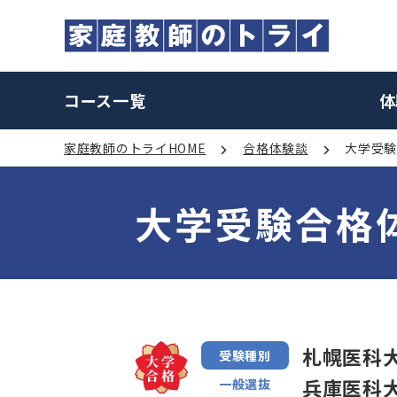
コース一覧
体
家庭教師のトライHOME
合格体験談
大学受
大学受験合格
札幌医科
受験種別
兵庫医科
一般選抜