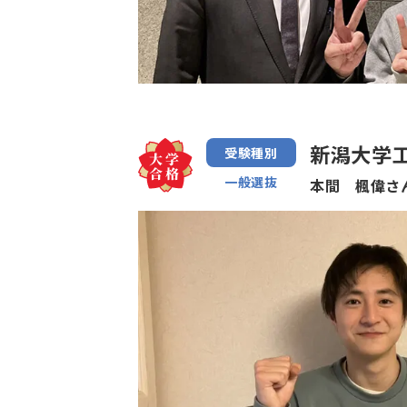
新潟大学工
受験種別
一般選抜
本間 楓偉さ