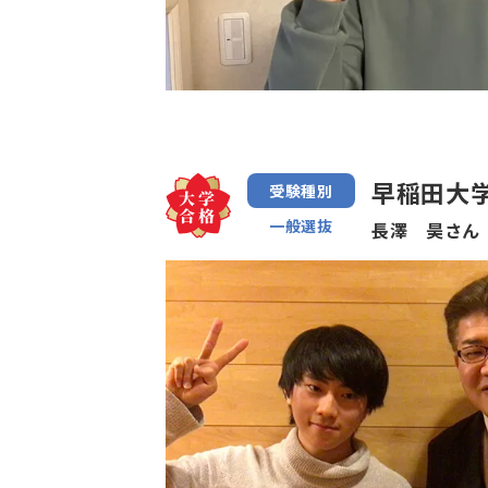
早稲田大学
受験種別
一般選抜
長澤 昊さん