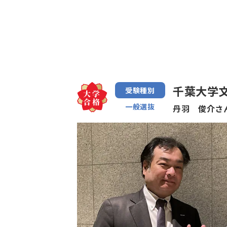
千葉大学文
受験種別
一般選抜
丹羽 俊介さ