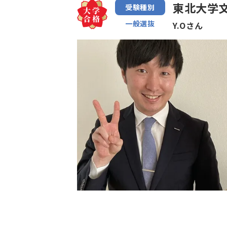
東北大学文
受験種別
一般選抜
Y.Oさん