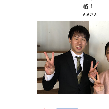
格！
A.Aさん