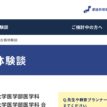
都道府県
験談
ご検討中の方へ
験合格体験談
体験談
大学医学部医学科
Q.先生や教育プランナ
大学医学部医学科 合
えてください