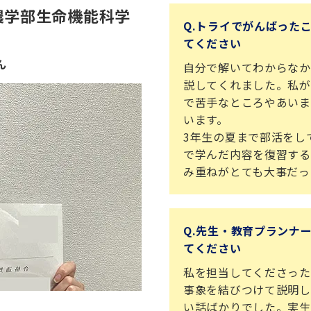
農学部生命機能科学
Q.トライでがんばった
！
てください
ん
自分で解いてわからなか
説してくれました。私が
で苦手なところやあいま
います。
3年生の夏まで部活をし
で学んだ内容を復習する
み重ねがとても大事だっ
Q.先生・教育プランナ
てください
私を担当してくださった
事象を結びつけて説明し
い話ばかりでした。実生