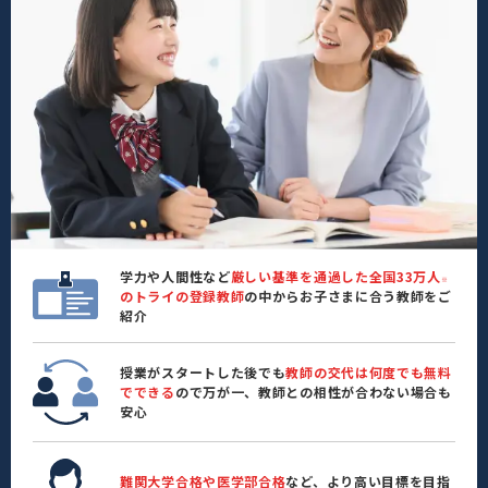
学力や人間性など
厳しい基準を通過した全国33万人
※
のトライの登録教師
の中からお子さまに合う教師をご
紹介
授業がスタートした後でも
教師の交代は何度でも無料
でできる
ので万が一、教師との相性が合わない場合も
安心
難関大学合格や医学部合格
など、より高い目標を目指