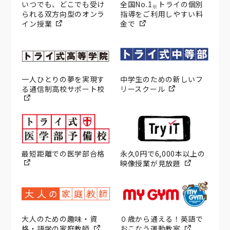
いつでも、どこでも受け
全国No.1
トライの個別
※
られる双方向型のオンラ
指導をご利用しやすい料
イン授業
金で
一人ひとりの夢を実現す
中学生のための新しいフ
る通信制高校サポート校
リースクール
最短距離での医学部合格
永久0円で6,000本以上の
映像授業が見放題
大人のための趣味・資
０歳から通える！英語で
格・語学の家庭教師
おこなう運動教室