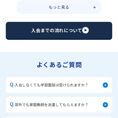
・共通テスト対策コース
もっと見る
・総合型選抜直前対策コース
・定期テスト・内申点対策コース
・苦手科目 総復習コース
・【英語資格検定】対策コース
入会までの流れについて
▼中学生に人気のコース
・【志望校別】公立・私立高校受験対策コース
・定期テスト内申点対策コース
・苦手科目 徹底克服コース
・不登校サポートコース
よくあるご質問
・宿題サポートコース
▼小学生に人気のコース
・私立中学受験対策コース
Q.
・学習習慣定着コース
入会しなくても学習面談は受けられますか？
・算数文章題対策コース
・中学入学準備コース
Q.
郊外でも家庭教師を派遣してもらえますか？