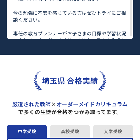
今の勉強に不安を感じている方はぜひトライにご相
談ください。
専任の教育プランナーがお子さまの目標や学習状況
に合わせて
オーダーメイドでカリキュラムを作成
し
ます。
完全マンツーマン
で自分に合った教師がわかるまで
丁寧に教えてくれるから、効率良く成績アップを目
指せます！
さらに、単元別の学習の理解度がわかる
「AI学習診
埼玉県 合格実績
断」
や授業内容や授業以外の勉強をナビゲートする
「DAILY TRY」
など、豊富な学習コンテンツが
自宅
学習までサポート
します。
厳選された教師
×
オーダーメイドカリキュラム
トライで一緒に“自己最高得点”を目指しません
で多くの生徒が合格をつかみ取ってます。
か？
オンラインでの学習面談も承っております。
中学受験
高校受験
大学受験