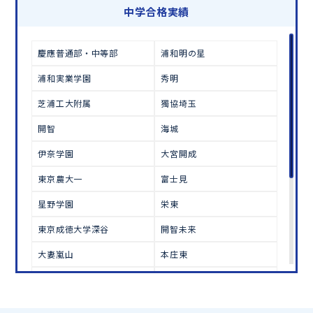
学習相談のお申し込みは
こちら
中学合格実績
慶應普通部・中等部
浦和明の星
浦和実業学園
秀明
芝浦工大附属
獨協埼玉
開智
海城
伊奈学園
大宮開成
東京農大一
富士見
星野学園
栄東
東京成徳大学深谷
開智未来
大妻嵐山
本庄東
立教新座
東京農大三
細田学園
大宮国際