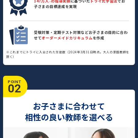
147万人
の指導実績
に基づいた
トライ式学習法
でお
※
子さまの目標達成を実現
受験対策・定期テスト対策などお子さまの目的に合わ
せて
オーダーメイドカリキュラム
を作成
※これまでにトライに入会された生徒数（2024年3月31日時点。大人の家庭教師を
除く）
POINT
02
お子さまに合わせて
相性の良い教師を選べる