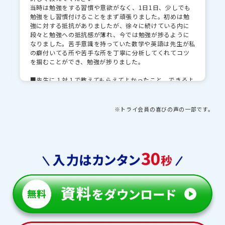
当時は勉強をする習慣や意欲がなく、1日1日、少しでも
勉強をし習慣付けることをまず頑張りました。初めは勉
強に対する抵抗がありましたが、徐々に続けている内に
段々と勉強への抵抗感が薄れ、今では勉強が捗るように
なりました。苦手意識を持っていた数学や英語は先生が私
の癖付いてる所や苦手な所を丁寧に分析してくれてコツ
を掴むことができ、勉強が捗りました。
■先生に１対１で教えてもらえてよかったこと、できるよ
うになったことを教えてください
大人や年上の人に質問や積極的に話しかけたりするのが
苦手で、質問したいときでもすぐに言えなかったのを1 対
※トライ会員の喜びの声の一部です。
1だと、お互いのことをよくしれて、初めはまだ緊張して
いてスムーズに話せなかったけれど、日が立つにつれ心を
開くことができ、質問をしやすくなり、授業の質を上げら
れたことが良かったです。
■先生・教育プランナーとの思い出や印象的な出来事を
教えてください
お互いに動物が好きで帰り際とかに動物の話になったり
して、そこで盛り上がれたり、受験前には励ましてくれた
りなどをしてくれたおかげで、モチベーションを上げら
れたり、笑顔を沢山作れたことがのが一番の思い出です。
■トライで授業以外にがんばったことを教えてください