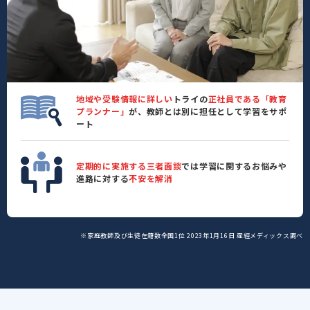
地域や受験情報に詳しい
トライの
正社員である「教育
プランナー」
が、教師とは別に担任として学習をサポ
ート
定期的に実施する三者面談
では学習に関するお悩みや
進路に対する
不安を解消
※家庭教師及び生徒在籍数全国1位 2023年1月16日 産經メディックス調べ