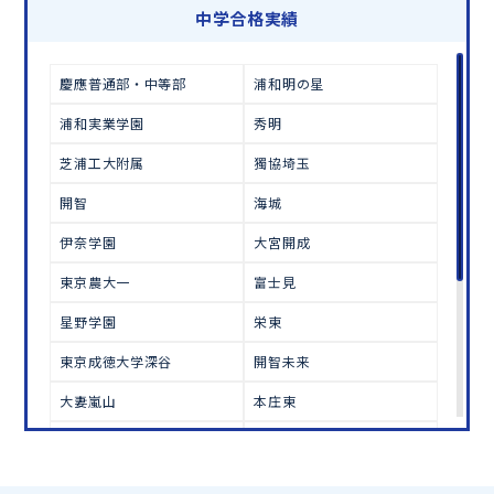
学習相談のお申し込みは
こちら
中学合格実績
慶應普通部・中等部
浦和明の星
浦和実業学園
秀明
芝浦工大附属
獨協埼玉
開智
海城
伊奈学園
大宮開成
東京農大一
富士見
星野学園
栄東
東京成徳大学深谷
開智未来
大妻嵐山
本庄東
立教新座
東京農大三
細田学園
大宮国際