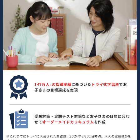
147万人
の指導実績
に基づいた
トライ式学習法
でお
※
子さまの目標達成を実現
受験対策・定期テスト対策などお子さまの目的に合わ
せて
オーダーメイドカリキュラム
を作成
※これまでにトライに入会された生徒数（2024年3月31日時点。大人の家庭教師を