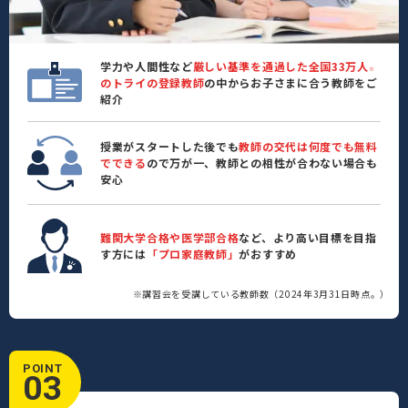
学力や人間性など
厳しい基準を通過した全国33万人
※
のトライの登録教師
の中からお子さまに合う教師をご
紹介
授業がスタートした後でも
教師の交代は何度でも無料
でできる
ので万が一、教師との相性が合わない場合も
安心
難関大学合格や医学部合格
など、より高い目標を目指
す方には
「プロ家庭教師」
がおすすめ
※講習会を受講している教師数（2024年3月31日時点。）
POINT
03