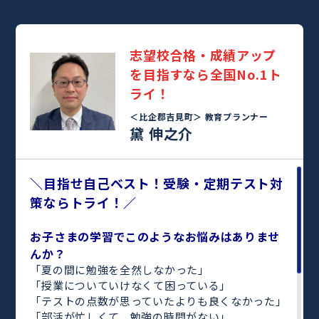
志望校合格・成績アップ
を目指すなら全国No.1ト
ライ！
＜比企郡吉見町＞
教育プランナー
黛 伸之介
＼目指せ自己ベスト！受験・定期テスト対
策ならトライ！／
お子さまの学習でこのようなお悩みはありませ
んか？
「夏の間に勉強を全然しなかった」
「授業についていけなくて困っている」
「テストの点数が思っていたよりも良くなかった」
「部活が忙しくて、勉強の時間がない」