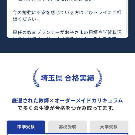
今の勉強に不安を感じている方はぜひトライにご相
談ください。
専任の教育プランナーがお子さまの目標や学習状況
に合わせて
オーダーメイドでカリキュラムを作成
し
ます。
完全マンツーマン
で自分に合った教師がわかるまで
丁寧に教えてくれるから、効率良く成績アップを目
指せます！
さらに、単元別の学習の理解度がわかる
「AI学習診
埼玉県 合格実績
断」
や授業内容や授業以外の勉強をナビゲートする
「DAILY TRY」
など、豊富な学習コンテンツが
自宅
学習までサポート
します。
厳選された教師
×
オーダーメイドカリキュラム
トライで一緒に“自己最高得点”を目指しません
で多くの生徒が合格をつかみ取ってます。
か？
オンラインでの学習面談も承っております。
中学受験
高校受験
大学受験