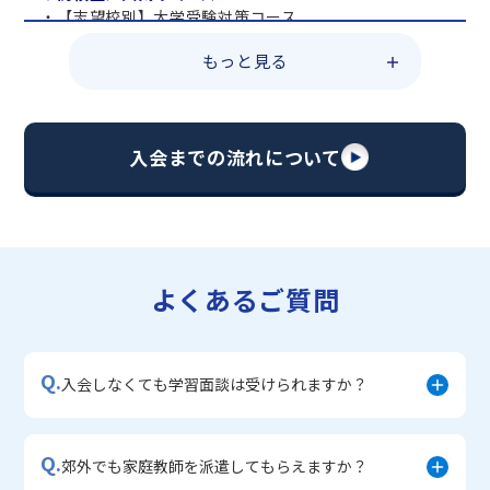
・【志望校別】大学受験対策コース
・共通テスト対策コース
もっと見る
・総合型選抜直前対策コース
・定期テスト・内申点対策コース
・苦手科目 総復習コース
・【英語資格検定】対策コース
入会までの流れについて
▼中学生に人気のコース
・【志望校別】公立・私立高校受験対策コース
・定期テスト内申点対策コース
・苦手科目 徹底克服コース
・不登校サポートコース
よくあるご質問
・宿題サポートコース
▼小学生に人気のコース
・私立中学受験対策コース
Q.
・学習習慣定着コース
入会しなくても学習面談は受けられますか？
・算数文章題対策コース
・中学入学準備コース
Q.
郊外でも家庭教師を派遣してもらえますか？