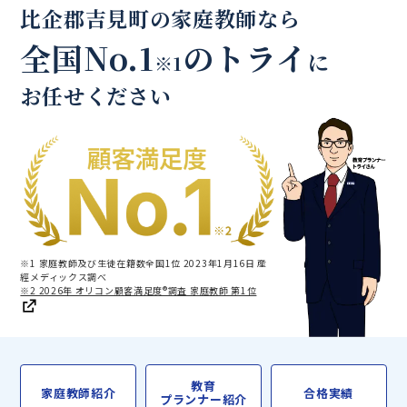
比企郡吉見町の家庭教師なら
全国No.1
のトライ
に
※1
お任せください
※1 家庭教師及び生徒在籍数全国1位 2023年1月16日 産
經メディックス調べ
※2 2026年 オリコン顧客満足度®調査 家庭教師 第1位
教育
家庭教師紹介
合格実績
プランナー紹介