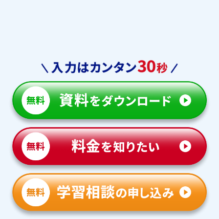
本庄東
浦和実業
淑徳