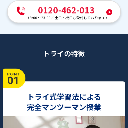
0120-462-013
（
9:00～23:00
／
土日・祝日も受付しております
）
トライの特徴
POINT
01
トライ式学習法による
完全マンツーマン授業