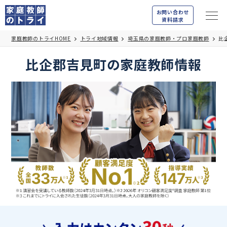
お問い合わせ
資料請求
家庭教師のトライHOME
トライ地域情報
埼玉県の家庭教師・プロ家庭教師
比
比企郡吉見町の家庭教師情報