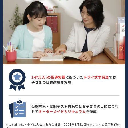
147万人
の指導実績
に基づいた
トライ式学習法
でお
※
子さまの目標達成を実現
受験対策・定期テスト対策などお子さまの目的に合わ
せて
オーダーメイドカリキュラム
を作成
※これまでにトライに入会された生徒数（2024年3月31日時点。大人の家庭教師を