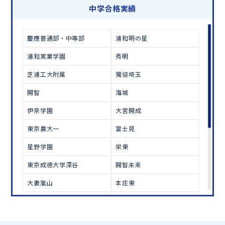
学習相談のお申し込みは
こちら
中学合格実績
慶應普通部・中等部
浦和明の星
浦和実業学園
秀明
芝浦工大附属
獨協埼玉
開智
海城
伊奈学園
大宮開成
東京農大一
富士見
星野学園
栄東
東京成徳大学深谷
開智未来
大妻嵐山
本庄東
立教新座
東京農大三
細田学園
大宮国際