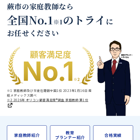
蕨市の家庭教師なら
全国No.1
のトライ
に
※1
お任せください
※1 家庭教師及び生徒在籍数全国1位 2023年1月16日 産
經メディックス調べ
※2 2026年 オリコン顧客満足度®調査 家庭教師 第1位
教育
家庭教師紹介
合格実績
プランナー紹介