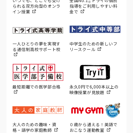
いつでも、どこでも受け
全国No.1
トライの個別
※
られる双方向型のオンラ
指導をご利用しやすい料
イン授業
金で
一人ひとりの夢を実現す
中学生のための新しいフ
る通信制高校サポート校
リースクール
最短距離での医学部合格
永久0円で6,000本以上の
映像授業が見放題
大人のための趣味・資
０歳から通える！英語で
格・語学の家庭教師
おこなう運動教室