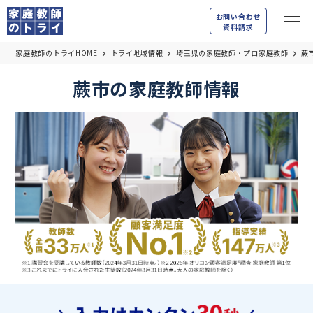
お問い合わせ
資料請求
家庭教師のトライHOME
トライ地域情報
埼玉県の家庭教師・プロ家庭教師
蕨
蕨市の家庭教師情報