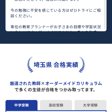
今の勉強に不安を感じている方はぜひトライにご相
談ください。
専任の教育プランナーがお子さまの目標や学習状況
に合わせて
オーダーメイドでカリキュラムを作成
し
ます。
完全マンツーマン
で自分に合った教師がわかるまで
丁寧に教えてくれるから、効率良く成績アップを目
指せます！
さらに、単元別の学習の理解度がわかる
「AI学習診
埼玉県 合格実績
断」
や授業内容や授業以外の勉強をナビゲートする
「DAILY TRY」
など、豊富な学習コンテンツが
自宅
学習までサポート
します。
厳選された教師
×
オーダーメイドカリキュラム
トライで一緒に“自己最高得点”を目指しません
で多くの生徒が合格をつかみ取ってます。
か？
オンラインでの学習面談も承っております。
中学受験
高校受験
大学受験