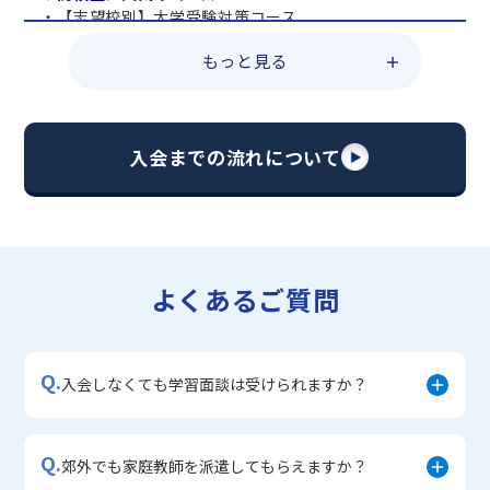
・【志望校別】大学受験対策コース
・共通テスト対策コース
もっと見る
・総合型選抜直前対策コース
・定期テスト・内申点対策コース
・苦手科目 総復習コース
・【英語資格検定】対策コース
入会までの流れについて
▼中学生に人気のコース
・【志望校別】公立・私立高校受験対策コース
・定期テスト内申点対策コース
・苦手科目 徹底克服コース
・不登校サポートコース
よくあるご質問
・宿題サポートコース
▼小学生に人気のコース
・私立中学受験対策コース
Q.
・学習習慣定着コース
入会しなくても学習面談は受けられますか？
・算数文章題対策コース
・中学入学準備コース
Q.
郊外でも家庭教師を派遣してもらえますか？