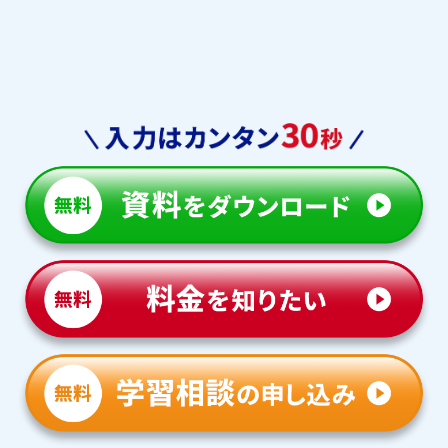
本庄東
浦和実業
淑徳