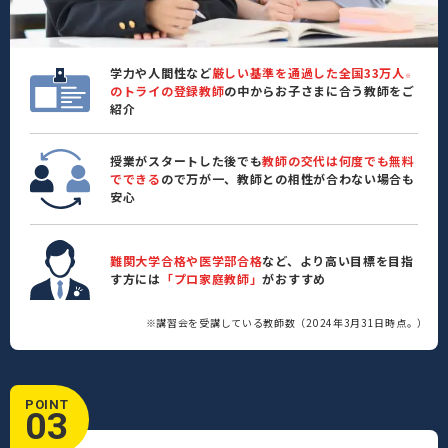
学力や人間性など
厳しい基準を通過した全国33万人
※
のトライの登録教師
の中からお子さまに合う教師をご
紹介
授業がスタートした後でも
教師の交代は何度でも無料
でできる
ので万が一、教師との相性が合わない場合も
安心
難関大学合格や医学部合格
など、より高い目標を目指
す方には
「プロ家庭教師」
がおすすめ
※講習会を受講している教師数（2024年3月31日時点。）
POINT
03