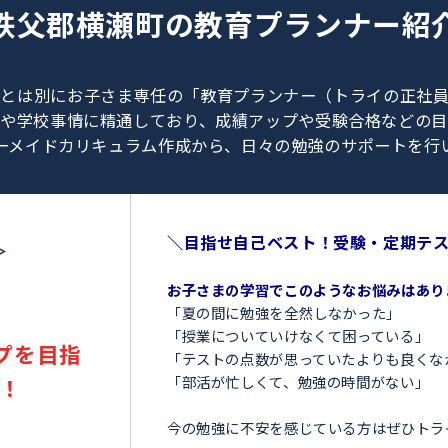
0120-462-013
（
9:00～23:00
／
土日・祝日も受付しております
）
秩父郡横瀬町の
教育プラン
、教師とは別にお子さま専任の「教育プランナー（ト
験情報や学校事情に精通しており、成績アップや受験
オーダーメイドカリキュラム作成から、日々の勉強のサ