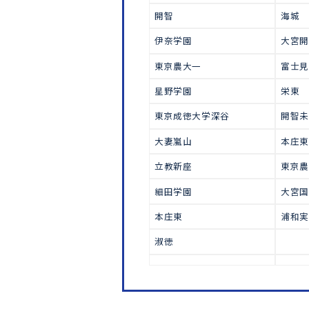
中学受験
慶應普通部・中等部
浦和実業学園
芝浦工大附属
開智
伊奈学園