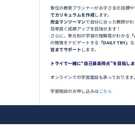
＼目指せ自己ベスト！受
横瀬町＞
ンナー
お子さまの学習でこのような
之介
「夏の間に勉強を全然しなか
「授業についていけなくて困
アップを目指
「テストの点数が思っていた
「部活が忙しくて、勉強の時
トライ！
今の勉強に不安を感じている
専任の教育プランナーがお子
でカリキュラムを作成
します
完全マンツーマン
で自分に合
効率良く成績アップを目指せ
さらに、単元別の学習の理解
の勉強をナビゲートする
「DA
習までサポート
します。