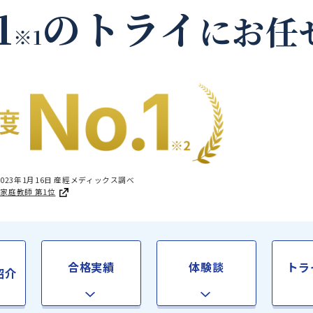
秩父郡横瀬町の家庭教
.1
のトライ
に
※1
国1位 2023年1月16日 産經メディックス調べ
足度®調査 家庭教師 第1位