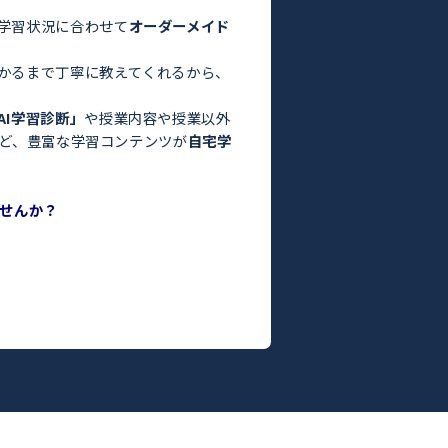
験・定期テスト対策ならトライ！／
お悩みはありませんか？
った」
っている」
よりも良くなかった」
間がない」
方はぜひトライにご相談ください。
さまの目標や学習状況に合わせて
オーダーメイド
。
った教師がわかるまで丁寧に教えてくれるから、
ます！
度がわかる
「AI学習診断」
や授業内容や授業以外
ILY TRY」
など、豊富な学習コンテンツが
自宅学