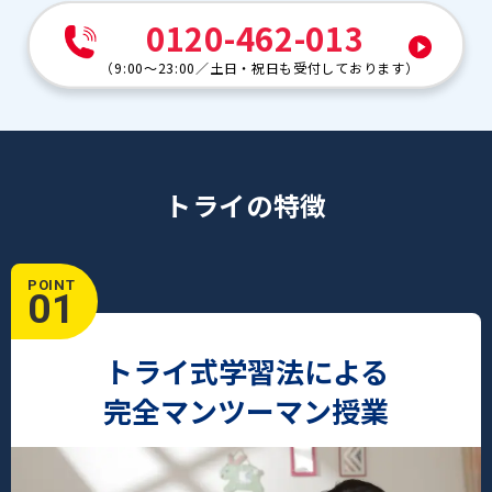
0120-462-013
（
9:00～23:00
／
土日・祝日も受付しております
）
トライの特徴
POINT
01
トライ式学習法による
完全マンツーマン授業