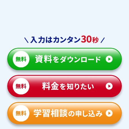
四天王寺中
四條畷学園中
関西創価中
大阪桐蔭中
大阪学芸中
帝塚山学院中
早稲田摂稜中
清教学園中
帝塚山泉ヶ丘中
羽衣学園中
初芝富田林中
初芝立命館中
大阪体育大学浪商中
賢明学院中
大阪青凌中
同志社国際中
和歌山信愛中
甲南女子中
同志社中
立命館宇治中
淳心学院中
甲南中