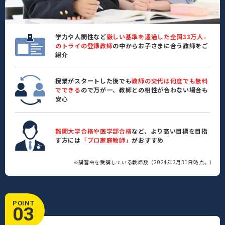
学力や人間性など
厳しい基準を通過した全国33万人
※
のトライの登録教師
の中からお子さまに合う教師をご
紹介
授業がスタートした後でも
教師の交代は何度でも無料
でできる
ので万が一、教師との相性が合わない場合も
安心
難関大学合格や医学部合格
など、より高い目標を目指
す方には
「プロ家庭教師」
がおすすめ
※講習会を受講している教師数（2024年3月31日時点。）
POINT
03