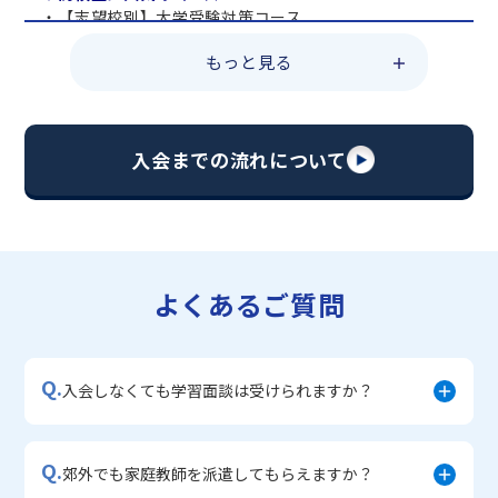
・【志望校別】大学受験対策コース
・共通テスト対策コース
もっと見る
・総合型選抜直前対策コース
・定期テスト・内申点対策コース
・苦手科目 総復習コース
・【英語資格検定】対策コース
入会までの流れについて
▼中学生に人気のコース
・【志望校別】公立・私立高校受験対策コース
・定期テスト内申点対策コース
・苦手科目 徹底克服コース
・不登校サポートコース
よくあるご質問
・宿題サポートコース
▼小学生に人気のコース
・私立中学受験対策コース
Q.
・学習習慣定着コース
入会しなくても学習面談は受けられますか？
・算数文章題対策コース
・中学入学準備コース
Q.
郊外でも家庭教師を派遣してもらえますか？