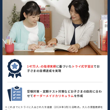
147万人
の指導実績
に基づいた
トライ式学習法
でお
※
子さまの目標達成を実現
受験対策・定期テスト対策などお子さまの目的に合わ
せて
オーダーメイドカリキュラム
を作成
※これまでにトライに入会された生徒数（2024年3月31日時点。大人の家庭教師を