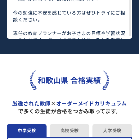
今の勉強に不安を感じている方はぜひトライにご相
談ください。
専任の教育プランナーがお子さまの目標や学習状況
に合わせて
オーダーメイドでカリキュラムを作成
し
ます。
完全マンツーマン
で自分に合った教師がわかるまで
丁寧に教えてくれるから、効率良く成績アップを目
指せます！
さらに、単元別の学習の理解度がわかる
「AI学習診
和歌山県 合格実績
断」
や授業内容や授業以外の勉強をナビゲートする
「DAILY TRY」
など、豊富な学習コンテンツが
自宅
学習までサポート
します。
厳選された教師
×
オーダーメイドカリキュラム
トライで一緒に“自己最高得点”を目指しません
で多くの生徒が合格をつかみ取ってます。
か？
オンラインでの学習面談も承っております。
中学受験
高校受験
大学受験