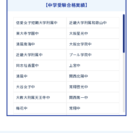
学習相談のお申し込みは
こちら
【中学受験合格実績】
信愛女子短期大学附属中
近畿大学附属和歌山中
東大寺学園中
大阪星光中
清風南海中
大阪女学院中
近畿大学附属中
プール学院中
同志社香里中
上宮中
清風中
関西北陽中
大谷女子中
常翔啓光中
大教大附属天王寺中
関西第一中
梅花中
常翔中
追手門大手前中
関西大倉中
金光八尾中
桃山学院中