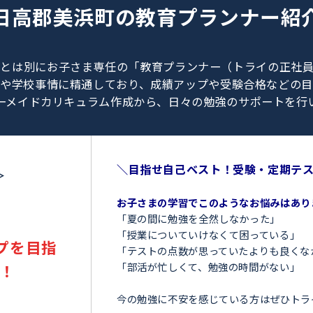
0120-462-013
（
9:00～23:00
／
土日・祝日も受付しております
）
日高郡美浜町の
教育プラン
、教師とは別にお子さま専任の「教育プランナー（ト
験情報や学校事情に精通しており、成績アップや受験
オーダーメイドカリキュラム作成から、日々の勉強のサ