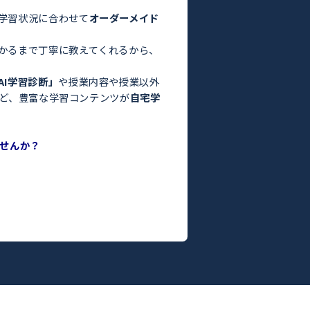
験・定期テスト対策ならトライ！／
お悩みはありませんか？
った」
っている」
よりも良くなかった」
間がない」
方はぜひトライにご相談ください。
さまの目標や学習状況に合わせて
オーダーメイド
。
った教師がわかるまで丁寧に教えてくれるから、
ます！
度がわかる
「AI学習診断」
や授業内容や授業以外
ILY TRY」
など、豊富な学習コンテンツが
自宅学