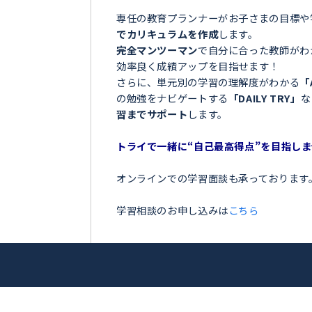
＼目指せ自己ベスト！受
美浜町＞
ンナー
お子さまの学習でこのような
大輔
「夏の間に勉強を全然しなか
「授業についていけなくて困
アップを目指
「テストの点数が思っていた
「部活が忙しくて、勉強の時
トライ！
今の勉強に不安を感じている
専任の教育プランナーがお子
でカリキュラムを作成
します
完全マンツーマン
で自分に合
効率良く成績アップを目指せ
さらに、単元別の学習の理解
の勉強をナビゲートする
「DA
習までサポート
します。