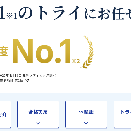
日高郡美浜町の家庭教
.1
のトライ
に
※1
国1位 2023年1月16日 産經メディックス調べ
足度®調査 家庭教師 第1位