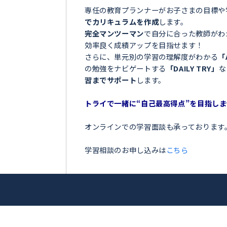
＼目指せ自己ベスト！受
郡串本町＞
ンナー
お子さまの学習でこのような
大輔
「夏の間に勉強を全然しなか
「授業についていけなくて困
アップを目指
「テストの点数が思っていた
「部活が忙しくて、勉強の時
トライ！
今の勉強に不安を感じている
専任の教育プランナーがお子
でカリキュラムを作成
します
完全マンツーマン
で自分に合
効率良く成績アップを目指せ
さらに、単元別の学習の理解
の勉強をナビゲートする
「DA
習までサポート
します。