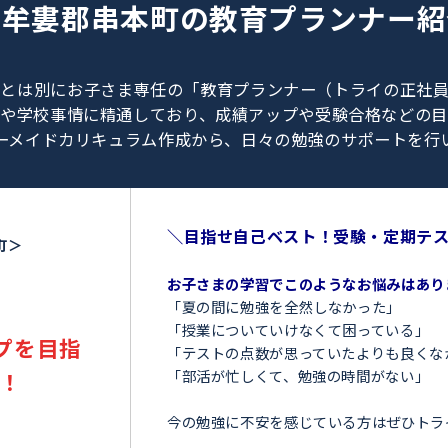
0120-462-013
（
9:00～23:00
／
土日・祝日も受付しております
）
東牟婁郡串本町の
教育プラン
、教師とは別にお子さま専任の「教育プランナー（ト
験情報や学校事情に精通しており、成績アップや受験
オーダーメイドカリキュラム作成から、日々の勉強のサ