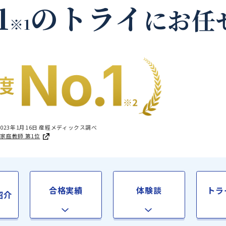
東牟婁郡串本町の家庭
.1
のトライ
に
※1
国1位 2023年1月16日 産經メディックス調べ
足度®調査 家庭教師 第1位