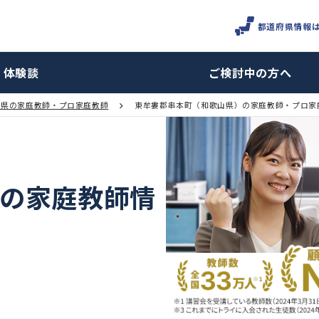
体験談
ご検討
和歌山県の家庭教師・プロ家庭教師
東牟婁郡串本町（和歌山県）の
本町の家庭教師情
報