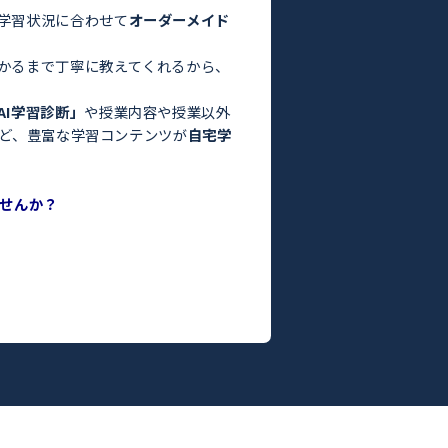
験・定期テスト対策ならトライ！／
お悩みはありませんか？
った」
っている」
よりも良くなかった」
間がない」
方はぜひトライにご相談ください。
さまの目標や学習状況に合わせて
オーダーメイド
。
った教師がわかるまで丁寧に教えてくれるから、
ます！
度がわかる
「AI学習診断」
や授業内容や授業以外
ILY TRY」
など、豊富な学習コンテンツが
自宅学