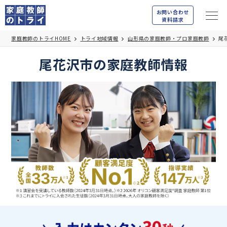
お問い合わせ
資料請求
家庭教師のトライHOME
トライ地域情報
山形県の家庭教師・プロ家庭教師
尾
尾花沢市の家庭教師情報