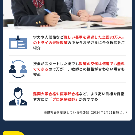
学力や人間性など
厳しい基準を通過した全国33万人
※
のトライの登録教師
の中からお子さまに合う教師をご
紹介
授業がスタートした後でも
教師の交代は何度でも無料
でできる
ので万が一、教師との相性が合わない場合も
安心
難関大学合格や医学部合格
など、より高い目標を目指
す方には
「プロ家庭教師」
がおすすめ
※講習会を受講している教師数（2024年3月31日時点。）