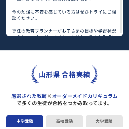
今の勉強に不安を感じている方はぜひトライにご相
談ください。
専任の教育プランナーがお子さまの目標や学習状況
に合わせて
オーダーメイドでカリキュラムを作成
し
ます。
完全マンツーマン
で自分に合った教師がわかるまで
丁寧に教えてくれるから、効率良く成績アップを目
指せます！
さらに、単元別の学習の理解度がわかる
「AI学習診
山形県 合格実績
断」
や授業内容や授業以外の勉強をナビゲートする
「DAILY TRY」
など、豊富な学習コンテンツが
自宅
学習までサポート
します。
厳選された教師
×
オーダーメイドカリキュラム
トライで一緒に“自己最高得点”を目指しません
で多くの生徒が合格をつかみ取ってます。
か？
オンラインでの学習面談も承っております。
中学受験
高校受験
大学受験