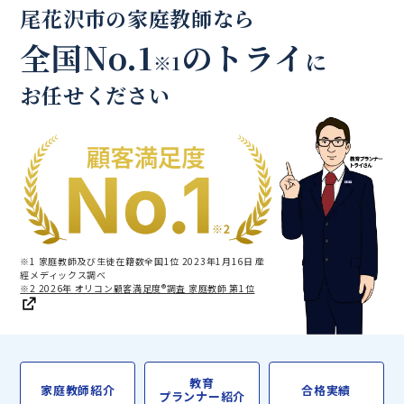
尾花沢市の家庭教師なら
全国No.1
のトライ
に
※1
お任せください
※1 家庭教師及び生徒在籍数全国1位 2023年1月16日 産
經メディックス調べ
※2 2026年 オリコン顧客満足度®調査 家庭教師 第1位
教育
家庭教師紹介
合格実績
プランナー紹介