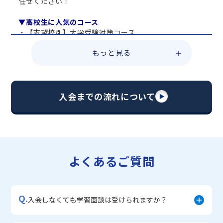
任せください！
▼高校生に人気のコース
・【志望校別】大学受験対策コース
・共通テスト対策コース
もっと見る
・総合型選抜直前対策コース
・定期テスト・内申点対策コース
・苦手科目 総復習コース
・【英語資格検定】対策コース
入会までの流れについて
▼中学生に人気のコース
・【志望校別】公立・私立高校受験対策コース
・定期テスト内申点対策コース
・苦手科目 徹底克服コース
・不登校サポートコース
よくあるご質問
・宿題サポートコース
▼小学生に人気のコース
・私立中学受験対策コース
Q.
・学習習慣定着コース
入会しなくても学習面談は受けられますか？
・算数文章題対策コース
・中学入学準備コース