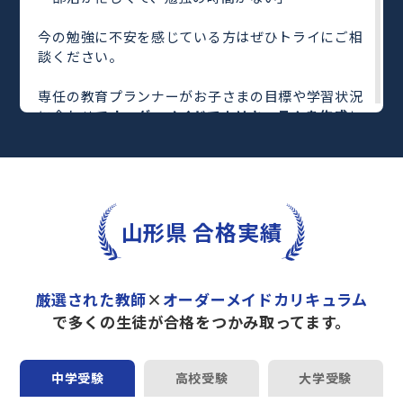
今の勉強に不安を感じている方はぜひトライにご相
談ください。
専任の教育プランナーがお子さまの目標や学習状況
に合わせて
オーダーメイドでカリキュラムを作成
し
ます。
完全マンツーマン
で自分に合った教師がわかるまで
丁寧に教えてくれるから、効率良く成績アップを目
指せます！
さらに、単元別の学習の理解度がわかる
「AI学習診
山形県 合格実績
断」
や授業内容や授業以外の勉強をナビゲートする
「DAILY TRY」
など、豊富な学習コンテンツが
自宅
学習までサポート
します。
厳選された教師
×
オーダーメイドカリキュラム
トライで一緒に“自己最高得点”を目指しません
で多くの生徒が合格をつかみ取ってます。
か？
オンラインでの学習面談も承っております。
中学受験
高校受験
大学受験