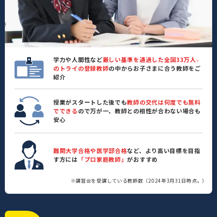
学力や人間性など
厳しい基準を通過した全国33万人
※
のトライの登録教師
の中からお子さまに合う教師をご
紹介
授業がスタートした後でも
教師の交代は何度でも無料
でできる
ので万が一、教師との相性が合わない場合も
安心
難関大学合格や医学部合格
など、より高い目標を目指
す方には
「プロ家庭教師」
がおすすめ
※講習会を受講している教師数（2024年3月31日時点。）