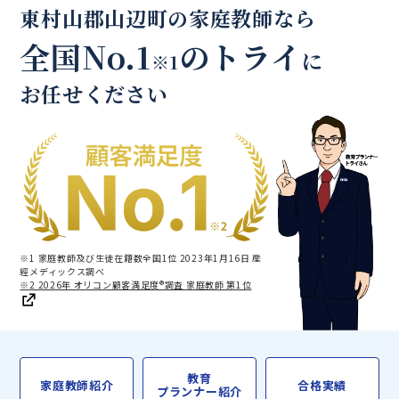
東村山郡山辺町の家庭教師なら
全国No.1
のトライ
に
※1
お任せください
※1 家庭教師及び生徒在籍数全国1位 2023年1月16日 産
經メディックス調べ
※2 2026年 オリコン顧客満足度®調査 家庭教師 第1位
教育
家庭教師紹介
合格実績
プランナー紹介