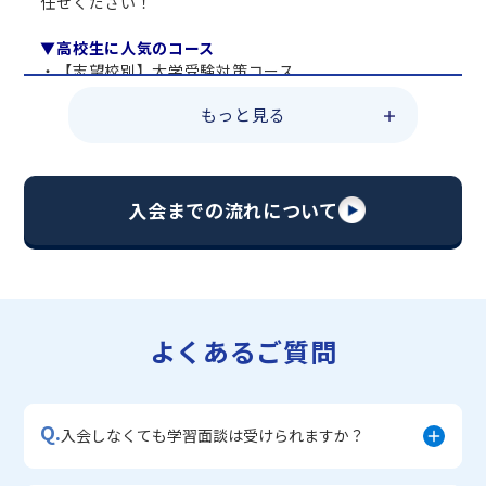
任せください！
▼高校生に人気のコース
・【志望校別】大学受験対策コース
・共通テスト対策コース
もっと見る
・総合型選抜直前対策コース
・定期テスト・内申点対策コース
・苦手科目 総復習コース
・【英語資格検定】対策コース
入会までの流れについて
▼中学生に人気のコース
・【志望校別】公立・私立高校受験対策コース
・定期テスト内申点対策コース
・苦手科目 徹底克服コース
・不登校サポートコース
よくあるご質問
・宿題サポートコース
▼小学生に人気のコース
・私立中学受験対策コース
Q.
・学習習慣定着コース
入会しなくても学習面談は受けられますか？
・算数文章題対策コース
・中学入学準備コース