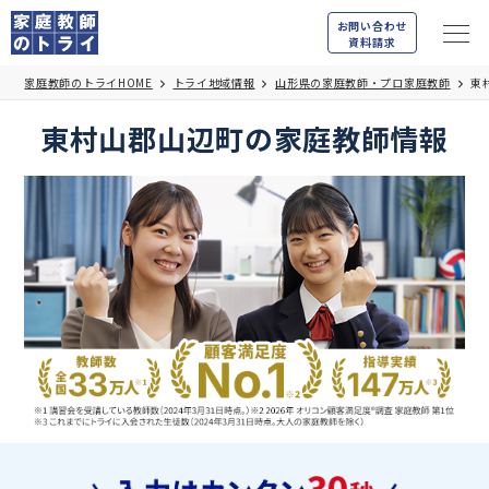
お問い合わせ
資料請求
家庭教師のトライHOME
トライ地域情報
山形県の家庭教師・プロ家庭教師
東
東村山郡山辺町の家庭教師情報