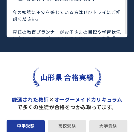
今の勉強に不安を感じている方はぜひトライにご相
談ください。
専任の教育プランナーがお子さまの目標や学習状況
に合わせて
オーダーメイドでカリキュラムを作成
し
ます。
完全マンツーマン
で自分に合った教師がわかるまで
丁寧に教えてくれるから、効率良く成績アップを目
指せます！
さらに、単元別の学習の理解度がわかる
「AI学習診
山形県 合格実績
断」
や授業内容や授業以外の勉強をナビゲートする
「DAILY TRY」
など、豊富な学習コンテンツが
自宅
学習までサポート
します。
厳選された教師
×
オーダーメイドカリキュラム
トライで一緒に“自己最高得点”を目指しません
で多くの生徒が合格をつかみ取ってます。
か？
オンラインでの学習面談も承っております。
中学受験
高校受験
大学受験