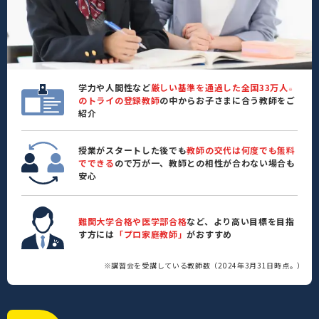
学力や人間性など
厳しい基準を通過した全国33万人
※
のトライの登録教師
の中からお子さまに合う教師をご
紹介
授業がスタートした後でも
教師の交代は何度でも無料
でできる
ので万が一、教師との相性が合わない場合も
安心
難関大学合格や医学部合格
など、より高い目標を目指
す方には
「プロ家庭教師」
がおすすめ
※講習会を受講している教師数（2024年3月31日時点。）