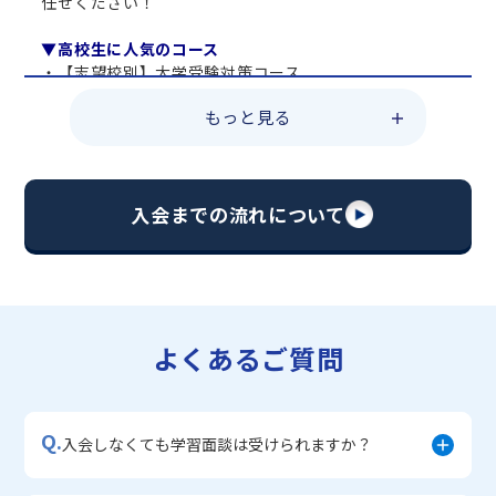
任せください！
▼高校生に人気のコース
・【志望校別】大学受験対策コース
・共通テスト対策コース
もっと見る
・総合型選抜直前対策コース
・定期テスト・内申点対策コース
・苦手科目 総復習コース
・【英語資格検定】対策コース
入会までの流れについて
▼中学生に人気のコース
・【志望校別】公立・私立高校受験対策コース
・定期テスト内申点対策コース
・苦手科目 徹底克服コース
・不登校サポートコース
よくあるご質問
・宿題サポートコース
▼小学生に人気のコース
・私立中学受験対策コース
Q.
・学習習慣定着コース
入会しなくても学習面談は受けられますか？
・算数文章題対策コース
・中学入学準備コース