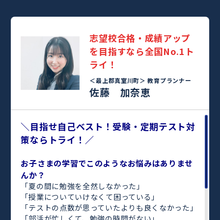
志望校合格・成績アップ
を目指すなら全国No.1ト
ライ！
＜最上郡真室川町＞
教育プランナー
佐藤 加奈恵
＼目指せ自己ベスト！受験・定期テスト対
策ならトライ！／
お子さまの学習でこのようなお悩みはありませ
んか？
「夏の間に勉強を全然しなかった」
「授業についていけなくて困っている」
「テストの点数が思っていたよりも良くなかった」
「部活が忙しくて、勉強の時間がない」