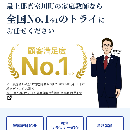
最上郡真室川町の家庭教師なら
全国No.1
のトライ
に
※1
お任せください
※1 家庭教師及び生徒在籍数全国1位 2023年1月16日 産
經メディックス調べ
※2 2026年 オリコン顧客満足度®調査 家庭教師 第1位
教育
家庭教師紹介
合格実績
プランナー紹介