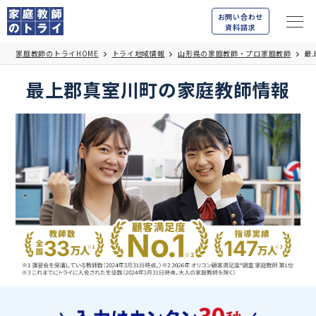
お問い合わせ
資料請求
家庭教師のトライHOME
トライ地域情報
山形県の家庭教師・プロ家庭教師
最
最上郡真室川町の家庭教師情報