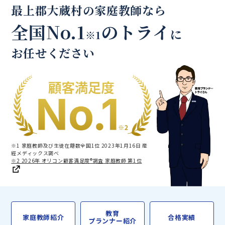
最上郡大蔵村の家庭教師なら
全国No.1
のトライ
に
※1
お任せください
※1 家庭教師及び生徒在籍数全国1位 2023年1月16日 産
經メディックス調べ
※2 2026年 オリコン顧客満足度®調査 家庭教師 第1位
教育
家庭教師紹介
合格実績
プランナー紹介