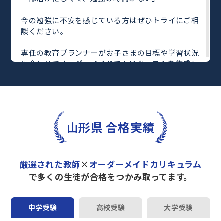
今の勉強に不安を感じている方はぜひトライにご相
談ください。
専任の教育プランナーがお子さまの目標や学習状況
に合わせて
オーダーメイドでカリキュラムを作成
し
ます。
完全マンツーマン
で自分に合った教師がわかるまで
丁寧に教えてくれるから、効率良く成績アップを目
指せます！
さらに、単元別の学習の理解度がわかる
「AI学習診
山形県 合格実績
断」
や授業内容や授業以外の勉強をナビゲートする
「DAILY TRY」
など、豊富な学習コンテンツが
自宅
学習までサポート
します。
厳選された教師
×
オーダーメイドカリキュラム
トライで一緒に“自己最高得点”を目指しません
で多くの生徒が合格をつかみ取ってます。
か？
オンラインでの学習面談も承っております。
中学受験
高校受験
大学受験