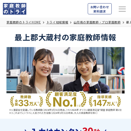
お問い合わせ
資料請求
家庭教師のトライHOME
トライ地域情報
山形県の家庭教師・プロ家庭教師
最
最上郡大蔵村の家庭教師情報