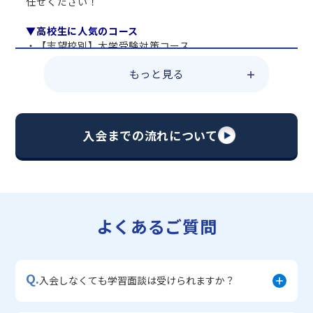
任せください！
▼高校生に人気のコース
・【志望校別】大学受験対策コース
・共通テスト対策コース
もっと見る
・総合型選抜直前対策コース
・定期テスト・内申点対策コース
・苦手科目 総復習コース
・【英語資格検定】対策コース
入会までの流れについて
▼中学生に人気のコース
・【志望校別】公立・私立高校受験対策コース
・定期テスト内申点対策コース
・苦手科目 徹底克服コース
・不登校サポートコース
よくあるご質問
・宿題サポートコース
▼小学生に人気のコース
・私立中学受験対策コース
Q.
・学習習慣定着コース
入会しなくても学習面談は受けられますか？
・算数文章題対策コース
・中学入学準備コース