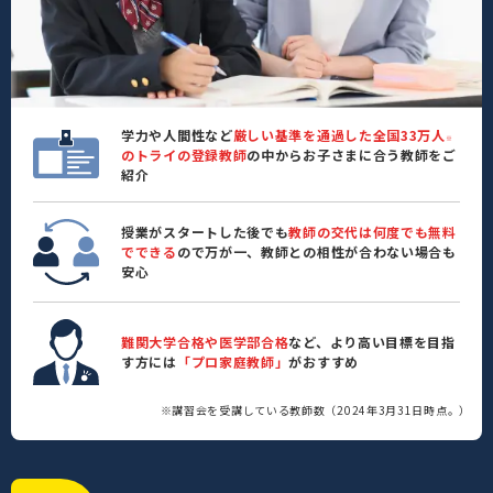
学力や人間性など
厳しい基準を通過した全国33万人
※
のトライの登録教師
の中からお子さまに合う教師をご
紹介
授業がスタートした後でも
教師の交代は何度でも無料
でできる
ので万が一、教師との相性が合わない場合も
安心
難関大学合格や医学部合格
など、より高い目標を目指
す方には
「プロ家庭教師」
がおすすめ
※講習会を受講している教師数（2024年3月31日時点。）