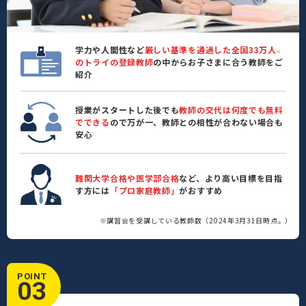
学力や人間性など
厳しい基準を通過した全国33万人
※
のトライの登録教師
の中からお子さまに合う教師をご
紹介
授業がスタートした後でも
教師の交代は何度でも無料
でできる
ので万が一、教師との相性が合わない場合も
安心
難関大学合格や医学部合格
など、より高い目標を目指
す方には
「プロ家庭教師」
がおすすめ
※講習会を受講している教師数（2024年3月31日時点。）
POINT
03