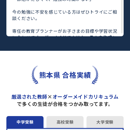
今の勉強に不安を感じている方はぜひトライにご相
談ください。
専任の教育プランナーがお子さまの目標や学習状況
に合わせて
オーダーメイドでカリキュラムを作成
し
ます。
完全マンツーマン
で自分に合った教師がわかるまで
丁寧に教えてくれるから、効率良く成績アップを目
指せます！
さらに、単元別の学習の理解度がわかる
「AI学習診
熊本県 合格実績
断」
や授業内容や授業以外の勉強をナビゲートする
「DAILY TRY」
など、豊富な学習コンテンツが
自宅
学習までサポート
します。
厳選された教師
×
オーダーメイドカリキュラム
トライで一緒に“自己最高得点”を目指しません
で多くの生徒が合格をつかみ取ってます。
か？
オンラインでの学習面談も承っております。
中学受験
高校受験
大学受験