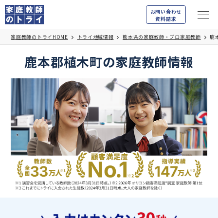
お問い合わせ
資料請求
家庭教師のトライHOME
トライ地域情報
熊本県の家庭教師・プロ家庭教師
鹿
鹿本郡植木町の家庭教師情報