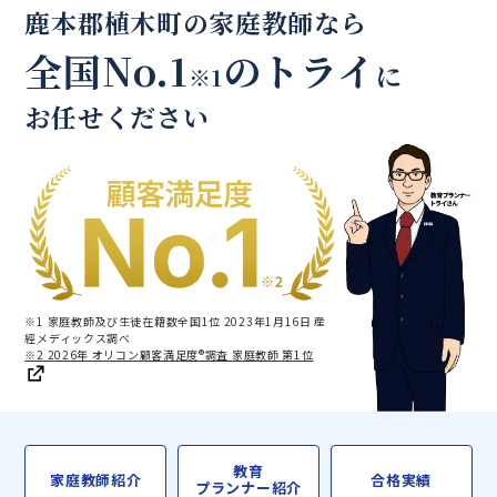
鹿本郡植木町の家庭教師なら
全国No.1
のトライ
に
※1
お任せください
※1 家庭教師及び生徒在籍数全国1位 2023年1月16日 産
經メディックス調べ
※2 2026年 オリコン顧客満足度®調査 家庭教師 第1位
教育
家庭教師紹介
合格実績
プランナー紹介