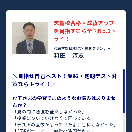
志望校合格・成績アップ
を目指すなら全国No.1ト
ライ！
＜鹿本郡植木町＞
教育プランナー
和田 淳志
＼目指せ自己ベスト！受験・定期テスト対
策ならトライ！／
お子さまの学習でこのようなお悩みはありませ
んか？
「夏の間に勉強を全然しなかった」
「授業についていけなくて困っている」
「テストの点数が思っていたよりも良くなかった」
「部活が忙しくて、勉強の時間がない」