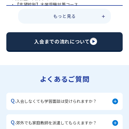
・【志望校別】大学受験対策コース
・共通テスト対策コース
もっと見る
・総合型選抜直前対策コース
・定期テスト・内申点対策コース
・苦手科目 総復習コース
・【英語資格検定】対策コース
入会までの流れについて
▼中学生に人気のコース
・【志望校別】公立・私立高校受験対策コース
・定期テスト内申点対策コース
・苦手科目 徹底克服コース
・不登校サポートコース
よくあるご質問
・宿題サポートコース
▼小学生に人気のコース
・私立中学受験対策コース
Q.
・学習習慣定着コース
入会しなくても学習面談は受けられますか？
・算数文章題対策コース
・中学入学準備コース
Q.
郊外でも家庭教師を派遣してもらえますか？