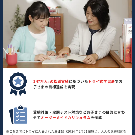
147万人
の指導実績
に基づいた
トライ式学習法
でお
※
子さまの目標達成を実現
受験対策・定期テスト対策などお子さまの目的に合わ
せて
オーダーメイドカリキュラム
を作成
※これまでにトライに入会された生徒数（2024年3月31日時点。大人の家庭教師を