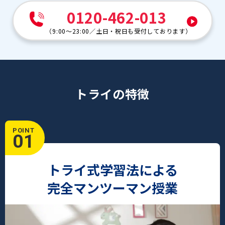
0120-462-013
（
9:00～23:00
／
土日・祝日も受付しております
）
トライの特徴
POINT
01
トライ式学習法による
完全マンツーマン授業