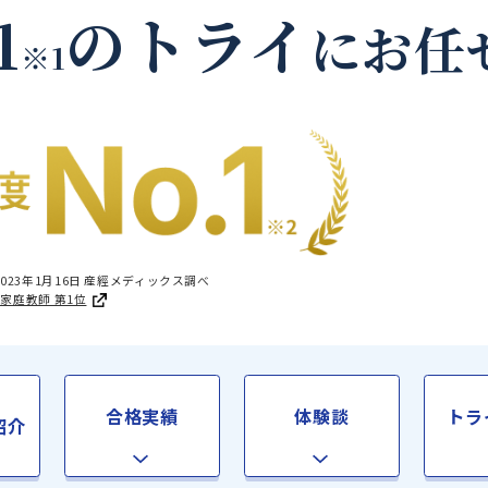
阿蘇郡高森町の家庭教
.1
のトライ
に
※1
国1位 2023年1月16日 産經メディックス調べ
足度®調査 家庭教師 第1位