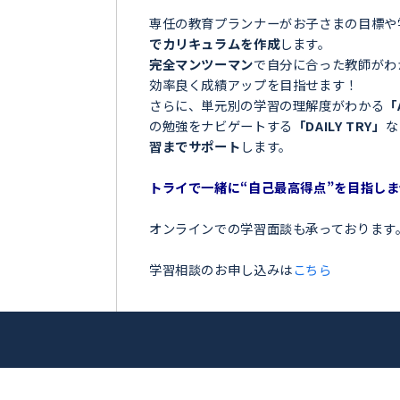
＼目指せ自己ベスト！受
高森町＞
ンナー
お子さまの学習でこのような
 淳志
「夏の間に勉強を全然しなか
「授業についていけなくて困
アップを目指
「テストの点数が思っていた
「部活が忙しくて、勉強の時
トライ！
今の勉強に不安を感じている
専任の教育プランナーがお子
でカリキュラムを作成
します
完全マンツーマン
で自分に合
効率良く成績アップを目指せ
さらに、単元別の学習の理解
の勉強をナビゲートする
「DA
習までサポート
します。