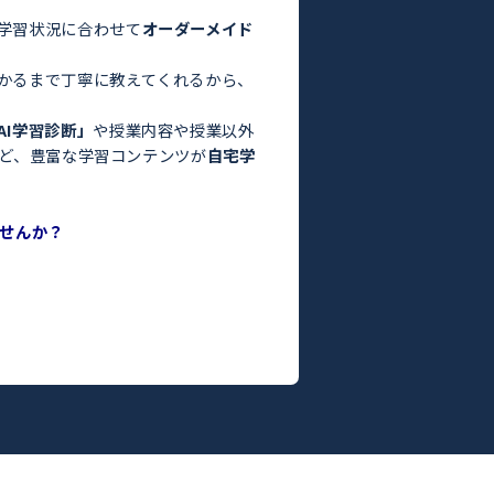
験・定期テスト対策ならトライ！／
お悩みはありませんか？
った」
っている」
よりも良くなかった」
間がない」
方はぜひトライにご相談ください。
さまの目標や学習状況に合わせて
オーダーメイド
。
った教師がわかるまで丁寧に教えてくれるから、
ます！
度がわかる
「AI学習診断」
や授業内容や授業以外
ILY TRY」
など、豊富な学習コンテンツが
自宅学