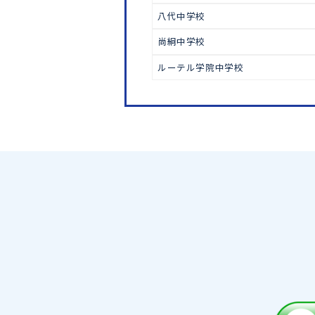
中学受験
熊本大学教育学部附属中学校
真和中学校
熊本マリスト学園中学校
八代中学校
尚絅中学校