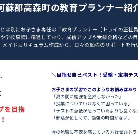
0120-462-013
（
9:00～23:00
／
土日・祝日も受付しております
）
阿蘇郡高森町の
教育プラン
、教師とは別にお子さま専任の「教育プランナー（ト
験情報や学校事情に精通しており、成績アップや受験
オーダーメイドカリキュラム作成から、日々の勉強のサ