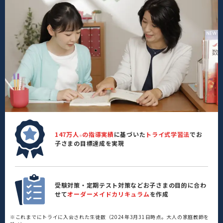
147万人
の指導実績
に基づいた
トライ式学習法
でお
※
子さまの目標達成を実現
受験対策・定期テスト対策などお子さまの目的に合わ
せて
オーダーメイドカリキュラム
を作成
※これまでにトライに入会された生徒数（2024年3月31日時点。大人の家庭教師を