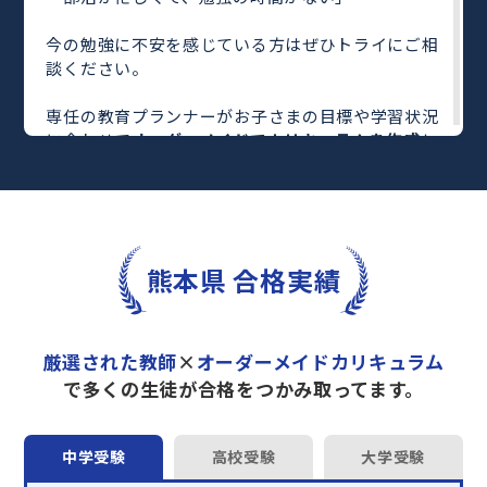
今の勉強に不安を感じている方はぜひトライにご相
談ください。
専任の教育プランナーがお子さまの目標や学習状況
に合わせて
オーダーメイドでカリキュラムを作成
し
ます。
完全マンツーマン
で自分に合った教師がわかるまで
丁寧に教えてくれるから、効率良く成績アップを目
指せます！
さらに、単元別の学習の理解度がわかる
「AI学習診
熊本県 合格実績
断」
や授業内容や授業以外の勉強をナビゲートする
「DAILY TRY」
など、豊富な学習コンテンツが
自宅
学習までサポート
します。
厳選された教師
×
オーダーメイドカリキュラム
トライで一緒に“自己最高得点”を目指しません
で多くの生徒が合格をつかみ取ってます。
か？
オンラインでの学習面談も承っております。
中学受験
高校受験
大学受験