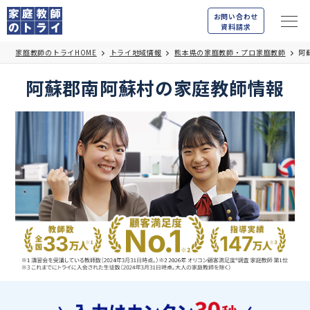
お問い合わせ
資料請求
家庭教師のトライHOME
トライ地域情報
熊本県の家庭教師・プロ家庭教師
阿
阿蘇郡南阿蘇村の家庭教師情報