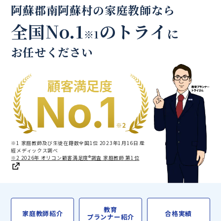
阿蘇郡南阿蘇村の家庭教師なら
全国No.1
のトライ
に
※1
お任せください
※1 家庭教師及び生徒在籍数全国1位 2023年1月16日 産
經メディックス調べ
※2 2026年 オリコン顧客満足度®調査 家庭教師 第1位
教育
家庭教師紹介
合格実績
プランナー紹介