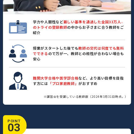
学力や人間性など
厳しい基準を通過した全国33万人
※
のトライの登録教師
の中からお子さまに合う教師をご
紹介
授業がスタートした後でも
教師の交代は何度でも無料
でできる
ので万が一、教師との相性が合わない場合も
安心
難関大学合格や医学部合格
など、より高い目標を目指
す方には
「プロ家庭教師」
がおすすめ
※講習会を受講している教師数（2024年3月31日時点。）
POINT
03