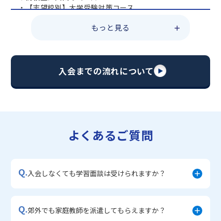
・【志望校別】大学受験対策コース
・共通テスト対策コース
もっと見る
・総合型選抜直前対策コース
・定期テスト・内申点対策コース
・苦手科目 総復習コース
・【英語資格検定】対策コース
入会までの流れについて
▼中学生に人気のコース
・【志望校別】公立・私立高校受験対策コース
・定期テスト内申点対策コース
・苦手科目 徹底克服コース
・不登校サポートコース
よくあるご質問
・宿題サポートコース
▼小学生に人気のコース
・私立中学受験対策コース
Q.
・学習習慣定着コース
入会しなくても学習面談は受けられますか？
・算数文章題対策コース
・中学入学準備コース
Q.
郊外でも家庭教師を派遣してもらえますか？