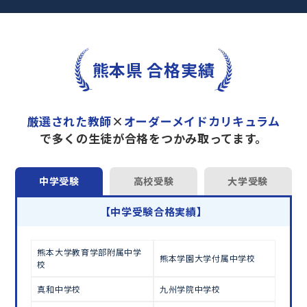
完全マンツーマン
で自分に合った教師がわかるまで
丁寧に教えてくれるから、効率良く成績アップを目
指せます！
さらに、単元別の学習の理解度がわかる
「AI学習診
熊本県 合格実績
断」
や授業内容や授業以外の勉強をナビゲートする
「DAILY TRY」
など、豊富な学習コンテンツが
自宅
学習までサポート
します。
厳選された教師
×
オーダーメイドカリキュラム
トライで一緒に“自己最高得点”を目指しません
で多くの生徒が合格をつかみ取ってます。
か？
オンラインでの学習面談も承っております。
中学受験
高校受験
大学受験
学習相談のお申し込みは
こちら
【中学受験合格実績】
熊本大学教育学部附属中学
熊本学園大学付属中学校
校
真和中学校
九州学院中学校