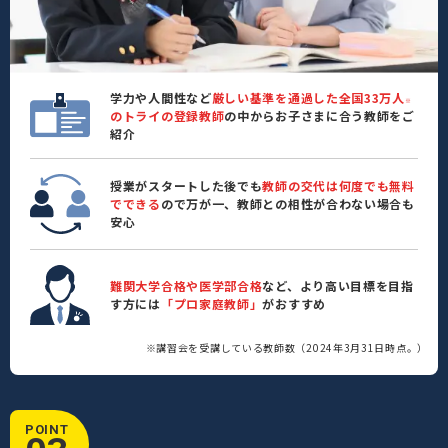
学力や人間性など
厳しい基準を通過した全国33万人
※
のトライの登録教師
の中からお子さまに合う教師をご
紹介
授業がスタートした後でも
教師の交代は何度でも無料
でできる
ので万が一、教師との相性が合わない場合も
安心
難関大学合格や医学部合格
など、より高い目標を目指
す方には
「プロ家庭教師」
がおすすめ
※講習会を受講している教師数（2024年3月31日時点。）
POINT