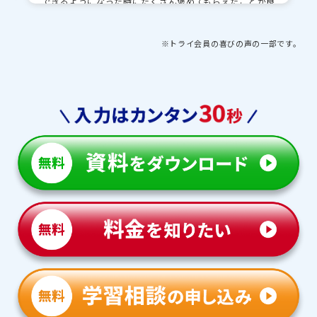
できるようになった時にたくさん褒めてもらえたことが良
かったです。先生のおかげで自信がつきました。
■先生・教育プランナーとの思い出や印象的な出来事を
※トライ会員の喜びの声の一部です。
教えてください
勉強の合間に高校の事を色々と教えてもらい、その時間が
楽しかったです。受験前の対策を教えてもらえたので、本
番はあまり緊張せずに挑むことができました。自分の夢
に合わせた志望校選択のアドバイスもいただけたので、
とても感謝しています。
■トライで授業以外にがんばったことを教えてください
受験に向けた面接対策を頑張りました。授業の時間や昼
休みなどを使ったりして ほぼ毎日取り組みました。学校
の先生たちに協力してもらい、自分をアピールできる方法
をたくさん考えました。