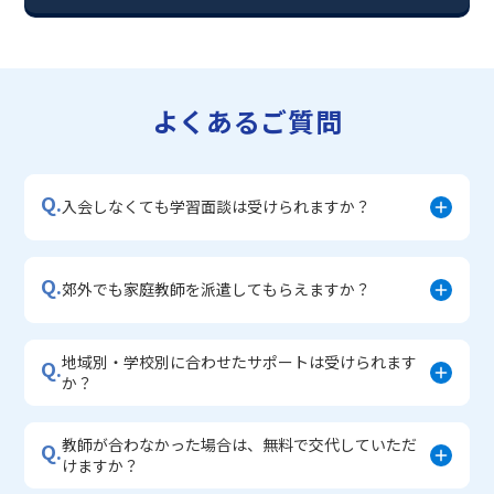
・【志望校別】公立・私立高校受験対策コース
・定期テスト内申点対策コース
・苦手科目 徹底克服コース
・不登校サポートコース
よくあるご質問
・宿題サポートコース
▼小学生に人気のコース
・私立中学受験対策コース
Q.
・学習習慣定着コース
入会しなくても学習面談は受けられますか？
・算数文章題対策コース
・中学入学準備コース
Q.
郊外でも家庭教師を派遣してもらえますか？
地域別・学校別に合わせたサポートは受けられます
Q.
か？
教師が合わなかった場合は、無料で交代していただ
Q.
けますか？