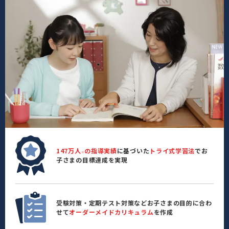
147万人
の指導実績
に基づいた
トライ式学習法
でお
※
子さまの目標達成を実現
受験対策・定期テスト対策などお子さまの目的に合わ
せて
オーダーメイドカリキュラム
を作成