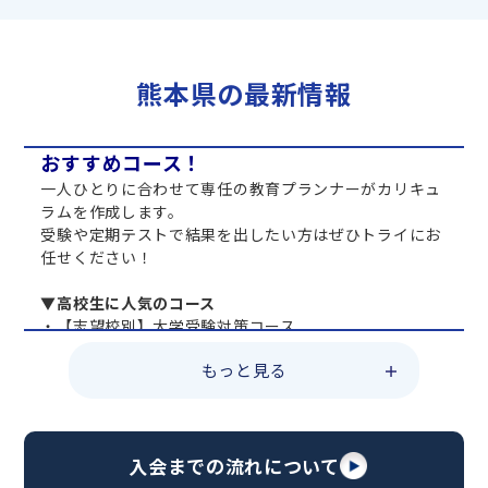
熊本県の最新情報
おすすめコース！
一人ひとりに合わせて専任の教育プランナーがカリキュ
ラムを作成します。
受験や定期テストで結果を出したい方はぜひトライにお
任せください！
▼高校生に人気のコース
・【志望校別】大学受験対策コース
・共通テスト対策コース
もっと見る
・総合型選抜直前対策コース
・定期テスト・内申点対策コース
・苦手科目 総復習コース
・【英語資格検定】対策コース
入会までの流れについて
▼中学生に人気のコース