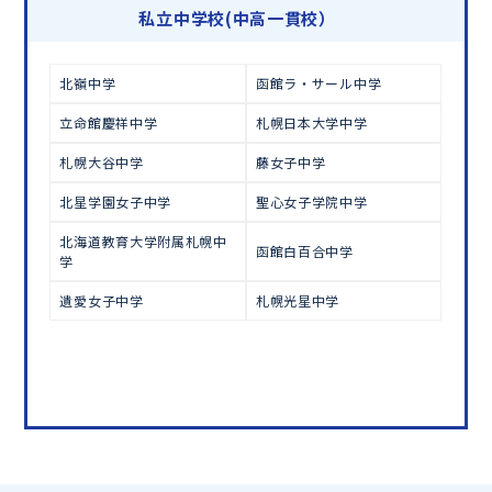
学習相談のお申し込みは
こちら
私立中学校(中高一貫校）
北嶺中学
函館ラ・サール中学
立命館慶祥中学
札幌日本大学中学
札幌大谷中学
藤女子中学
北星学園女子中学
聖心女子学院中学
北海道教育大学附属札幌中
函館白百合中学
学
遺愛女子中学
札幌光星中学