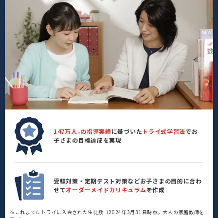
147万人
の指導実績
に基づいた
トライ式学習法
でお
※
子さまの目標達成を実現
受験対策・定期テスト対策などお子さまの目的に合わ
せて
オーダーメイドカリキュラム
を作成
※これまでにトライに入会された生徒数（2024年3月31日時点。大人の家庭教師を