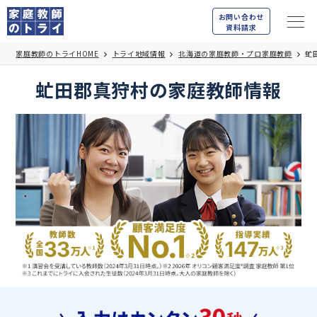
お問い合わせ
資料請求
家庭教師のトライHOME
トライ地域情報
北海道の家庭教師・プロ家庭教師
虻
虻田郡真狩村の家庭教師情報