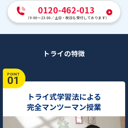
0120-462-013
（
9:00～23:00
／
土日・祝日も受付しております
）
トライの特徴
POINT
01
トライ式学習法による
完全マンツーマン授業