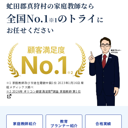
虻田郡真狩村の家庭教師なら
全国No.1
のトライ
に
※1
お任せください
※1 家庭教師及び生徒在籍数全国1位 2023年1月16日 産
經メディックス調べ
※2 2026年 オリコン顧客満足度®調査 家庭教師 第1位
教育
家庭教師紹介
合格実績
プランナー紹介