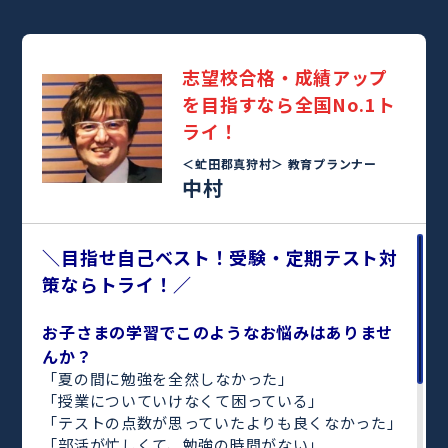
志望校合格・成績アップ
を目指すなら全国No.1ト
ライ！
＜虻田郡真狩村＞
教育プランナー
中村
＼目指せ自己ベスト！受験・定期テスト対
策ならトライ！／
お子さまの学習でこのようなお悩みはありませ
んか？
「夏の間に勉強を全然しなかった」
「授業についていけなくて困っている」
「テストの点数が思っていたよりも良くなかった」
「部活が忙しくて、勉強の時間がない」