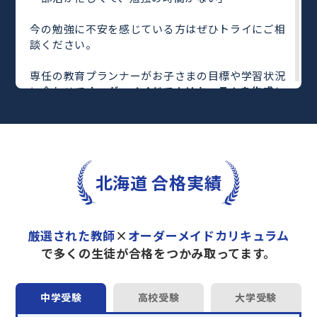
今の勉強に不安を感じている方はぜひトライにご相
談ください。
専任の教育プランナーがお子さまの目標や学習状況
に合わせて
オーダーメイドでカリキュラムを作成
し
ます。
完全マンツーマン
で自分に合った教師がわかるまで
丁寧に教えてくれるから、効率良く成績アップを目
指せます！
さらに、単元別の学習の理解度がわかる
「AI学習診
北海道 合格実績
断」
や授業内容や授業以外の勉強をナビゲートする
「DAILY TRY」
など、豊富な学習コンテンツが
自宅
学習までサポート
します。
厳選された教師
×
オーダーメイドカリキュラム
トライで一緒に“自己最高得点”を目指しません
で多くの生徒が合格をつかみ取ってます。
か？
オンラインでの学習面談も承っております。
中学受験
高校受験
大学受験