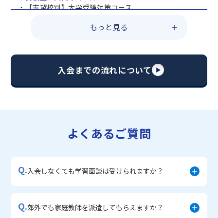
・【志望校別】大学受験対策コース
・共通テスト対策コース
もっと見る
・総合型選抜直前対策コース
・定期テスト・内申点対策コース
・苦手科目 総復習コース
・【英語資格検定】対策コース
入会までの流れについて
▼中学生に人気のコース
・【志望校別】公立・私立高校受験対策コース
・定期テスト内申点対策コース
・苦手科目 徹底克服コース
・不登校サポートコース
よくあるご質問
・宿題サポートコース
▼小学生に人気のコース
・私立中学受験対策コース
Q.
・学習習慣定着コース
入会しなくても学習面談は受けられますか？
・算数文章題対策コース
・中学入学準備コース
Q.
郊外でも家庭教師を派遣してもらえますか？