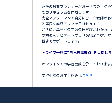
＼目指せ自己ベスト！受
栗山町＞
ンナー
お子さまの学習でこのような
「夏の間に勉強を全然しなか
「授業についていけなくて困
アップを目指
「テストの点数が思っていた
「部活が忙しくて、勉強の時
トライ！
今の勉強に不安を感じている
専任の教育プランナーがお子
でカリキュラムを作成
します
完全マンツーマン
で自分に合
効率良く成績アップを目指せ
さらに、単元別の学習の理解
の勉強をナビゲートする
「DA
習までサポート
します。