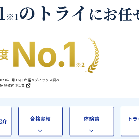
夕張郡栗山町の家庭教
.1
のトライ
に
※1
国1位 2023年1月16日 産經メディックス調べ
足度®調査 家庭教師 第1位