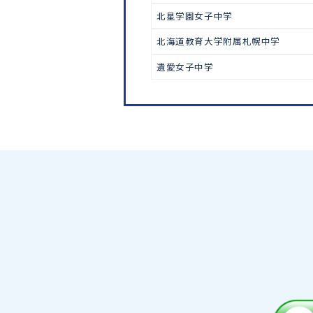
中学受験
北嶺中学
立命館慶祥中学
札幌大谷中学
北星学園女子中学
北海道教育大学附属札幌中学