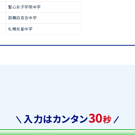
で多くの生徒が合格をつかみ取っ
高校受験
私立中学校(中高一貫校
函館ラ・サール中学
札幌日本大学中学
藤女子中学
聖心女子学院中学
函館白百合中学