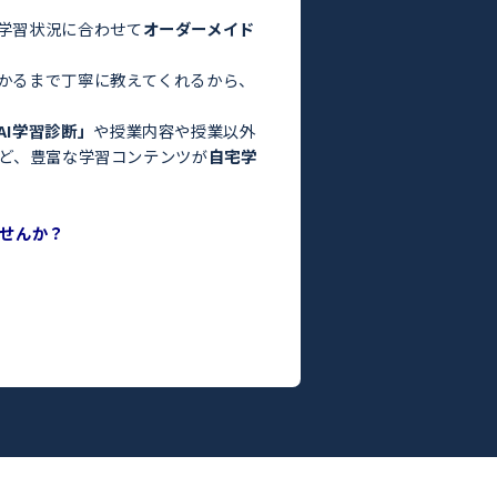
験・定期テスト対策ならトライ！／
お悩みはありませんか？
った」
っている」
よりも良くなかった」
間がない」
方はぜひトライにご相談ください。
さまの目標や学習状況に合わせて
オーダーメイド
。
った教師がわかるまで丁寧に教えてくれるから、
ます！
度がわかる
「AI学習診断」
や授業内容や授業以外
ILY TRY」
など、豊富な学習コンテンツが
自宅学