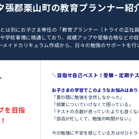
0120-462-013
（
9:00～23:00
／
土日・祝日も受付しております
）
夕張郡栗山町の
教育プラン
、教師とは別にお子さま専任の「教育プランナー（ト
験情報や学校事情に精通しており、成績アップや受験
オーダーメイドカリキュラム作成から、日々の勉強のサ