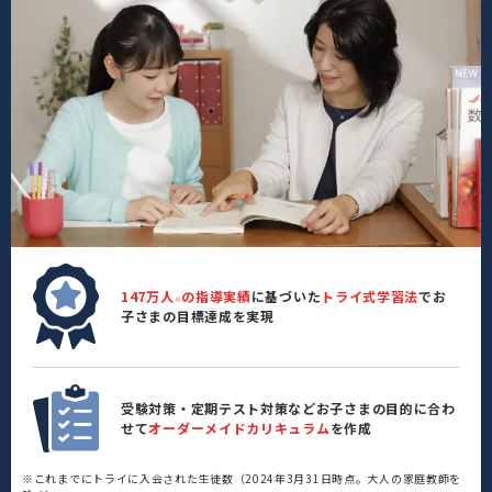
147万人
の指導実績
に基づいた
トライ式学習法
でお
※
子さまの目標達成を実現
受験対策・定期テスト対策などお子さまの目的に合わ
せて
オーダーメイドカリキュラム
を作成
※これまでにトライに入会された生徒数（2024年3月31日時点。大人の家庭教師を