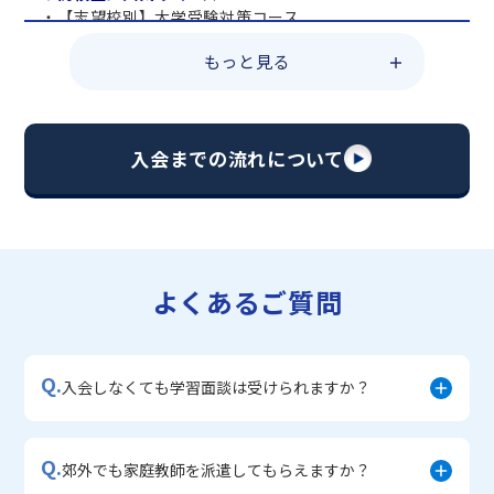
・【志望校別】大学受験対策コース
・共通テスト対策コース
もっと見る
・総合型選抜直前対策コース
・定期テスト・内申点対策コース
・苦手科目 総復習コース
・【英語資格検定】対策コース
入会までの流れについて
▼中学生に人気のコース
・【志望校別】公立・私立高校受験対策コース
・定期テスト内申点対策コース
・苦手科目 徹底克服コース
・不登校サポートコース
よくあるご質問
・宿題サポートコース
▼小学生に人気のコース
・私立中学受験対策コース
Q.
・学習習慣定着コース
入会しなくても学習面談は受けられますか？
・算数文章題対策コース
・中学入学準備コース
Q.
郊外でも家庭教師を派遣してもらえますか？