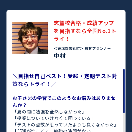
志望校合格・成績アップ
を目指すなら全国No.1ト
ライ！
＜天塩郡幌延町＞
教育プランナー
中村
＼目指せ自己ベスト！受験・定期テスト対
策ならトライ！／
お子さまの学習でこのようなお悩みはありませ
んか？
「夏の間に勉強を全然しなかった」
「授業についていけなくて困っている」
「テストの点数が思っていたよりも良くなかった」
「部活が忙しくて、勉強の時間がない」