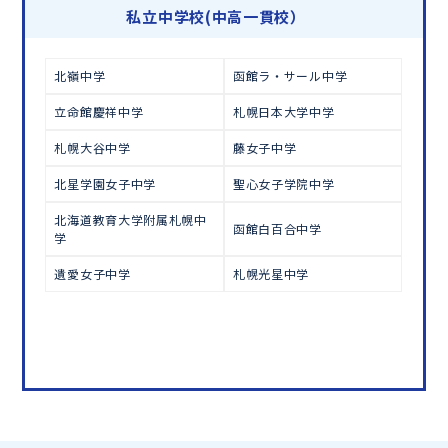
学習相談のお申し込みは
こちら
私立中学校(中高一貫校）
北嶺中学
函館ラ・サール中学
立命館慶祥中学
札幌日本大学中学
札幌大谷中学
藤女子中学
北星学園女子中学
聖心女子学院中学
北海道教育大学附属札幌中
函館白百合中学
学
遺愛女子中学
札幌光星中学