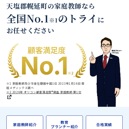
天塩郡幌延町の家庭教師なら
全国No.1
のトライ
に
※1
お任せください
※1 家庭教師及び生徒在籍数全国1位 2023年1月16日 産
經メディックス調べ
※2 2026年 オリコン顧客満足度®調査 家庭教師 第1位
教育
家庭教師紹介
合格実績
プランナー紹介