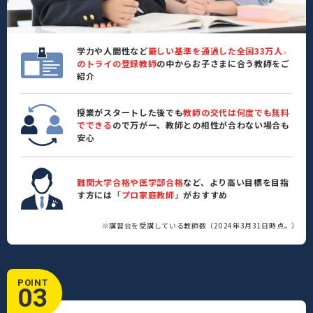
学力や人間性など
厳しい基準を通過した全国33万人
※
のトライの登録教師
の中からお子さまに合う教師をご
紹介
授業がスタートした後でも
教師の交代は何度でも無料
でできる
ので万が一、教師との相性が合わない場合も
安心
難関大学合格や医学部合格
など、より高い目標を目指
す方には
「プロ家庭教師」
がおすすめ
※講習会を受講している教師数（2024年3月31日時点。）
POINT
03