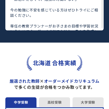
今の勉強に不安を感じている方はぜひトライにご相
談ください。
専任の教育プランナーがお子さまの目標や学習状況
に合わせて
オーダーメイドでカリキュラムを作成
し
ます。
完全マンツーマン
で自分に合った教師がわかるまで
丁寧に教えてくれるから、効率良く成績アップを目
指せます！
さらに、単元別の学習の理解度がわかる
「AI学習診
北海道 合格実績
断」
や授業内容や授業以外の勉強をナビゲートする
「DAILY TRY」
など、豊富な学習コンテンツが
自宅
学習までサポート
します。
厳選された教師
×
オーダーメイドカリキュラム
トライで一緒に“自己最高得点”を目指しません
で多くの生徒が合格をつかみ取ってます。
か？
オンラインでの学習面談も承っております。
中学受験
高校受験
大学受験