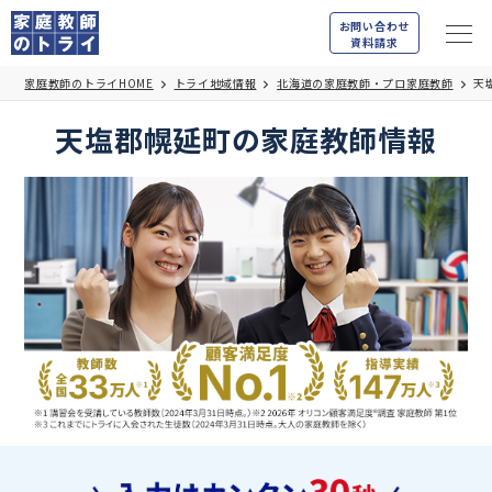
お問い合わせ
資料請求
家庭教師のトライHOME
トライ地域情報
北海道の家庭教師・プロ家庭教師
天
天塩郡幌延町の家庭教師情報