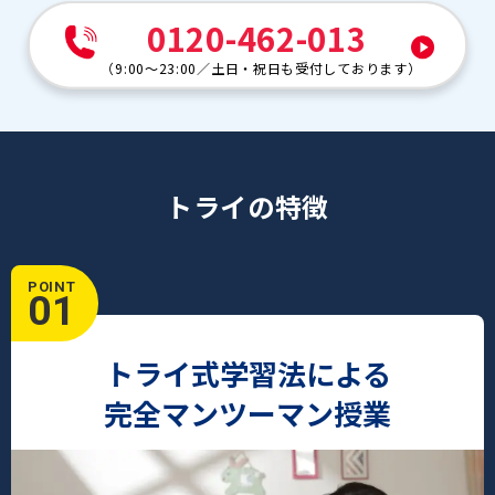
0120-462-013
（
9:00～23:00
／
土日・祝日も受付しております
）
トライの特徴
POINT
01
トライ式学習法による
完全マンツーマン授業