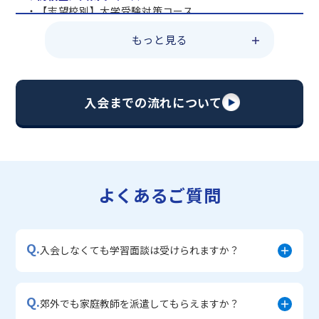
・【志望校別】大学受験対策コース
・共通テスト対策コース
もっと見る
・総合型選抜直前対策コース
・定期テスト・内申点対策コース
・苦手科目 総復習コース
・【英語資格検定】対策コース
入会までの流れについて
▼中学生に人気のコース
・【志望校別】公立・私立高校受験対策コース
・定期テスト内申点対策コース
・苦手科目 徹底克服コース
・不登校サポートコース
よくあるご質問
・宿題サポートコース
▼小学生に人気のコース
・私立中学受験対策コース
Q.
・学習習慣定着コース
入会しなくても学習面談は受けられますか？
・算数文章題対策コース
・中学入学準備コース
Q.
郊外でも家庭教師を派遣してもらえますか？