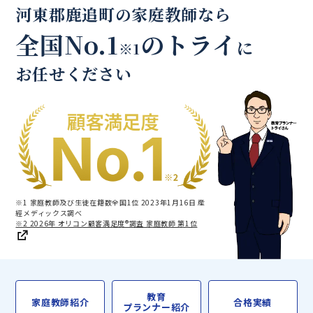
河東郡鹿追町の家庭教師なら
全国No.1
のトライ
に
※1
お任せください
※1 家庭教師及び生徒在籍数全国1位 2023年1月16日 産
經メディックス調べ
※2 2026年 オリコン顧客満足度®調査 家庭教師 第1位
教育
家庭教師紹介
合格実績
プランナー紹介