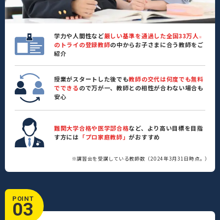
学力や人間性など
厳しい基準を通過した全国33万人
※
のトライの登録教師
の中からお子さまに合う教師をご
紹介
授業がスタートした後でも
教師の交代は何度でも無料
でできる
ので万が一、教師との相性が合わない場合も
安心
難関大学合格や医学部合格
など、より高い目標を目指
す方には
「プロ家庭教師」
がおすすめ
※講習会を受講している教師数（2024年3月31日時点。）
POINT
03