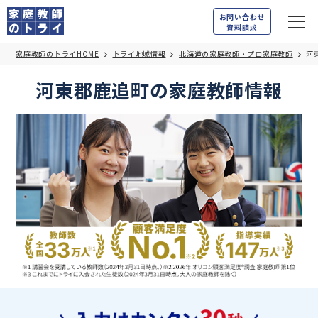
お問い合わせ
資料請求
家庭教師のトライHOME
トライ地域情報
北海道の家庭教師・プロ家庭教師
河
河東郡鹿追町の家庭教師情報