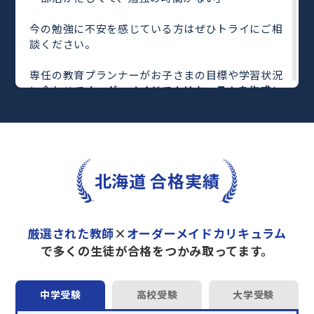
今の勉強に不安を感じている方はぜひトライにご相
談ください。
専任の教育プランナーがお子さまの目標や学習状況
に合わせて
オーダーメイドでカリキュラムを作成
し
ます。
完全マンツーマン
で自分に合った教師がわかるまで
丁寧に教えてくれるから、効率良く成績アップを目
指せます！
さらに、単元別の学習の理解度がわかる
「AI学習診
北海道 合格実績
断」
や授業内容や授業以外の勉強をナビゲートする
「DAILY TRY」
など、豊富な学習コンテンツが
自宅
学習までサポート
します。
厳選された教師
×
オーダーメイドカリキュラム
トライで一緒に“自己最高得点”を目指しません
で多くの生徒が合格をつかみ取ってます。
か？
オンラインでの学習面談も承っております。
中学受験
高校受験
大学受験