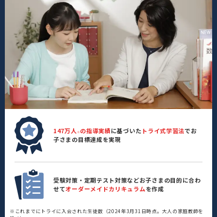
147万人
の指導実績
に基づいた
トライ式学習法
でお
※
子さまの目標達成を実現
受験対策・定期テスト対策などお子さまの目的に合わ
せて
オーダーメイドカリキュラム
を作成
※これまでにトライに入会された生徒数（2024年3月31日時点。大人の家庭教師を