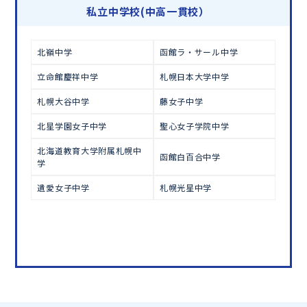
学習相談のお申し込みは
こちら
私立中学校(中高一貫校）
北嶺中学
函館ラ・サール中学
立命館慶祥中学
札幌日本大学中学
札幌大谷中学
藤女子中学
北星学園女子中学
聖心女子学院中学
北海道教育大学附属札幌中
函館白百合中学
学
遺愛女子中学
札幌光星中学