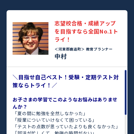
志望校合格・成績アップ
を目指すなら全国No.1ト
ライ！
＜河東郡鹿追町＞
教育プランナー
中村
＼目指せ自己ベスト！受験・定期テスト対
策ならトライ！／
お子さまの学習でこのようなお悩みはありませ
んか？
「夏の間に勉強を全然しなかった」
「授業についていけなくて困っている」
「テストの点数が思っていたよりも良くなかった」
「部活が忙しくて、勉強の時間がない」