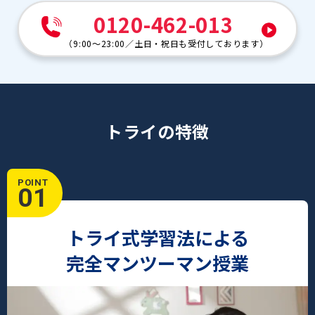
0120-462-013
（
9:00～23:00
／
土日・祝日も受付しております
）
トライの特徴
POINT
01
トライ式学習法による
完全マンツーマン授業