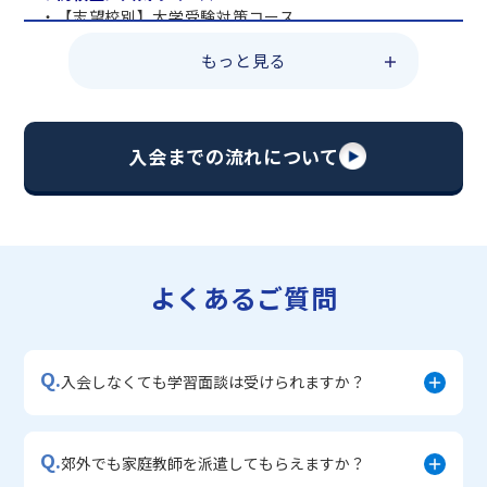
・【志望校別】大学受験対策コース
・共通テスト対策コース
もっと見る
・総合型選抜直前対策コース
・定期テスト・内申点対策コース
・苦手科目 総復習コース
・【英語資格検定】対策コース
入会までの流れについて
▼中学生に人気のコース
・【志望校別】公立・私立高校受験対策コース
・定期テスト内申点対策コース
・苦手科目 徹底克服コース
・不登校サポートコース
よくあるご質問
・宿題サポートコース
▼小学生に人気のコース
・私立中学受験対策コース
Q.
・学習習慣定着コース
入会しなくても学習面談は受けられますか？
・算数文章題対策コース
・中学入学準備コース
Q.
郊外でも家庭教師を派遣してもらえますか？