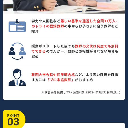
学力や人間性など
厳しい基準を通過した全国33万人
※
のトライの登録教師
の中からお子さまに合う教師をご
紹介
授業がスタートした後でも
教師の交代は何度でも無料
でできる
ので万が一、教師との相性が合わない場合も
安心
難関大学合格や医学部合格
など、より高い目標を目指
す方には
「プロ家庭教師」
がおすすめ
※講習会を受講している教師数（2024年3月31日時点。）
POINT
03