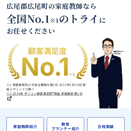
広尾郡広尾町の家庭教師なら
全国No.1
のトライ
に
※1
お任せください
※1 家庭教師及び生徒在籍数全国1位 2023年1月16日 産
經メディックス調べ
※2 2026年 オリコン顧客満足度®調査 家庭教師 第1位
教育
家庭教師紹介
合格実績
プランナー紹介