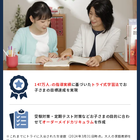
147万人
の指導実績
に基づいた
トライ式学習法
でお
※
子さまの目標達成を実現
受験対策・定期テスト対策などお子さまの目的に合わ
せて
オーダーメイドカリキュラム
を作成
※これまでにトライに入会された生徒数（2024年3月31日時点。大人の家庭教師を