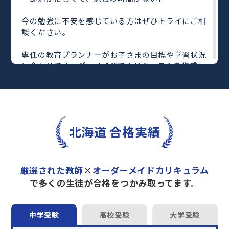
今の勉強に不安を感じている方はぜひトライにご相
談ください。
専任の教育プランナーがお子さまの目標や学習状況
に合わせて
オーダーメイドでカリキュラムを作成
し
ます。
完全マンツーマン
で自分に合った教師がわかるまで
丁寧に教えてくれるから、効率良く成績アップを目
指せます！
さらに、単元別の学習の理解度がわかる
「AI学習診
北海道 合格実績
断」
や授業内容や授業以外の勉強をナビゲートする
「DAILY TRY」
など、豊富な学習コンテンツが
自宅
学習までサポート
します。
厳選された教師
×
オーダーメイドカリキュラム
トライで一緒に“自己最高得点”を目指しません
で多くの生徒が合格をつかみ取ってます。
か？
オンラインでの学習面談も承っております。
中学受験
高校受験
大学受験