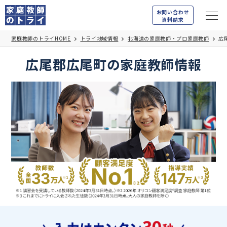
お問い合わせ
資料請求
家庭教師のトライHOME
トライ地域情報
北海道の家庭教師・プロ家庭教師
広
広尾郡広尾町の家庭教師情報