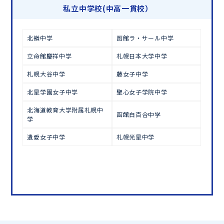
学習相談のお申し込みは
こちら
私立中学校(中高一貫校）
北嶺中学
函館ラ・サール中学
立命館慶祥中学
札幌日本大学中学
札幌大谷中学
藤女子中学
北星学園女子中学
聖心女子学院中学
北海道教育大学附属札幌中
函館白百合中学
学
遺愛女子中学
札幌光星中学