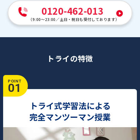
0120-462-013
（
9:00～23:00
／
土日・祝日も受付しております
）
トライの特徴
POINT
01
トライ式学習法による
完全マンツーマン授業