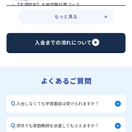
・【志望校別】大学受験対策コース
・共通テスト対策コース
もっと見る
・総合型選抜直前対策コース
・定期テスト・内申点対策コース
・苦手科目 総復習コース
・【英語資格検定】対策コース
入会までの流れについて
▼中学生に人気のコース
・【志望校別】公立・私立高校受験対策コース
・定期テスト内申点対策コース
・苦手科目 徹底克服コース
・不登校サポートコース
よくあるご質問
・宿題サポートコース
▼小学生に人気のコース
・私立中学受験対策コース
Q.
・学習習慣定着コース
入会しなくても学習面談は受けられますか？
・算数文章題対策コース
・中学入学準備コース
Q.
郊外でも家庭教師を派遣してもらえますか？