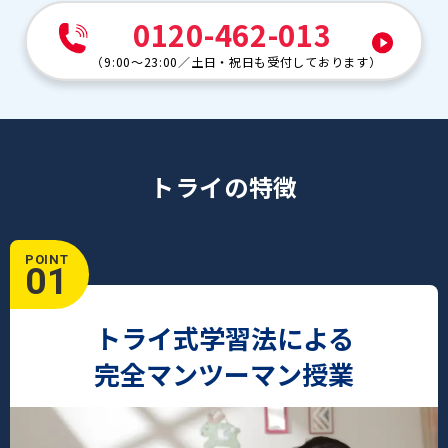
0120-462-013
（
9:00～23:00
／
土日・祝日も受付しております
）
トライの特徴
POINT
01
トライ式学習法による
完全マンツーマン授業