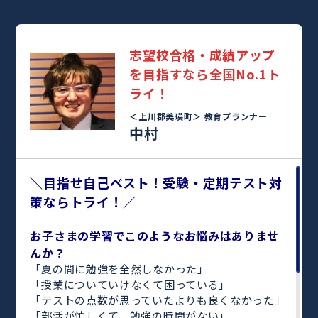
志望校合格・成績アップ
を目指すなら全国No.1ト
ライ！
＜上川郡美瑛町＞
教育プランナー
中村
＼目指せ自己ベスト！受験・定期テスト対
策ならトライ！／
お子さまの学習でこのようなお悩みはありませ
んか？
「夏の間に勉強を全然しなかった」
「授業についていけなくて困っている」
「テストの点数が思っていたよりも良くなかった」
「部活が忙しくて、勉強の時間がない」