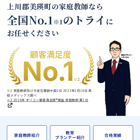
上川郡美瑛町の家庭教師なら
全国No.1
のトライ
に
※1
お任せください
※1 家庭教師及び生徒在籍数全国1位 2023年1月16日 産
經メディックス調べ
※2 2026年 オリコン顧客満足度®調査 家庭教師 第1位
教育
家庭教師紹介
合格実績
プランナー紹介