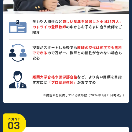
学力や人間性など
厳しい基準を通過した全国33万人
※
のトライの登録教師
の中からお子さまに合う教師をご
紹介
授業がスタートした後でも
教師の交代は何度でも無料
でできる
ので万が一、教師との相性が合わない場合も
安心
難関大学合格や医学部合格
など、より高い目標を目指
す方には
「プロ家庭教師」
がおすすめ
※講習会を受講している教師数（2024年3月31日時点。）
POINT
03