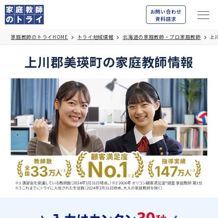
お問い合わせ
資料請求
家庭教師のトライHOME
トライ地域情報
北海道の家庭教師・プロ家庭教師
上
上川郡美瑛町の家庭教師情報