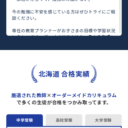
今の勉強に不安を感じている方はぜひトライにご相
談ください。
専任の教育プランナーがお子さまの目標や学習状況
に合わせて
オーダーメイドでカリキュラムを作成
し
ます。
完全マンツーマン
で自分に合った教師がわかるまで
丁寧に教えてくれるから、効率良く成績アップを目
指せます！
さらに、単元別の学習の理解度がわかる
「AI学習診
北海道 合格実績
断」
や授業内容や授業以外の勉強をナビゲートする
「DAILY TRY」
など、豊富な学習コンテンツが
自宅
学習までサポート
します。
厳選された教師
×
オーダーメイドカリキュラム
トライで一緒に“自己最高得点”を目指しません
で多くの生徒が合格をつかみ取ってます。
か？
オンラインでの学習面談も承っております。
中学受験
高校受験
大学受験