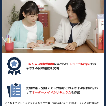
147万人
の指導実績
に基づいた
トライ式学習法
でお
※
子さまの目標達成を実現
受験対策・定期テスト対策などお子さまの目的に合わ
せて
オーダーメイドカリキュラム
を作成
※これまでにトライに入会された生徒数（2024年3月31日時点。大人の家庭教師を