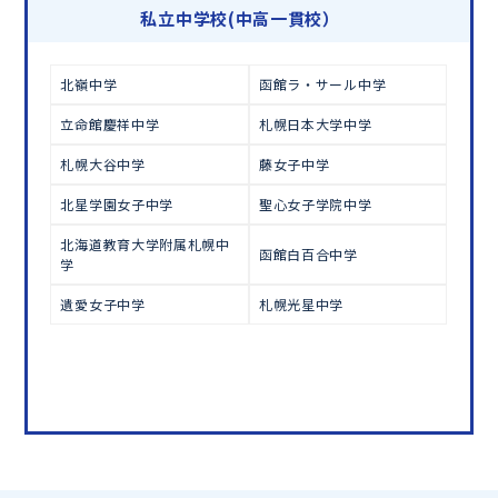
学習相談のお申し込みは
こちら
私立中学校(中高一貫校）
北嶺中学
函館ラ・サール中学
立命館慶祥中学
札幌日本大学中学
札幌大谷中学
藤女子中学
北星学園女子中学
聖心女子学院中学
北海道教育大学附属札幌中
函館白百合中学
学
遺愛女子中学
札幌光星中学