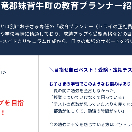
0120-462-013
（
9:00～23:00
／
土日・祝日も受付しております
）
雨竜郡妹背牛町の
教育プラン
、教師とは別にお子さま専任の「教育プランナー（ト
験情報や学校事情に精通しており、成績アップや受験
オーダーメイドカリキュラム作成から、日々の勉強のサ