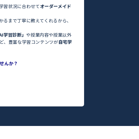
験・定期テスト対策ならトライ！／
お悩みはありませんか？
った」
っている」
よりも良くなかった」
間がない」
方はぜひトライにご相談ください。
さまの目標や学習状況に合わせて
オーダーメイド
。
った教師がわかるまで丁寧に教えてくれるから、
ます！
度がわかる
「AI学習診断」
や授業内容や授業以外
ILY TRY」
など、豊富な学習コンテンツが
自宅学