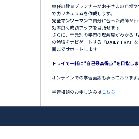
＼目指せ自己ベスト！受
妹背牛町＞
ンナー
お子さまの学習でこのような
「夏の間に勉強を全然しなか
「授業についていけなくて困
アップを目指
「テストの点数が思っていた
「部活が忙しくて、勉強の時
トライ！
今の勉強に不安を感じている
専任の教育プランナーがお子
でカリキュラムを作成
します
完全マンツーマン
で自分に合
効率良く成績アップを目指せ
さらに、単元別の学習の理解
の勉強をナビゲートする
「DA
習までサポート
します。