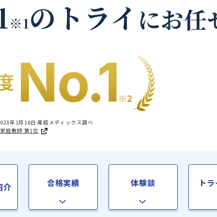
雨竜郡妹背牛町の家庭
.1
のトライ
に
※1
国1位 2023年1月16日 産經メディックス調べ
足度®調査 家庭教師 第1位