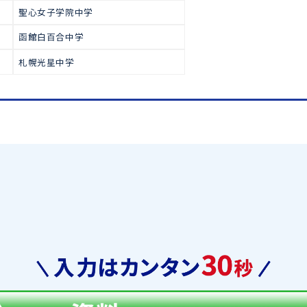
で多くの生徒が合格をつかみ取っ
高校受験
私立中学校(中高一貫校
函館ラ・サール中学
札幌日本大学中学
藤女子中学
聖心女子学院中学
函館白百合中学