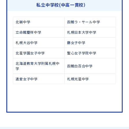
学習相談のお申し込みは
こちら
私立中学校(中高一貫校）
北嶺中学
函館ラ・サール中学
立命館慶祥中学
札幌日本大学中学
札幌大谷中学
藤女子中学
北星学園女子中学
聖心女子学院中学
北海道教育大学附属札幌中
函館白百合中学
学
遺愛女子中学
札幌光星中学