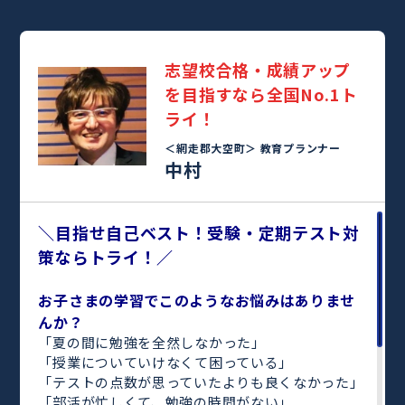
志望校合格・成績アップ
を目指すなら全国No.1ト
ライ！
＜網走郡大空町＞
教育プランナー
中村
＼目指せ自己ベスト！受験・定期テスト対
策ならトライ！／
お子さまの学習でこのようなお悩みはありませ
んか？
「夏の間に勉強を全然しなかった」
「授業についていけなくて困っている」
「テストの点数が思っていたよりも良くなかった」
「部活が忙しくて、勉強の時間がない」