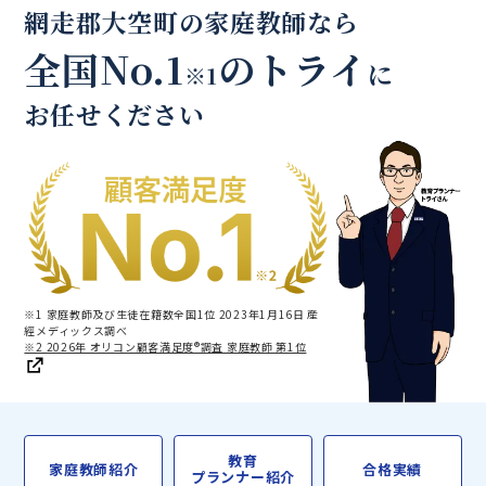
網走郡大空町の家庭教師なら
全国No.1
のトライ
に
※1
お任せください
※1 家庭教師及び生徒在籍数全国1位 2023年1月16日 産
經メディックス調べ
※2 2026年 オリコン顧客満足度®調査 家庭教師 第1位
教育
家庭教師紹介
合格実績
プランナー紹介