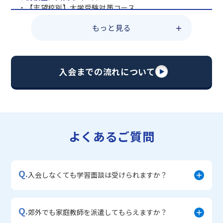
・【志望校別】大学受験対策コース
・共通テスト対策コース
もっと見る
・総合型選抜直前対策コース
・定期テスト・内申点対策コース
・苦手科目 総復習コース
・【英語資格検定】対策コース
入会までの流れについて
▼中学生に人気のコース
・【志望校別】公立・私立高校受験対策コース
・定期テスト内申点対策コース
・苦手科目 徹底克服コース
・不登校サポートコース
よくあるご質問
・宿題サポートコース
▼小学生に人気のコース
・私立中学受験対策コース
Q.
・学習習慣定着コース
入会しなくても学習面談は受けられますか？
・算数文章題対策コース
・中学入学準備コース
Q.
郊外でも家庭教師を派遣してもらえますか？