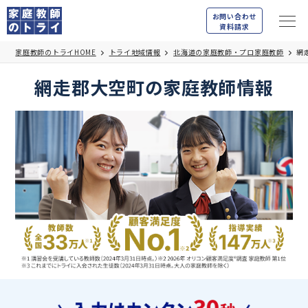
お問い合わせ
資料請求
家庭教師のトライHOME
トライ地域情報
北海道の家庭教師・プロ家庭教師
網
網走郡大空町の家庭教師情報