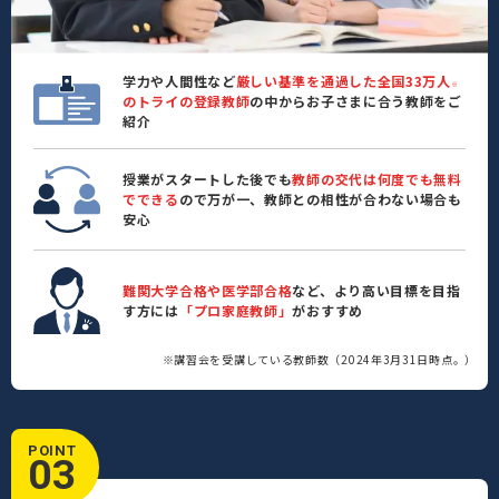
学力や人間性など
厳しい基準を通過した全国33万人
※
のトライの登録教師
の中からお子さまに合う教師をご
紹介
授業がスタートした後でも
教師の交代は何度でも無料
でできる
ので万が一、教師との相性が合わない場合も
安心
難関大学合格や医学部合格
など、より高い目標を目指
す方には
「プロ家庭教師」
がおすすめ
※講習会を受講している教師数（2024年3月31日時点。）
POINT
03