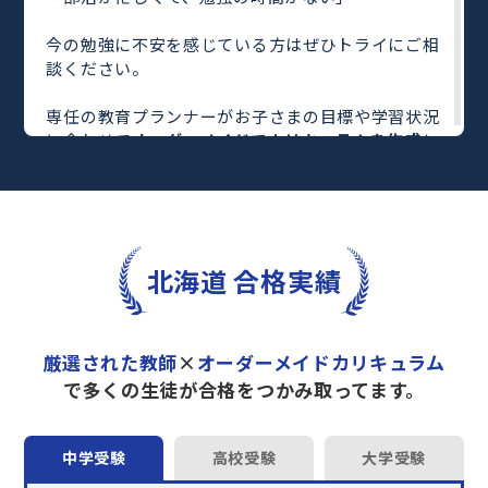
今の勉強に不安を感じている方はぜひトライにご相
談ください。
専任の教育プランナーがお子さまの目標や学習状況
に合わせて
オーダーメイドでカリキュラムを作成
し
ます。
完全マンツーマン
で自分に合った教師がわかるまで
丁寧に教えてくれるから、効率良く成績アップを目
指せます！
さらに、単元別の学習の理解度がわかる
「AI学習診
北海道 合格実績
断」
や授業内容や授業以外の勉強をナビゲートする
「DAILY TRY」
など、豊富な学習コンテンツが
自宅
学習までサポート
します。
厳選された教師
×
オーダーメイドカリキュラム
トライで一緒に“自己最高得点”を目指しません
で多くの生徒が合格をつかみ取ってます。
か？
オンラインでの学習面談も承っております。
中学受験
高校受験
大学受験