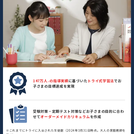
147万人
の指導実績
に基づいた
トライ式学習法
でお
※
子さまの目標達成を実現
受験対策・定期テスト対策などお子さまの目的に合わ
せて
オーダーメイドカリキュラム
を作成
※これまでにトライに入会された生徒数（2024年3月31日時点。大人の家庭教師を