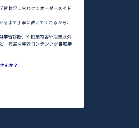
験・定期テスト対策ならトライ！／
お悩みはありませんか？
った」
っている」
よりも良くなかった」
間がない」
方はぜひトライにご相談ください。
さまの目標や学習状況に合わせて
オーダーメイド
。
った教師がわかるまで丁寧に教えてくれるから、
ます！
度がわかる
「AI学習診断」
や授業内容や授業以外
ILY TRY」
など、豊富な学習コンテンツが
自宅学