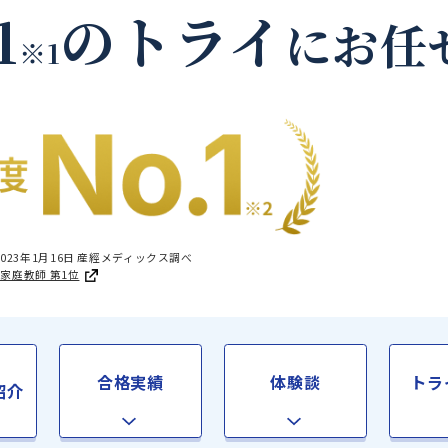
上川郡和寒町の家庭教
.1
のトライ
に
※1
国1位 2023年1月16日 産經メディックス調べ
足度®調査 家庭教師 第1位