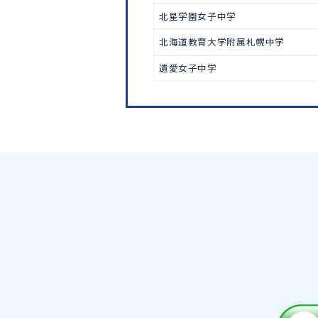
中学受験
北嶺中学
立命館慶祥中学
札幌大谷中学
北星学園女子中学
北海道教育大学附属札幌中学