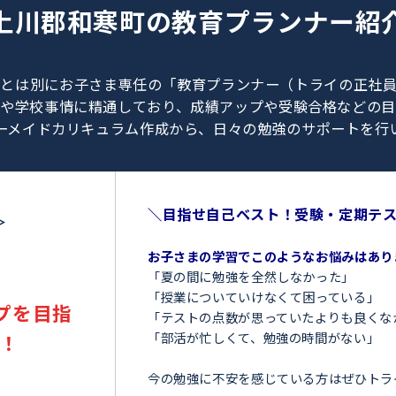
0120-462-013
（
9:00～23:00
／
土日・祝日も受付しております
）
上川郡和寒町の
教育プラン
、教師とは別にお子さま専任の「教育プランナー（ト
験情報や学校事情に精通しており、成績アップや受験
オーダーメイドカリキュラム作成から、日々の勉強のサ