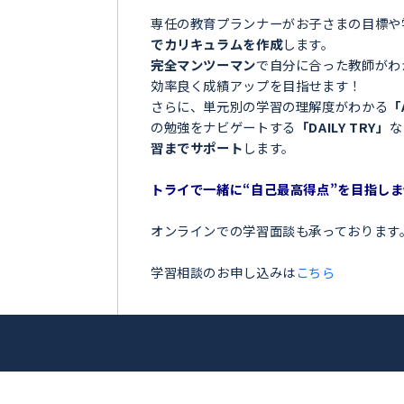
＼目指せ自己ベスト！受
和寒町＞
ンナー
お子さまの学習でこのような
「夏の間に勉強を全然しなか
「授業についていけなくて困
アップを目指
「テストの点数が思っていた
「部活が忙しくて、勉強の時
トライ！
今の勉強に不安を感じている
専任の教育プランナーがお子
でカリキュラムを作成
します
完全マンツーマン
で自分に合
効率良く成績アップを目指せ
さらに、単元別の学習の理解
の勉強をナビゲートする
「DA
習までサポート
します。