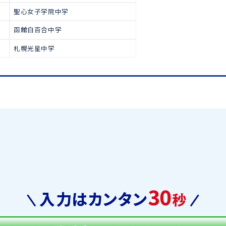
で多くの生徒が合格をつかみ取っ
高校受験
私立中学校(中高一貫校
函館ラ・サール中学
札幌日本大学中学
藤女子中学
聖心女子学院中学
函館白百合中学