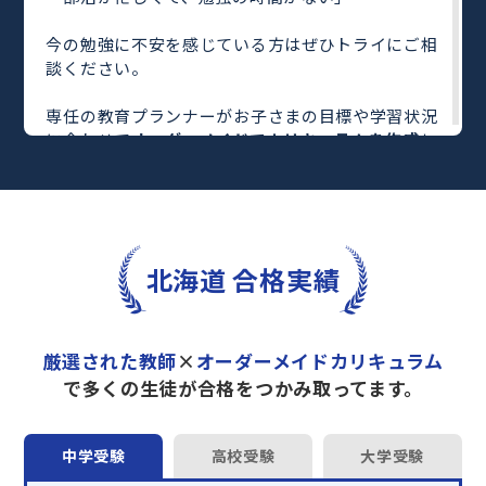
今の勉強に不安を感じている方はぜひトライにご相
談ください。
専任の教育プランナーがお子さまの目標や学習状況
に合わせて
オーダーメイドでカリキュラムを作成
し
ます。
完全マンツーマン
で自分に合った教師がわかるまで
丁寧に教えてくれるから、効率良く成績アップを目
指せます！
さらに、単元別の学習の理解度がわかる
「AI学習診
北海道 合格実績
断」
や授業内容や授業以外の勉強をナビゲートする
「DAILY TRY」
など、豊富な学習コンテンツが
自宅
学習までサポート
します。
厳選された教師
×
オーダーメイドカリキュラム
トライで一緒に“自己最高得点”を目指しません
で多くの生徒が合格をつかみ取ってます。
か？
オンラインでの学習面談も承っております。
中学受験
高校受験
大学受験