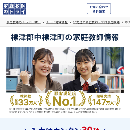
お問い合わせ
資料請求
家庭教師のトライHOME
トライ地域情報
北海道の家庭教師・プロ家庭教師
標
標津郡中標津町の家庭教師情報