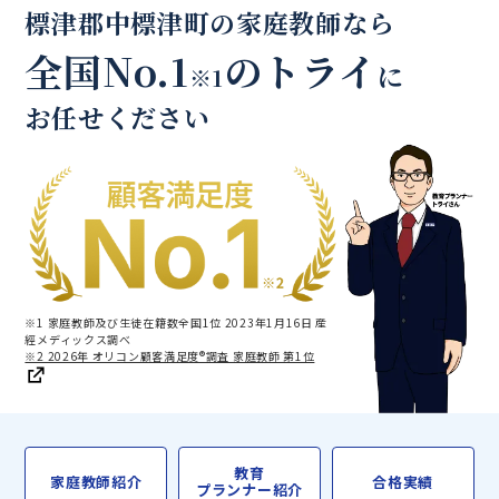
標津郡中標津町の家庭教師なら
全国No.1
のトライ
に
※1
お任せください
※1 家庭教師及び生徒在籍数全国1位 2023年1月16日 産
經メディックス調べ
※2 2026年 オリコン顧客満足度®調査 家庭教師 第1位
教育
家庭教師紹介
合格実績
プランナー紹介