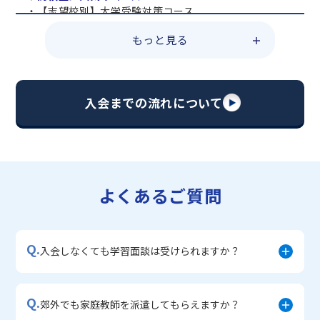
・【志望校別】大学受験対策コース
・共通テスト対策コース
もっと見る
・総合型選抜直前対策コース
・定期テスト・内申点対策コース
・苦手科目 総復習コース
・【英語資格検定】対策コース
入会までの流れについて
▼中学生に人気のコース
・【志望校別】公立・私立高校受験対策コース
・定期テスト内申点対策コース
・苦手科目 徹底克服コース
・不登校サポートコース
よくあるご質問
・宿題サポートコース
▼小学生に人気のコース
・私立中学受験対策コース
Q.
・学習習慣定着コース
入会しなくても学習面談は受けられますか？
・算数文章題対策コース
・中学入学準備コース
Q.
郊外でも家庭教師を派遣してもらえますか？