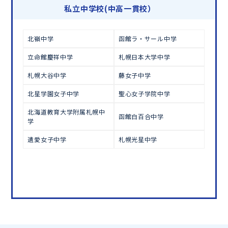
学習相談のお申し込みは
こちら
私立中学校(中高一貫校）
北嶺中学
函館ラ・サール中学
立命館慶祥中学
札幌日本大学中学
札幌大谷中学
藤女子中学
北星学園女子中学
聖心女子学院中学
北海道教育大学附属札幌中
函館白百合中学
学
遺愛女子中学
札幌光星中学