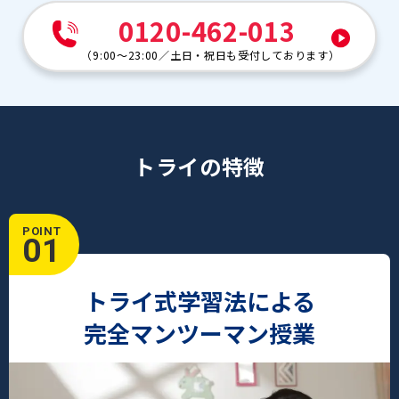
0120-462-013
（
9:00～23:00
／
土日・祝日も受付しております
）
トライの特徴
POINT
01
トライ式学習法による
完全マンツーマン授業