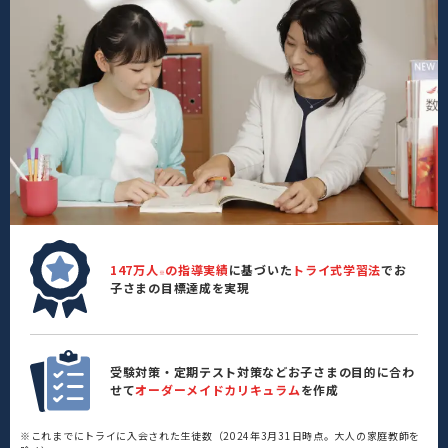
147万人
の指導実績
に基づいた
トライ式学習法
でお
※
子さまの目標達成を実現
受験対策・定期テスト対策などお子さまの目的に合わ
せて
オーダーメイドカリキュラム
を作成
※これまでにトライに入会された生徒数（2024年3月31日時点。大人の家庭教師を