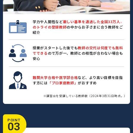
学力や人間性など
厳しい基準を通過した全国33万人
※
のトライの登録教師
の中からお子さまに合う教師をご
紹介
授業がスタートした後でも
教師の交代は何度でも無料
でできる
ので万が一、教師との相性が合わない場合も
安心
難関大学合格や医学部合格
など、より高い目標を目指
す方には
「プロ家庭教師」
がおすすめ
※講習会を受講している教師数（2024年3月31日時点。）
POINT
03