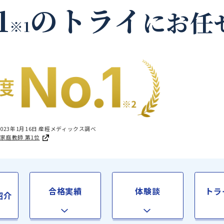
勇払郡占冠村の家庭教
.1
のトライ
に
※1
国1位 2023年1月16日 産經メディックス調べ
足度®調査 家庭教師 第1位