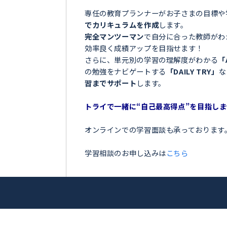
＼目指せ自己ベスト！受
占冠村＞
ンナー
お子さまの学習でこのような
「夏の間に勉強を全然しなか
「授業についていけなくて困
アップを目指
「テストの点数が思っていた
「部活が忙しくて、勉強の時
トライ！
今の勉強に不安を感じている
専任の教育プランナーがお子
でカリキュラムを作成
します
完全マンツーマン
で自分に合
効率良く成績アップを目指せ
さらに、単元別の学習の理解
の勉強をナビゲートする
「DA
習までサポート
します。