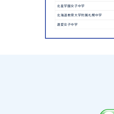
中学受験
北嶺中学
立命館慶祥中学
札幌大谷中学
北星学園女子中学
北海道教育大学附属札幌中学