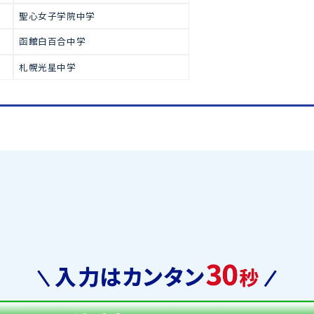
で多くの生徒が合格をつかみ取っ
高校受験
私立中学校(中高一貫校
函館ラ・サール中学
札幌日本大学中学
藤女子中学
聖心女子学院中学
函館白百合中学