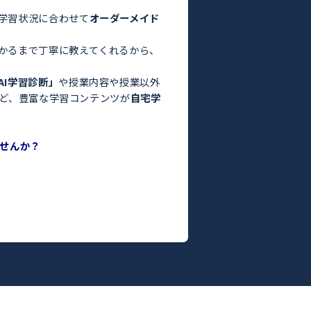
験・定期テスト対策ならトライ！／
お悩みはありませんか？
った」
っている」
よりも良くなかった」
間がない」
方はぜひトライにご相談ください。
さまの目標や学習状況に合わせて
オーダーメイド
。
った教師がわかるまで丁寧に教えてくれるから、
ます！
度がわかる
「AI学習診断」
や授業内容や授業以外
ILY TRY」
など、豊富な学習コンテンツが
自宅学