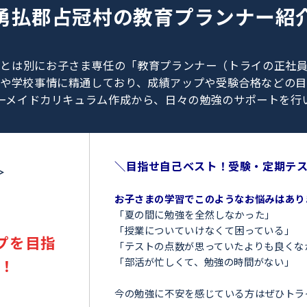
0120-462-013
（
9:00～23:00
／
土日・祝日も受付しております
）
勇払郡占冠村の
教育プラン
、教師とは別にお子さま専任の「教育プランナー（ト
験情報や学校事情に精通しており、成績アップや受験
オーダーメイドカリキュラム作成から、日々の勉強のサ