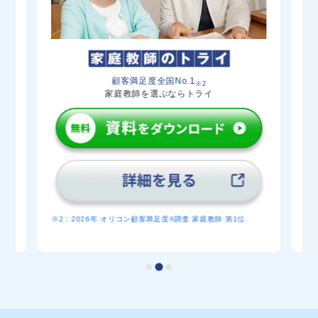
五所川原農林（生物生産・森林科学・環境土
共学
木）
五所川原農林（食品科学）
共学
40
名久井農業（生物生産・園芸科学・環境シス
共学
顧客満足度全国No.1
テム）
※2
家庭教師を選ぶならトライ
大湊/川内（普通）
共学
野辺地（普通）
共学
木造/深浦（総合）
共学
六ヶ所（普通）
共学
黒石（情報デザイン）
共学
※
※2：2026年 オリコン顧客満足度®調査 家庭教師 第1位
産経
生
位