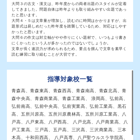
三本木農業恵拓（普通）
共学
大問３の古文・漢文は、昨年度からの両者出題のスタイルが定着
してきました。問題自体は昨年よりも取り組みやすい出題であっ
三沢（英語）
共学
たと思います。
大問４・５は文章量が増加し、読むのに時間はかかりますが、出
青森工業（建築）
共学
題形式は易しめだった昨年度を踏襲しているため、対応はしやす
かったと思います。
青森商業（商業・情報）
共学
47
大問６の作文は対立軸がやや作りにくい題材で、いつもより書き
三戸（普通）
共学
にくかったという人が多かったのではないでしょうか。
文章が長く速読力が求められるため、要点を掴んで文章を素早く
弘前実業（家庭科学）
共学
読む練習に取り組むことが大切です。
46
45
指導対象校⼀覧
青森高、青森東高、青森西高、青森南高、青森北高、青
44
大湊（総合）
共学
森中央高、青森商業高、青森工業高、 浪岡高、弘前高、
弘前南高、弘前中央高、弘前実業高、弘前工業高、黒石
青森北/今別（普通）
共学
高、五所川原高、五所川原農林高、五所川原工業高、八
鰺ヶ沢（普通）
共学
戸高、八戸東高、八戸西高、 八戸北高、八戸商業高、八
43
七戸（総合）
共学
戸工業高、三戸高、五戸高、三沢高、三沢商業高、三本
中里（普通）
共学
木高、十和田西高、 八戸高専、八戸聖ウルスラ学院高、