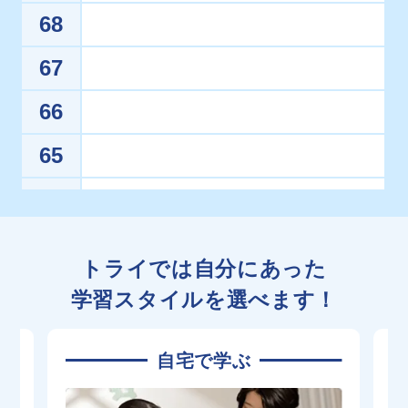
68
67
66
65
64
八戸北（普通）
共学
青森東（普通）
共学
63
トライでは自分にあった
五所川原（普通・理数）
共学
学習スタイルを選べます！
青森南（普通）
共学
62
八戸東（普通）
共学
自宅で学ぶ
61
弘前中央（普通）
共学