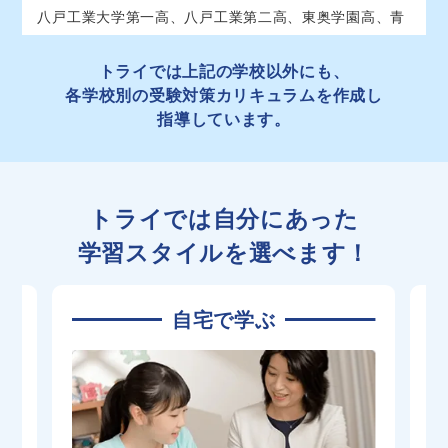
百石（普通）
共学
八戸工業大学第一高、八戸工業第二高、東奥学園高、青
森山田高、青森明の星高、五所川原第一高、東奥義塾
十和田工業（機械・エネルギー・電気・電
高、弘前学院聖愛高、柴田女子高 他
トライでは上記の学校以外にも、
共学
子・建築）
各学校別の受験対策カリキュラムを作成し
三本木農業恵拓（植物科学・食品科学・動物
42
共学
指導しています。
科学・環境工学）
浪岡（普通）
共学
八戸水産（海洋生産・水産食品・水産工学）
共学
トライでは自分にあった
板柳（普通）
共学
学習スタイルを選べます！
鶴田（普通）
共学
41
むつ工業（機械・電気・電子・設備・エネル
共学
ギー）
自宅で学ぶ
百石（食物調理）
共学
大間（普通）
共学
柏木農業（生物生産・環境工学・食品科学・
共学
生活科学）
金木（普通）
共学