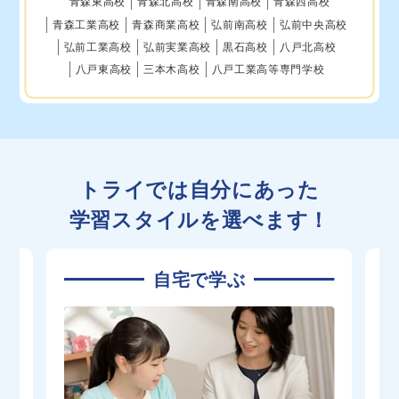
青森東高校
青森北高校
青森南高校
青森西高校
青森工業高校
青森商業高校
弘前南高校
弘前中央高校
弘前工業高校
弘前実業高校
黒石高校
八戸北高校
八戸東高校
三本木高校
八戸工業高等専門学校
トライでは自分にあった
学習スタイルを選べます！
自宅で学ぶ