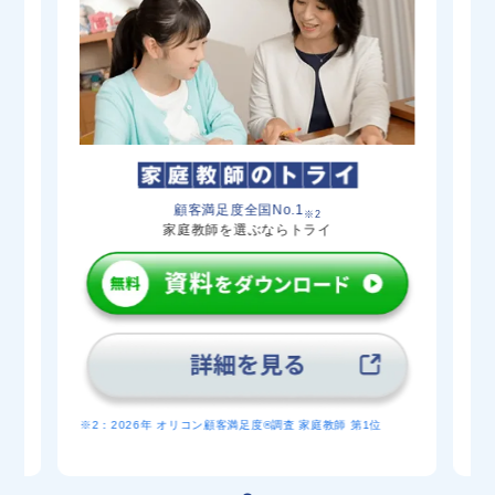
三本木（普通）
共学
60
八戸東（表現）
共学
弘前南（普通）
共学
青森南（外国語）
共学
59
八戸西（普通）
共学
58
顧客満足度全国No.1
※2
家庭教師を選ぶならトライ
57
56
青森北（普通）
共学
55
木造（総合）
共学
※
※2：2026年 オリコン顧客満足度®調査 家庭教師 第1位
産経
弘前工業（情報技術）
共学
生
位
青森工業（情報技術）
共学