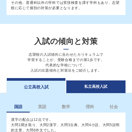
その他、普通科以外の学科では実技検査を課す学科もあり、志望
弘前実業（服飾デザイン）
共学
校に応じて個別の対策が必要となります。
青森工業（電気）
共学
青森中央（総合）
共学
黒石（看護）
共学
50
入試の傾向と対策
田名部（英語）
共学
八戸工業（材料技術）
共学
志望校の⼊試傾向に合わせたカリキュラムで
八戸商業（商業）
共学
学習することが、受験合格までの第1歩です。
代表的な学校について、
⼊試の出題傾向と対策法をご紹介します。
青森工業（都市環境）
共学
49
弘前工業（土木・インテリア）
共学
私⽴⾼校⼊試
公⽴⾼校⼊試
三沢商業（商業・情報）
共学
青森工業（電子）
共学
国語
英語
数学
理科
社会
黒石（普通）
共学
五所川原工業（機械・電子機械・電気・情報
漢字の配点は12点です。
48
共学
技術）
大問1聞き取り、大問2漢字、大問3古典、大問4小説、大問5説明
的文章、大問6作文でした。