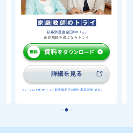
顧客満足度全国No.1
※2
家庭教師を選ぶならトライ
※
※2：2026年 オリコン顧客満足度®調査 家庭教師 第1位
産経
生
位