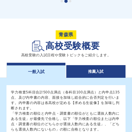
八戸工業（電子）
共学
54
弘前実業（商業・情報処理）
共学
三沢（普通）
共学
青森県
青森西（普通）
共学
田名部（普通）
高校受験概要
共学
53
八戸工業（機械）
共学
高校受験の入試日程や受験トピックをご紹介します。
弘前工業（建築・スポーツ科学）
共学
推薦入試
一般入試
青森北（スポーツ科学）
共学
青森工業（電子機械）
共学
52
八戸工業（電気・土木・建築）
共学
学力検査5科目合計500点満点（各科目100点満点）と内申点135
点、及び内申書の内容、面接を加味し総合的に合否判定を行いま
八戸西（スポーツ科学）
共学
す。内申書の内容は各高校が定める【求める生徒像】を加味し判
弘前工業（機械・電気・電子）
共学
断されます。
「学力検査の順位と内申点・調査書の順位がともに選抜人数内に
ある生徒」が最優先で合格し、以下「学力検査の順位または内申
青森工業（機械）
共学
点・調査書の順位のどちらかが選抜人数内にある生徒」、「どち
51
八戸商業（情報処理）
共学
らも選抜人数内にないもの」の順に合格となります。