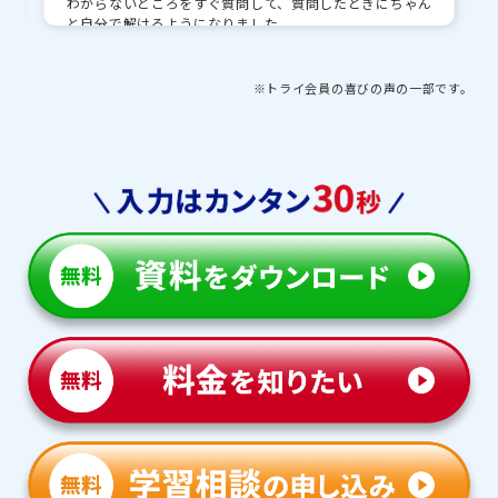
わからないところをすぐ質問して、質問したときにちゃん
と自分で解けるようになりました。
自分のペースでできたから、数学などの難しい問題でも自
分で最後まで解こうという気持ちになりました。
※トライ会員の喜びの声の一部です。
■先生・教育プランナーとの思い出や印象的な出来事を
教えてください
受験前に模試の点数が志望校の合格ラインより下がってし
まったときに、先生が「できる！」と励ましてくれて心
強かったです。
■トライで授業以外にがんばったことを教えてください
高校入試特訓に参加しました。
普段あまりやらない社会や理科（難しい計算）とか自分
で積極的に質問して理解できるようにがんばりました。