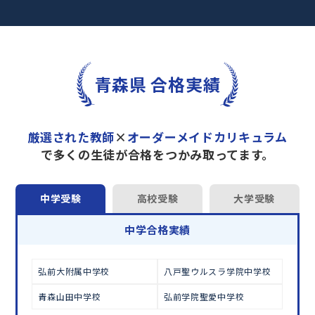
ます。
完全マンツーマン
で自分に合った教師がわかるまで
丁寧に教えてくれるから、効率良く成績アップを目
指せます！
さらに、単元別の学習の理解度がわかる
「AI学習診
青森県 合格実績
断」
や授業内容や授業以外の勉強をナビゲートする
「DAILY TRY」
など、豊富な学習コンテンツが
自宅
学習までサポート
します。
厳選された教師
×
オーダーメイドカリキュラム
トライで一緒に“自己最高得点”を目指しません
で多くの生徒が合格をつかみ取ってます。
か？
オンラインでの学習面談も承っております。
中学受験
高校受験
大学受験
学習相談のお申し込みは
こちら
中学合格実績
弘前大附属中学校
八戸聖ウルスラ学院中学校
青森山田中学校
弘前学院聖愛中学校