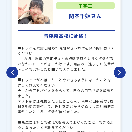
中学生
関本千姫さん
青森南高校に合格！
■トライを受講し始めた時期やきっかけを具体的に教えて
ください
中1の頃、数学の定期テストの点数で思うような点数が取
れなかったことがきっかけです。南高校に進学した先輩が
トライで合格したと聞いて入会しました。
■トライでがんばったことやできるようになったことを
詳しく教えてください
先生からアドバイスをもらって、日々の自宅学習を頑張り
ました。
テスト前は理社優先だったところを、苦手な国数英の3教
科を始めに勉強して、理社をあとからやるように計画的に
学習したところ、点数が伸びました。
■先生に１対１で教えてもらえてよかったこと、できるよ
うになったことを教えてください