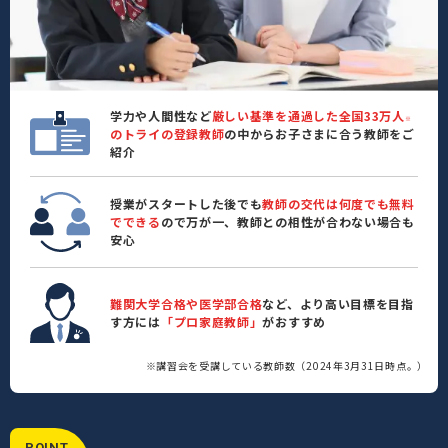
学力や人間性など
厳しい基準を通過した全国33万人
※
のトライの登録教師
の中からお子さまに合う教師をご
紹介
授業がスタートした後でも
教師の交代は何度でも無料
でできる
ので万が一、教師との相性が合わない場合も
安心
難関大学合格や医学部合格
など、より高い目標を目指
す方には
「プロ家庭教師」
がおすすめ
※講習会を受講している教師数（2024年3月31日時点。）
POINT