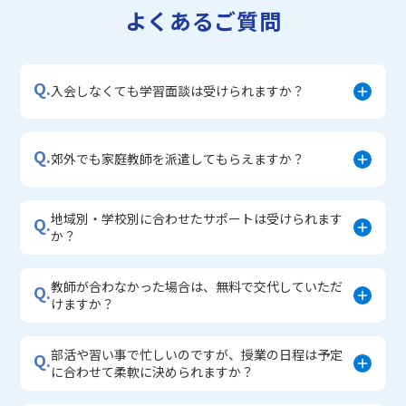
よくあるご質問
・宿題サポートコース
▼小学生に人気のコース
・私立中学受験対策コース
Q.
・学習習慣定着コース
入会しなくても学習面談は受けられますか？
・算数文章題対策コース
・中学入学準備コース
Q.
郊外でも家庭教師を派遣してもらえますか？
地域別・学校別に合わせたサポートは受けられます
Q.
か？
教師が合わなかった場合は、無料で交代していただ
Q.
けますか？
部活や習い事で忙しいのですが、授業の日程は予定
Q.
に合わせて柔軟に決められますか？