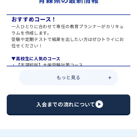
おすすめコース！
一人ひとりに合わせて専任の教育プランナーがカリキュ
ラムを作成します。
受験や定期テストで結果を出したい方はぜひトライにお
任せください！
▼高校生に人気のコース
・【志望校別】大学受験対策コース
・共通テスト対策コース
もっと見る
・総合型選抜直前対策コース
・定期テスト・内申点対策コース
・苦手科目 総復習コース
・【英語資格検定】対策コース
入会までの流れについて
▼中学生に人気のコース
・【志望校別】公立・私立高校受験対策コース
・定期テスト内申点対策コース
・苦手科目 徹底克服コース
・不登校サポートコース