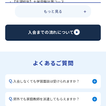
・【志望校別】大学受験対策コース
・共通テスト対策コース
もっと見る
・総合型選抜直前対策コース
・定期テスト・内申点対策コース
・苦手科目 総復習コース
・【英語資格検定】対策コース
入会までの流れについて
▼中学生に人気のコース
・【志望校別】公立・私立高校受験対策コース
・定期テスト内申点対策コース
・苦手科目 徹底克服コース
・不登校サポートコース
よくあるご質問
・宿題サポートコース
▼小学生に人気のコース
・私立中学受験対策コース
Q.
・学習習慣定着コース
入会しなくても学習面談は受けられますか？
・算数文章題対策コース
・中学入学準備コース
Q.
郊外でも家庭教師を派遣してもらえますか？