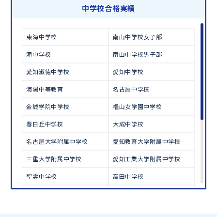
学習相談のお申し込みは
こちら
中学校合格実績
東海中学校
南山中学校女子部
滝中学校
南山中学校男子部
愛知淑徳中学校
愛知中学校
海陽中等教育
名古屋中学校
金城学院中学校
椙山女学園中学校
春日丘中学校
大成中学校
名古屋大学附属中学校
愛知教育大学附属中学校
三重大学附属中学校
愛知工業大学附属中学校
聖霊中学校
高田中学校
四天王寺中学校
同志社中学校
立命館中学校
愛光中学校