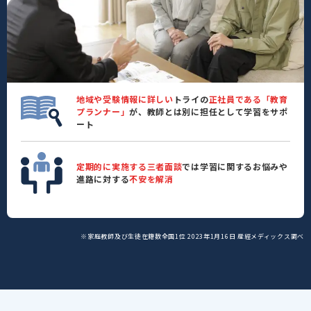
地域や受験情報に詳しい
トライの
正社員である「教育
プランナー」
が、教師とは別に担任として学習をサポ
ート
定期的に実施する三者面談
では学習に関するお悩みや
進路に対する
不安を解消
※家庭教師及び生徒在籍数全国1位 2023年1月16日 産經メディックス調べ