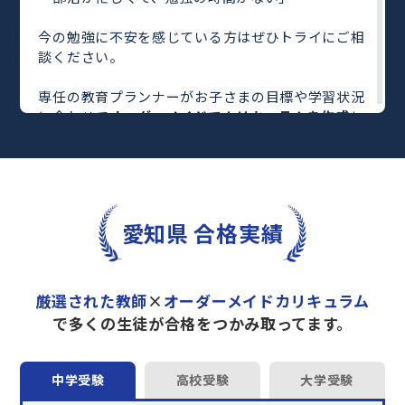
今の勉強に不安を感じている方はぜひトライにご相
談ください。
専任の教育プランナーがお子さまの目標や学習状況
に合わせて
オーダーメイドでカリキュラムを作成
し
ます。
完全マンツーマン
で自分に合った教師がわかるまで
丁寧に教えてくれるから、効率良く成績アップを目
指せます！
さらに、単元別の学習の理解度がわかる
「AI学習診
愛知県 合格実績
断」
や授業内容や授業以外の勉強をナビゲートする
「DAILY TRY」
など、豊富な学習コンテンツが
自宅
学習までサポート
します。
厳選された教師
×
オーダーメイドカリキュラム
トライで一緒に“自己最高得点”を目指しません
で多くの生徒が合格をつかみ取ってます。
か？
オンラインでの学習面談も承っております。
中学受験
高校受験
大学受験