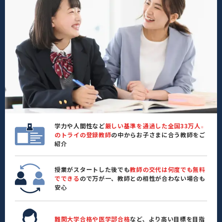
学力や人間性など
厳しい基準を通過した全国33万人
※
のトライの登録教師
の中からお子さまに合う教師をご
紹介
授業がスタートした後でも
教師の交代は何度でも無料
でできる
ので万が一、教師との相性が合わない場合も
安心
難関大学合格や医学部合格
など、より高い目標を目指