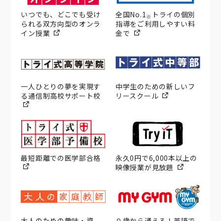
いつでも、どこでも受け
全国No.1
トライの個別
※
られる双方向型のオンラ
指導をご利用しやすい料
イン授業
金で
一人ひとりの夢を実現す
中学生のための新しいフ
る通信制高校サポート校
リースクール
最短距離での医学部合格
永久0円で6,000本以上の
映像授業が見放題
大人のための趣味・資
０歳から通える！英語で