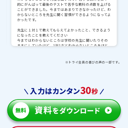
的にがんばって最後のテストで苦手な教科の点数を上げる
ことができました。今まではあまりできなかったけど、わ
からないところを先生に聞く習慣ができるようになってよ
かったです。
先生に１対１で教えてもらえてよかったこと、できるよう
になったことを教えてください
今まではわからないところは学校の先生に聞いたりその
ままにしていたけど、1対1だとわからないところをほと
んど聞いて理解することができました。
先生・教育プランナーとの思い出や印象的な出来事を教
※トライ会員の喜びの声の一部です。
えてください
点数が上がった時に褒めてくれたので、自信を持つこと
ができました。受験直前で不安な時に何度も励ましてく
れました。
トライで授業以外にがんばったことを教えてください
高校入試特訓で受験対策をしてくれたのでよかったです。
朝から一日中勉強することができました。
【保護者様より】
トライ担当者並びに担当の先生の親身な対応は感謝しか
ありません。