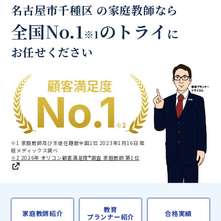
名古屋市千種区 の家庭教師なら
全国No.1
のトライ
に
※1
お任せください
※1 家庭教師及び生徒在籍数全国1位 2023年1月16日 産
經メディックス調べ
※2 2026年 オリコン顧客満足度®調査 家庭教師 第1位
教育
家庭教師紹介
合格実績
プランナー紹介