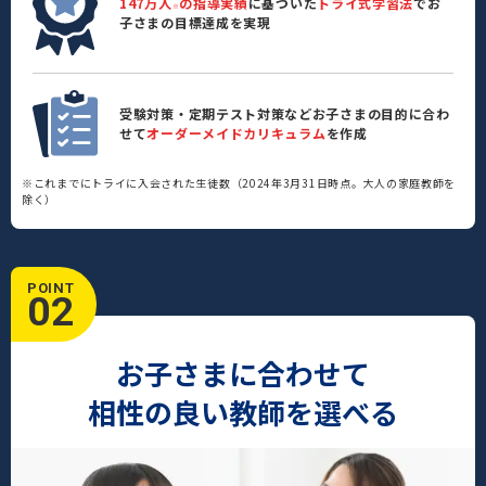
147万人
の指導実績
に基づいた
トライ式学習法
でお
※
子さまの目標達成を実現
受験対策・定期テスト対策などお子さまの目的に合わ
せて
オーダーメイドカリキュラム
を作成
※これまでにトライに入会された生徒数（2024年3月31日時点。大人の家庭教師を
除く）
POINT
02
お子さまに合わせて
相性の良い教師を選べる