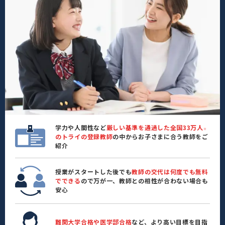
学力や人間性など
厳しい基準を通過した全国33万人
※
のトライの登録教師
の中からお子さまに合う教師をご
紹介
授業がスタートした後でも
教師の交代は何度でも無料
でできる
ので万が一、教師との相性が合わない場合も
安心
難関大学合格や医学部合格
など、より高い目標を目指