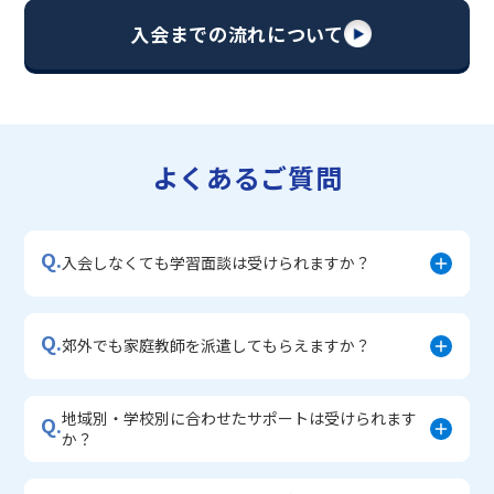
・【英語資格検定】対策コース
入会までの流れについて
▼中学生に人気のコース
・【志望校別】公立・私立高校受験対策コース
・定期テスト内申点対策コース
・苦手科目 徹底克服コース
・不登校サポートコース
よくあるご質問
・宿題サポートコース
▼小学生に人気のコース
・私立中学受験対策コース
Q.
・学習習慣定着コース
入会しなくても学習面談は受けられますか？
・算数文章題対策コース
・中学入学準備コース
Q.
郊外でも家庭教師を派遣してもらえますか？
地域別・学校別に合わせたサポートは受けられます
Q.
か？