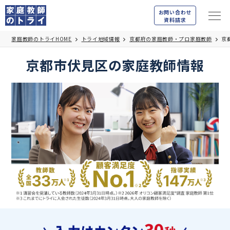
お問い合わせ
資料請求
家庭教師のトライHOME
トライ地域情報
京都府の家庭教師・プロ家庭教師
京
京都市伏見区の家庭教師情報