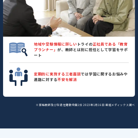
地域や受験情報に詳しい
トライの
正社員である「教育
プランナー」
が、教師とは別に担任として学習をサポ
ート
定期的に実施する三者面談
では学習に関するお悩みや
進路に対する
不安を解消
※家庭教師及び生徒在籍数全国1位 2023年1月16日 産經メディックス調べ