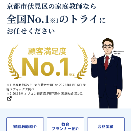
京都市伏見区の家庭教師なら
全国No.1
のトライ
に
※1
お任せください
※1 家庭教師及び生徒在籍数全国1位 2023年1月16日 産
經メディックス調べ
※2 2026年 オリコン顧客満足度®調査 家庭教師 第1位
教育
家庭教師紹介
合格実績
プランナー紹介