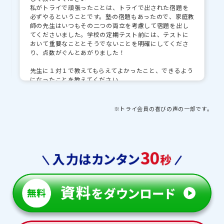
私がトライで頑張ったことは、トライで出された宿題を
必ずやるということです。塾の宿題もあったので、家庭教
師の先生はいつもその二つの両立を考慮して宿題を出し
てくださいました。学校の定期テスト前には、テストに
おいて重要なこととそうでないことを明確にしてくださ
り、点数がぐんとあがりました！
先生に１対１で教えてもらえてよかったこと、できるよう
になったことを教えてください
集団授業では質問するタイミングを伺ったり、なかなか
先生とコミュニケーションを取ることが難しいですが、
1:1で教えてもらえることでいつ質問しても大丈夫な環境
※トライ会員の喜びの声の一部です。
が整っているし、先生と友だちのように仲良くなれて授業
がとても楽しかったです！
先生・教育プランナーとの思い出や印象的な出来事を教
えてください
入試直前で不安に押しつぶされそうになっていたときに寄
り添って声をかけてくれたことがとても印象に残っていま
す。定期テストの点数が上がったとき、成績が上がったと
き、第1志望校に合格したとき、私以上に先生は喜んでく
れて、すごくうれしかったです！