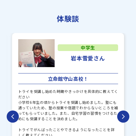
仁川学院中
上宮中
体験談
清風南海中
奈良学園中
土佐塾中
プール学院中
啓明学院中
大阪女学院中
中学生
帝塚山学院中
西大和学園中
岩本雪愛さん
親和女子中
白陵中
大阪学芸中
大阪桐蔭中
立命館守山高校！
桃山学院中
トライを受講し始めた時期やきっかけを具体的に教えてく
ださい
小学校6年生の頃からトライを受講し始めました。塾にも
通っていたため、塾の授業や宿題でわからないところを補
ってもらっていました。また、自宅学習の習慣をつけるた
めにも受講することを決めました。
トライでがんばったことやできるようになったことを詳
しく教えてください