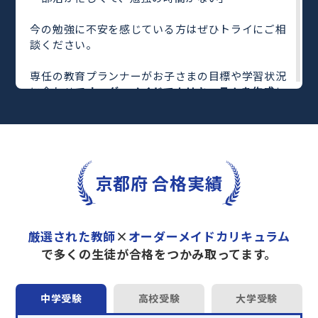
今の勉強に不安を感じている方はぜひトライにご相
談ください。
専任の教育プランナーがお子さまの目標や学習状況
に合わせて
オーダーメイドでカリキュラムを作成
し
ます。
完全マンツーマン
で自分に合った教師がわかるまで
丁寧に教えてくれるから、効率良く成績アップを目
指せます！
さらに、単元別の学習の理解度がわかる
「AI学習診
京都府 合格実績
断」
や授業内容や授業以外の勉強をナビゲートする
「DAILY TRY」
など、豊富な学習コンテンツが
自宅
学習までサポート
します。
厳選された教師
×
オーダーメイドカリキュラム
トライで一緒に“自己最高得点”を目指しません
で多くの生徒が合格をつかみ取ってます。
か？
オンラインでの学習面談も承っております。
中学受験
高校受験
大学受験