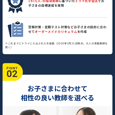
147万人
の指導実績
に基づいた
トライ式学習法
でお
※
子さまの目標達成を実現
受験対策・定期テスト対策などお子さまの目的に合わ
せて
オーダーメイドカリキュラム
を作成
※これまでにトライに入会された生徒数（2024年3月31日時点。大人の家庭教師を
除く）
POINT
02
お子さまに合わせて
相性の良い教師を選べる