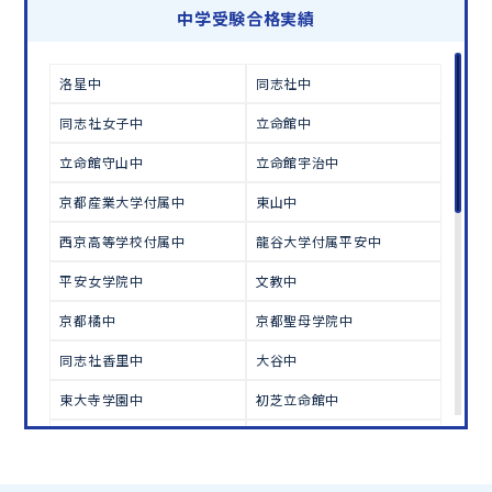
学習相談のお申し込みは
こちら
中学受験合格実績
洛星中
同志社中
同志社女子中
立命館中
立命館守山中
立命館宇治中
京都産業大学付属中
東山中
西京高等学校付属中
龍谷大学付属平安中
平安女学院中
文教中
京都橘中
京都聖母学院中
同志社香里中
大谷中
東大寺学園中
初芝立命館中
高槻中
淳心学院中
和歌山大附属中
武庫川女子中