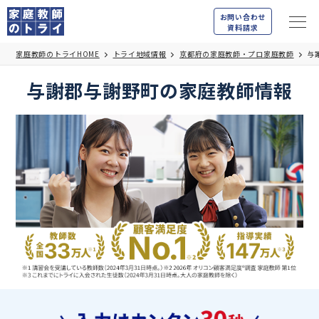
お問い合わせ
資料請求
家庭教師のトライHOME
トライ地域情報
京都府の家庭教師・プロ家庭教師
与
与謝郡与謝野町の家庭教師情報