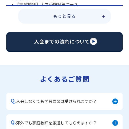
・【志望校別】大学受験対策コース
・共通テスト対策コース
もっと見る
・総合型選抜直前対策コース
・定期テスト・内申点対策コース
・苦手科目 総復習コース
・【英語資格検定】対策コース
入会までの流れについて
▼中学生に人気のコース
・【志望校別】公立・私立高校受験対策コース
・定期テスト内申点対策コース
・苦手科目 徹底克服コース
・不登校サポートコース
よくあるご質問
・宿題サポートコース
▼小学生に人気のコース
・私立中学受験対策コース
Q.
・学習習慣定着コース
入会しなくても学習面談は受けられますか？
・算数文章題対策コース
・中学入学準備コース
Q.
郊外でも家庭教師を派遣してもらえますか？