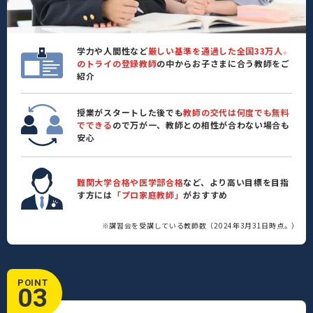
学力や人間性など
厳しい基準を通過した全国33万人
※
のトライの登録教師
の中からお子さまに合う教師をご
紹介
授業がスタートした後でも
教師の交代は何度でも無料
でできる
ので万が一、教師との相性が合わない場合も
安心
難関大学合格や医学部合格
など、より高い目標を目指
す方には
「プロ家庭教師」
がおすすめ
※講習会を受講している教師数（2024年3月31日時点。）
POINT
03