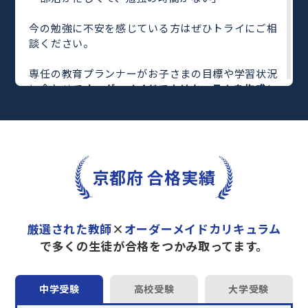
今の勉強に不安を感じている方はぜひトライにご相
談ください。
専任の教育プランナーがお子さまの目標や学習状況
に合わせて
オーダーメイドでカリキュラムを作成
し
ます。
完全マンツーマン
で自分に合った教師がわかるまで
丁寧に教えてくれるから、効率良く成績アップを目
指せます！
さらに、単元別の学習の理解度がわかる
「AI学習診
京都府 合格実績
断」
や授業内容や授業以外の勉強をナビゲートする
「DAILY TRY」
など、豊富な学習コンテンツが
自宅
学習までサポート
します。
厳選された教師
×
オーダーメイドカリキュラム
トライで一緒に“自己最高得点”を目指しません
で多くの生徒が合格をつかみ取ってます。
か？
オンラインでの学習面談も承っております。
中学受験
高校受験
大学受験