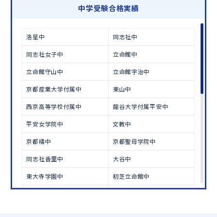
学習相談のお申し込みは
こちら
中学受験合格実績
洛星中
同志社中
同志社女子中
立命館中
立命館守山中
立命館宇治中
京都産業大学付属中
東山中
西京高等学校付属中
龍谷大学付属平安中
平安女学院中
文教中
京都橘中
京都聖母学院中
同志社香里中
大谷中
東大寺学園中
初芝立命館中
高槻中
淳心学院中
和歌山大附属中
武庫川女子中