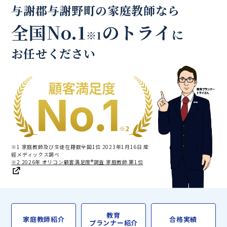
与謝郡与謝野町の家庭教師なら
全国No.1
のトライ
に
※1
お任せください
※1 家庭教師及び生徒在籍数全国1位 2023年1月16日 産
經メディックス調べ
※2 2026年 オリコン顧客満足度®調査 家庭教師 第1位
教育
家庭教師紹介
合格実績
プランナー紹介