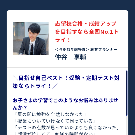
志望校合格・成績アップ
を目指すなら全国No.1ト
ライ！
＜与謝郡与謝野町＞
教育プランナー
仲谷 享輔
＼目指せ自己ベスト！受験・定期テスト対
策ならトライ！／
お子さまの学習でこのようなお悩みはありませ
んか？
「夏の間に勉強を全然しなかった」
「授業についていけなくて困っている」
「テストの点数が思っていたよりも良くなかった」
「部活が忙しくて、勉強の時間がない」