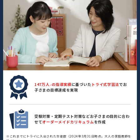
147万人
の指導実績
に基づいた
トライ式学習法
でお
※
子さまの目標達成を実現
受験対策・定期テスト対策などお子さまの目的に合わ
せて
オーダーメイドカリキュラム
を作成
※これまでにトライに入会された生徒数（2024年3月31日時点。大人の家庭教師を