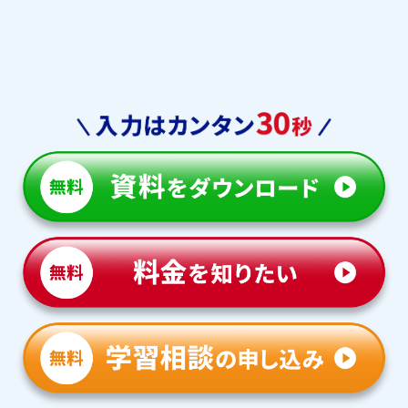
仁川学院中
上宮中
清風南海中
奈良学園中
土佐塾中
プール学院中
啓明学院中
大阪女学院中
帝塚山学院中
西大和学園中
親和女子中
白陵中
大阪学芸中
大阪桐蔭中
桃山学院中