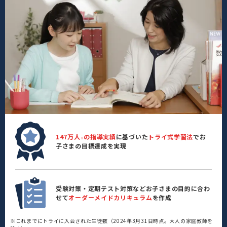
147万人
の指導実績
に基づいた
トライ式学習法
でお
※
子さまの目標達成を実現
受験対策・定期テスト対策などお子さまの目的に合わ
せて
オーダーメイドカリキュラム
を作成
※これまでにトライに入会された生徒数（2024年3月31日時点。大人の家庭教師を