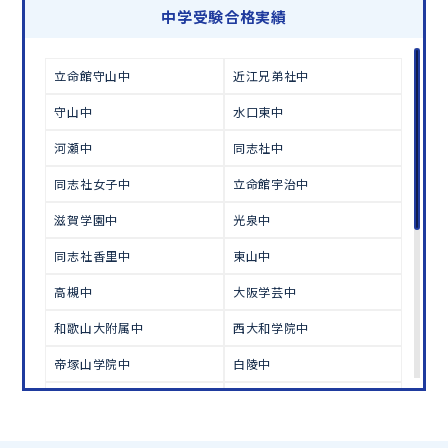
学習相談のお申し込みは
こちら
中学受験合格実績
立命館守山中
近江兄弟社中
守山中
水口東中
河瀬中
同志社中
同志社女子中
立命館宇治中
滋賀学園中
光泉中
同志社香里中
東山中
高槻中
大阪学芸中
和歌山大附属中
西大和学院中
帝塚山学院中
白陵中
啓明学院中
淳心学院中
親和女子中
武庫川女子中