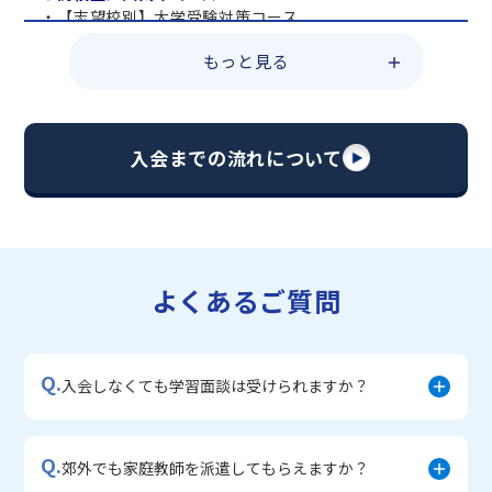
・【志望校別】大学受験対策コース
・共通テスト対策コース
もっと見る
・総合型選抜直前対策コース
・定期テスト・内申点対策コース
・苦手科目 総復習コース
・【英語資格検定】対策コース
入会までの流れについて
▼中学生に人気のコース
・【志望校別】公立・私立高校受験対策コース
・定期テスト内申点対策コース
・苦手科目 徹底克服コース
・不登校サポートコース
よくあるご質問
・宿題サポートコース
▼小学生に人気のコース
・私立中学受験対策コース
Q.
・学習習慣定着コース
入会しなくても学習面談は受けられますか？
・算数文章題対策コース
・中学入学準備コース
Q.
郊外でも家庭教師を派遣してもらえますか？