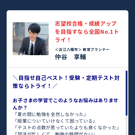
志望校合格・成績アップ
を目指すなら全国No.1ト
ライ！
＜近江八幡市＞
教育プランナー
仲谷 享輔
＼目指せ自己ベスト！受験・定期テスト対
策ならトライ！／
お子さまの学習でこのようなお悩みはありませ
んか？
「夏の間に勉強を全然しなかった」
「授業についていけなくて困っている」
「テストの点数が思っていたよりも良くなかった」
「部活が忙しくて、勉強の時間がない」