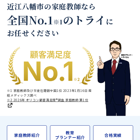
近江八幡市の家庭教師なら
全国No.1
のトライ
に
※1
お任せください
※1 家庭教師及び生徒在籍数全国1位 2023年1月16日 産
經メディックス調べ
※2 2026年 オリコン顧客満足度®調査 家庭教師 第1位
教育
家庭教師紹介
合格実績
プランナー紹介