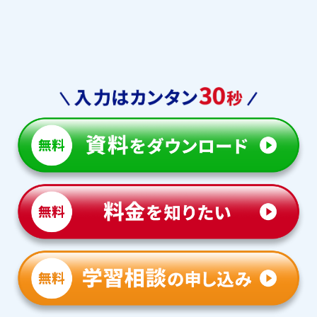
仁川学院中
清風南海中
初芝立命館中
大阪女学院中
桃山学院中
プール学院中
上宮中