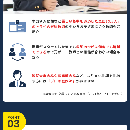
学力や人間性など
厳しい基準を通過した全国33万人
※
のトライの登録教師
の中からお子さまに合う教師をご
紹介
授業がスタートした後でも
教師の交代は何度でも無料
でできる
ので万が一、教師との相性が合わない場合も
安心
難関大学合格や医学部合格
など、より高い目標を目指
す方には
「プロ家庭教師」
がおすすめ
※講習会を受講している教師数（2024年3月31日時点。）
POINT
03