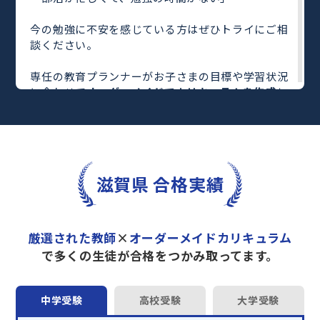
今の勉強に不安を感じている方はぜひトライにご相
談ください。
専任の教育プランナーがお子さまの目標や学習状況
に合わせて
オーダーメイドでカリキュラムを作成
し
ます。
完全マンツーマン
で自分に合った教師がわかるまで
丁寧に教えてくれるから、効率良く成績アップを目
指せます！
さらに、単元別の学習の理解度がわかる
「AI学習診
滋賀県 合格実績
断」
や授業内容や授業以外の勉強をナビゲートする
「DAILY TRY」
など、豊富な学習コンテンツが
自宅
学習までサポート
します。
厳選された教師
×
オーダーメイドカリキュラム
トライで一緒に“自己最高得点”を目指しません
で多くの生徒が合格をつかみ取ってます。
か？
オンラインでの学習面談も承っております。
中学受験
高校受験
大学受験