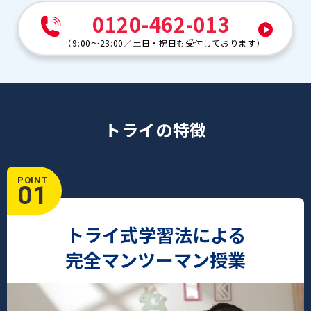
0120-462-013
（
9:00～23:00
／
土日・祝日も受付しております
）
トライの特徴
POINT
01
トライ式学習法による
完全マンツーマン授業