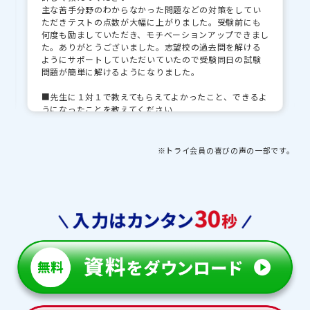
主な苦手分野のわからなかった問題などの対策をしてい
ただきテストの点数が大幅に上がりました。受験前にも
何度も励ましていただき、モチベーションアップできまし
た。ありがとうございました。志望校の過去問を解ける
ようにサポートしていただいていたので受験同日の試験
問題が簡単に解けるようになりました。
■先生に１対１で教えてもらえてよかったこと、できるよ
うになったことを教えてください
学校のノートの書き方や内申点の上げ方までサポートも
していただきましてありがとうございました。国語は古
典の意味や読解力も上がりました。英語は受験対策で苦
※トライ会員の喜びの声の一部です。
手な英作文問題が解けるようになりました。
■先生・教育プランナーとの思い出や印象的な出来事を
教えてください
受験前の不安的な時期に親身に相談に乗っていただきすご
く助かりました。受験直前も励ましのお電話もいただき、
何かあるとすぐ連絡していただいてとても心強かったで
す。また、高校受験で合格した時もお祝いのご連絡もいた
だきありがとうございました。
■トライで授業以外にがんばったことを教えてください
夏期講習を頑張りました。