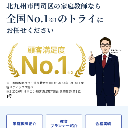
北九州市門司区の家庭教師なら
全国No.1
のトライ
に
※1
お任せください
※1 家庭教師及び生徒在籍数全国1位 2023年1月16日 産
經メディックス調べ
※2 2026年 オリコン顧客満足度®調査 家庭教師 第1位
教育
家庭教師紹介
合格実績
プランナー紹介