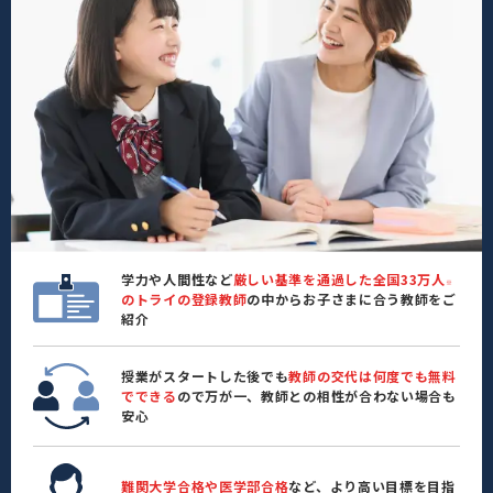
学力や人間性など
厳しい基準を通過した全国33万人
※
のトライの登録教師
の中からお子さまに合う教師をご
紹介
授業がスタートした後でも
教師の交代は何度でも無料
でできる
ので万が一、教師との相性が合わない場合も
安心
難関大学合格や医学部合格
など、より高い目標を目指