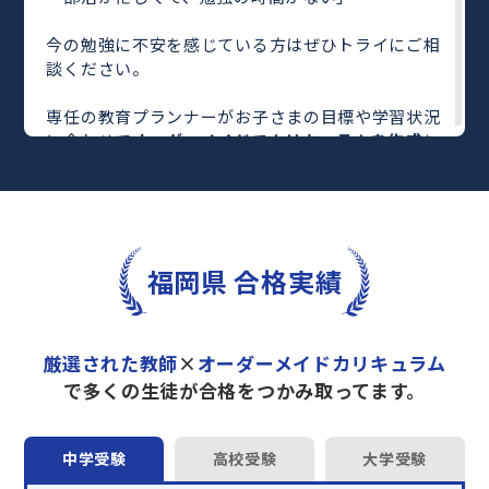
今の勉強に不安を感じている方はぜひトライにご相
談ください。
専任の教育プランナーがお子さまの目標や学習状況
に合わせて
オーダーメイドでカリキュラムを作成
し
ます。
完全マンツーマン
で自分に合った教師がわかるまで
丁寧に教えてくれるから、効率良く成績アップを目
指せます！
さらに、単元別の学習の理解度がわかる
「AI学習診
福岡県 合格実績
断」
や授業内容や授業以外の勉強をナビゲートする
「DAILY TRY」
など、豊富な学習コンテンツが
自宅
学習までサポート
します。
厳選された教師
×
オーダーメイドカリキュラム
トライで一緒に“自己最高得点”を目指しません
で多くの生徒が合格をつかみ取ってます。
か？
オンラインでの学習面談も承っております。
中学受験
高校受験
大学受験