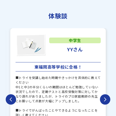
敬愛中学校
筑陽学園中学校
体験談
東福岡自彊館中学校
など
中学生
YYさん
東福岡高等学校に合格！
■トライを受講し始めた時期やきっかけを具体的に教えて
ください
中1と中2の半分くらいの期間はほとんど勉強していない
状況でしたので、定期テストと高校受験対策に対してか
なり遅れがありましたが、トライのプロ家庭教師の先生
にお願いして点数が大幅にアップしました。
■トライでがんばったことやできるようになったことを
詳しく教えてください