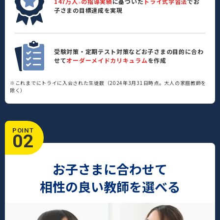
147万人
の指導実績
に基づいた
トライ式学習法
でお
※
子さまの目標達成を実現
受験対策・定期テスト対策などお子さまの目的に合わ
せて
オーダーメイドカリキュラム
を作成
※これまでにトライに入会された生徒数（2024年3月31日時点。大人の家庭教師を
除く）
POINT
02
お子さまに合わせて
相性の良い教師を選べる