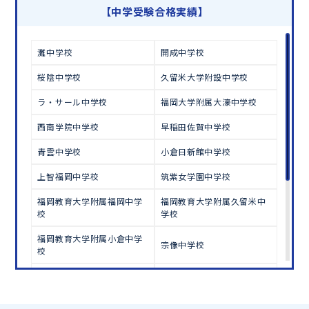
学習相談のお申し込みは
こちら
【中学受験合格実績】
灘中学校
開成中学校
桜陰中学校
久留米大学附設中学校
ラ・サール中学校
福岡大学附属大濠中学校
西南学院中学校
早稲田佐賀中学校
青雲中学校
小倉日新館中学校
上智福岡中学校
筑紫女学園中学校
福岡教育大学附属福岡中学
福岡教育大学附属久留米中
校
学校
福岡教育大学附属小倉中学
宗像中学校
校
弘学館中学校
東明館中学校
福岡雙葉中学校
明治学園中学校