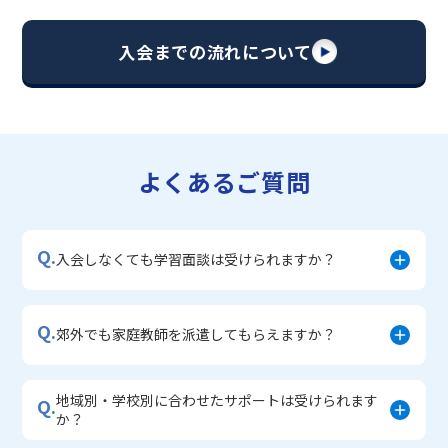
・苦手科目 総復習コース
・【英語資格検定】対策コース
入会までの流れについて
▼中学生に人気のコース
・【志望校別】公立・私立高校受験対策コース
・定期テスト内申点対策コース
・苦手科目 徹底克服コース
・不登校サポートコース
よくあるご質問
・宿題サポートコース
▼小学生に人気のコース
・私立中学受験対策コース
Q.
・学習習慣定着コース
入会しなくても学習面談は受けられますか？
・算数文章題対策コース
・中学入学準備コース
Q.
郊外でも家庭教師を派遣してもらえますか？
地域別・学校別に合わせたサポートは受けられます
Q.
か？