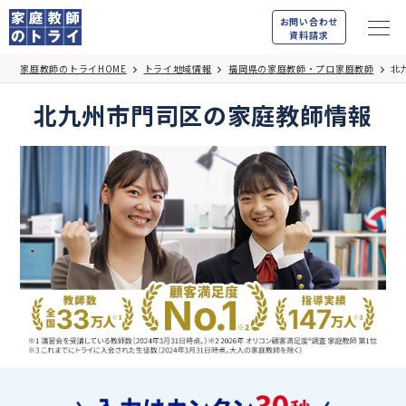
お問い合わせ
資料請求
家庭教師のトライHOME
トライ地域情報
福岡県の家庭教師・プロ家庭教師
北
北九州市門司区の家庭教師情報