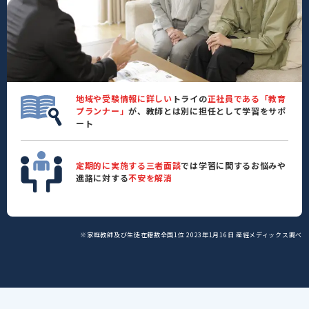
地域や受験情報に詳しい
トライの
正社員である「教育
プランナー」
が、教師とは別に担任として学習をサポ
ート
定期的に実施する三者面談
では学習に関するお悩みや
進路に対する
不安を解消
※家庭教師及び生徒在籍数全国1位 2023年1月16日 産經メディックス調べ