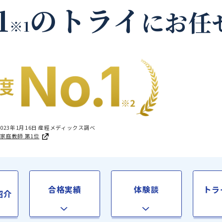
大阪市都島区 の家庭教
.1
のトライ
に
※1
国1位 2023年1月16日 産經メディックス調べ
足度®調査 家庭教師 第1位