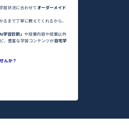
験・定期テスト対策ならトライ！／
お悩みはありませんか？
った」
っている」
よりも良くなかった」
間がない」
方はぜひトライにご相談ください。
さまの目標や学習状況に合わせて
オーダーメイド
。
った教師がわかるまで丁寧に教えてくれるから、
ます！
度がわかる
「AI学習診断」
や授業内容や授業以外
ILY TRY」
など、豊富な学習コンテンツが
自宅学