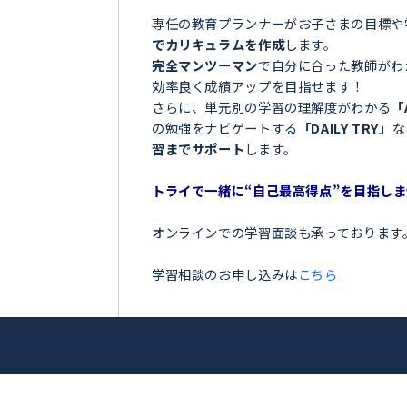
＼目指せ自己ベスト！受
都島区 ＞
ンナー
お子さまの学習でこのような
 享輔
「夏の間に勉強を全然しなか
「授業についていけなくて困
アップを目指
「テストの点数が思っていた
「部活が忙しくて、勉強の時
トライ！
今の勉強に不安を感じている
専任の教育プランナーがお子
でカリキュラムを作成
します
完全マンツーマン
で自分に合
効率良く成績アップを目指せ
さらに、単元別の学習の理解
の勉強をナビゲートする
「DA
習までサポート
します。