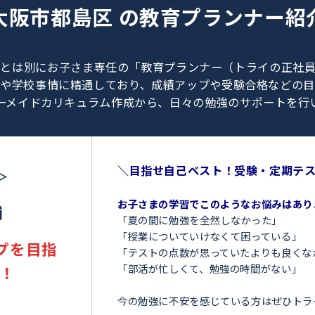
0120-462-013
（
9:00～23:00
／
土日・祝日も受付しております
）
大阪市都島区 の
教育プラン
、教師とは別にお子さま専任の「教育プランナー（ト
験情報や学校事情に精通しており、成績アップや受験
オーダーメイドカリキュラム作成から、日々の勉強のサ