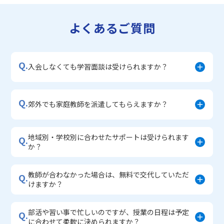
・苦手科目 徹底克服コース
・不登校サポートコース
よくあるご質問
・宿題サポートコース
▼小学生に人気のコース
・私立中学受験対策コース
Q.
・学習習慣定着コース
入会しなくても学習面談は受けられますか？
・算数文章題対策コース
・中学入学準備コース
Q.
郊外でも家庭教師を派遣してもらえますか？
地域別・学校別に合わせたサポートは受けられます
Q.
か？
教師が合わなかった場合は、無料で交代していただ
Q.
けますか？
部活や習い事で忙しいのですが、授業の日程は予定
Q.
に合わせて柔軟に決められますか？