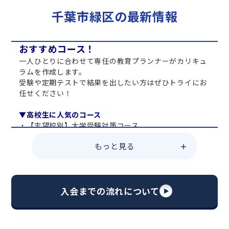
千葉市緑区の最新情報
おすすめコース！
一人ひとりに合わせて専任の教育プランナーがカリキュ
ラムを作成します。
受験や定期テストで結果を出したい方はぜひトライにお
任せください！
▼高校生に人気のコース
・【志望校別】大学受験対策コース
・共通テスト対策コース
もっと見る
・総合型選抜直前対策コース
・定期テスト・内申点対策コース
・苦手科目 総復習コース
・【英語資格検定】対策コース
入会までの流れについて
▼中学生に人気のコース
・【志望校別】公立・私立高校受験対策コース
・定期テスト内申点対策コース