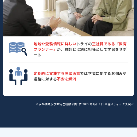
地域や受験情報に詳しい
トライの
正社員である「教育
プランナー」
が、教師とは別に担任として学習をサポ
ート
定期的に実施する三者面談
では学習に関するお悩みや
進路に対する
不安を解消
※家庭教師及び生徒在籍数全国1位 2023年1月16日 産經メディックス調べ