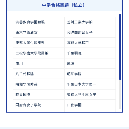
学習相談のお申し込みは
こちら
中学合格実績（私立）
渋谷教育学園幕張
芝浦工業大学柏
東京学館浦安
和洋国府台女子
東邦大学付属東邦
専修大学松戸
二松学舎大学附属柏
千葉明徳
市川
麗澤
八千代松陰
昭和学院
昭和学院秀英
千葉日本大学第一
暁星国際
聖徳大学附属女子
国府台女子学院
日出学園
西武台千葉
秀明八千代
芝浦工業大学柏
志学館