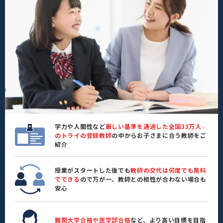
学力や人間性など
厳しい基準を通過した全国33万人
※
のトライの登録教師
の中からお子さまに合う教師をご
紹介
授業がスタートした後でも
教師の交代は何度でも無料
でできる
ので万が一、教師との相性が合わない場合も
安心
難関大学合格や医学部合格
など、より高い目標を目指