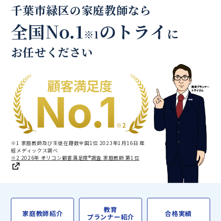
千葉市緑区の家庭教師なら
全国No.1
のトライ
に
※1
お任せください
※1 家庭教師及び生徒在籍数全国1位 2023年1月16日 産
經メディックス調べ
※2 2026年 オリコン顧客満足度®調査 家庭教師 第1位
教育
家庭教師紹介
合格実績
プランナー紹介