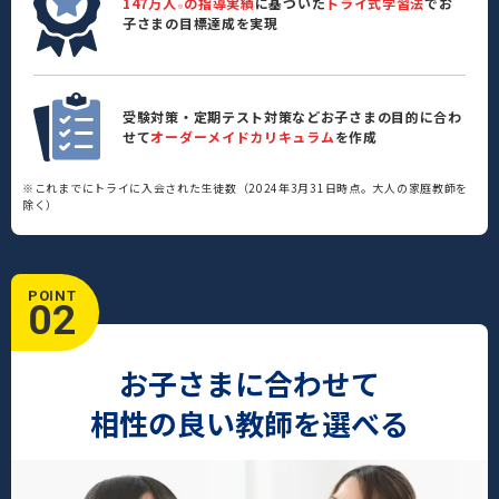
147万人
の指導実績
に基づいた
トライ式学習法
でお
※
子さまの目標達成を実現
受験対策・定期テスト対策などお子さまの目的に合わ
せて
オーダーメイドカリキュラム
を作成
※これまでにトライに入会された生徒数（2024年3月31日時点。大人の家庭教師を
除く）
POINT
02
お子さまに合わせて
相性の良い教師を選べる