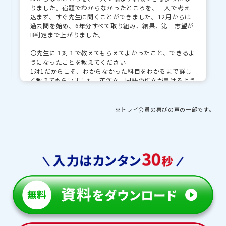
りました。宿題でわからなかったところを、一人で考え
込まず、すぐ先生に聞くことができました。12月からは
過去問を始め、6年分すべて取り組み、結果、第一志望が
B判定まで上がりました。
〇先生に１対１で教えてもらえてよかったこと、できるよ
うになったことを教えてください
1対1だからこそ、わからなかった科目をわかるまで詳し
く教えてもらいました。英作文、国語の作文が書けるよう
になっ多と思います。英単語など色々な基礎を固めること
ができました。
※トライ会員の喜びの声の一部です。
〇先生・教室プランナーとの思い出や印象的な出来事を
教えてください
受験前や受験当日の過ごし方についてアドバイスをしても
らったため、心の準備をして受験に臨めました。初めて
のことだったので緊張していたが、事前に対策をして、自
分が思う最大の力を発揮できました。受験に全力で取り
組めました。
〇トライで授業以外にがんばったことを教えてください
夏の勉強合宿を頑張りました。苦手な基礎の振り返りを
行いました。特に、苦手な数学の証明と英語の助動詞を
頑張れたと思います。