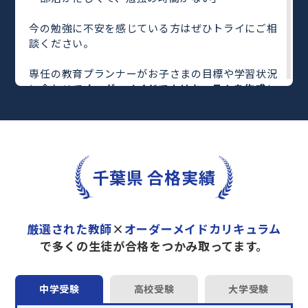
今の勉強に不安を感じている方はぜひトライにご相
談ください。
専任の教育プランナーがお子さまの目標や学習状況
に合わせて
オーダーメイドでカリキュラムを作成
し
ます。
完全マンツーマン
で自分に合った教師がわかるまで
丁寧に教えてくれるから、効率良く成績アップを目
指せます！
さらに、単元別の学習の理解度がわかる
「AI学習診
千葉県 合格実績
断」
や授業内容や授業以外の勉強をナビゲートする
「DAILY TRY」
など、豊富な学習コンテンツが
自宅
学習までサポート
します。
厳選された教師
×
オーダーメイドカリキュラム
トライで一緒に“自己最高得点”を目指しません
で多くの生徒が合格をつかみ取ってます。
か？
オンラインでの学習面談も承っております。
中学受験
高校受験
大学受験